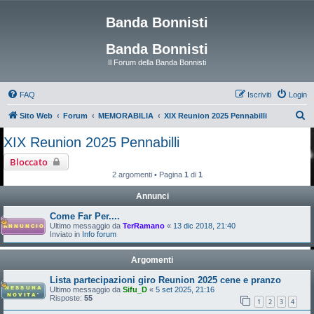
Banda Bonnisti
Banda Bonnisti
Il Forum della Banda Bonnisti
FAQ
Iscriviti
Login
C
Sito Web
Forum
MEMORABILIA
XIX Reunion 2025 Pennabilli
e
XIX Reunion 2025 Pennabilli
r
Bloccato
c
2 argomenti • Pagina
1
di
1
a
Annunci
Come Far Per....
Ultimo messaggio da
TerRamano
«
13 dic 2018, 21:40
Inviato in
Info forum
Argomenti
Lista partecipazioni giro Reunion 2025 cene e pranzo
Ultimo messaggio da
Sifu_D
«
5 set 2025, 21:16
Risposte:
55
1
2
3
4