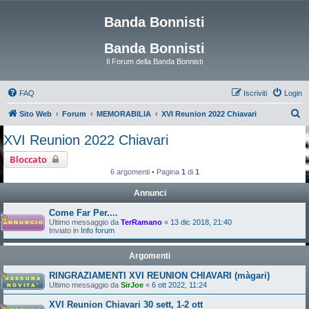
Banda Bonnisti
Banda Bonnisti
Il Forum della Banda Bonnisti
FAQ
Iscriviti
Login
C
Sito Web
Forum
MEMORABILIA
XVI Reunion 2022 Chiavari
e
XVI Reunion 2022 Chiavari
r
Bloccato
c
6 argomenti • Pagina
1
di
1
a
Annunci
Come Far Per....
Ultimo messaggio da
TerRamano
«
13 dic 2018, 21:40
Inviato in
Info forum
Argomenti
RINGRAZIAMENTI XVI REUNION CHIAVARI (màgari)
Ultimo messaggio da
SirJoe
«
6 ott 2022, 11:24
XVI Reunion Chiavari 30 sett, 1-2 ott