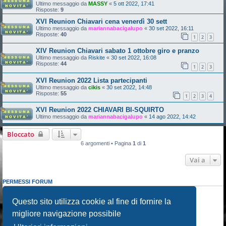
Ultimo messaggio da
MASSY
«
5 ott 2022, 17:41
Risposte:
9
XVI Reunion Chiavari cena venerdì 30 sett
Ultimo messaggio da
mariannabacigalupo
«
30 set 2022, 16:11
Risposte:
40
1
2
3
XIV Reunion Chiavari sabato 1 ottobre giro e pranzo
Ultimo messaggio da
Riskite
«
30 set 2022, 16:08
Risposte:
44
1
2
3
XVI Reunion 2022 Lista partecipanti
Ultimo messaggio da
cikis
«
30 set 2022, 14:48
Risposte:
55
1
2
3
4
XVI Reunion 2022 CHIAVARI BI-SQUIRTO
Ultimo messaggio da
mariannabacigalupo
«
14 ago 2022, 14:42
Bloccato
6 argomenti • Pagina
1
di
1
Vai a
PERMESSI FORUM
Non puoi
aprire nuovi argomenti
Non puoi
rispondere negli argomenti
Questo sito utilizza cookie al fine di fornire la
Non puoi
modificare i tuoi messaggi
migliore navigazione possibile
Non puoi
cancellare i tuoi messaggi
Non puoi
inviare allegati