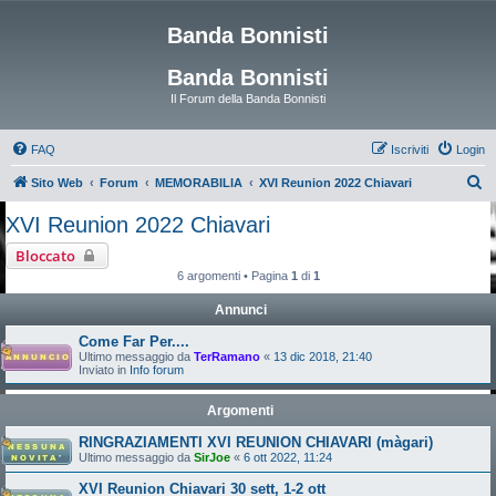
Banda Bonnisti
Banda Bonnisti
Il Forum della Banda Bonnisti
FAQ
Iscriviti
Login
C
Sito Web
Forum
MEMORABILIA
XVI Reunion 2022 Chiavari
e
XVI Reunion 2022 Chiavari
r
Bloccato
c
6 argomenti • Pagina
1
di
1
a
Annunci
Come Far Per....
Ultimo messaggio da
TerRamano
«
13 dic 2018, 21:40
Inviato in
Info forum
Argomenti
RINGRAZIAMENTI XVI REUNION CHIAVARI (màgari)
Ultimo messaggio da
SirJoe
«
6 ott 2022, 11:24
XVI Reunion Chiavari 30 sett, 1-2 ott