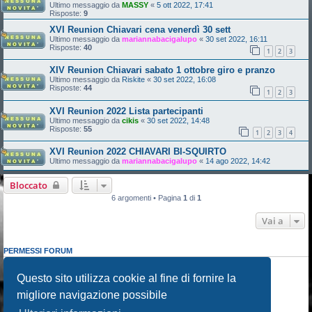
Ultimo messaggio da
MASSY
«
5 ott 2022, 17:41
Risposte:
9
XVI Reunion Chiavari cena venerdì 30 sett
Ultimo messaggio da
mariannabacigalupo
«
30 set 2022, 16:11
Risposte:
40
1
2
3
XIV Reunion Chiavari sabato 1 ottobre giro e pranzo
Ultimo messaggio da
Riskite
«
30 set 2022, 16:08
Risposte:
44
1
2
3
XVI Reunion 2022 Lista partecipanti
Ultimo messaggio da
cikis
«
30 set 2022, 14:48
Risposte:
55
1
2
3
4
XVI Reunion 2022 CHIAVARI BI-SQUIRTO
Ultimo messaggio da
mariannabacigalupo
«
14 ago 2022, 14:42
Bloccato
6 argomenti • Pagina
1
di
1
Vai a
PERMESSI FORUM
Non puoi
aprire nuovi argomenti
Non puoi
rispondere negli argomenti
Questo sito utilizza cookie al fine di fornire la
Non puoi
modificare i tuoi messaggi
migliore navigazione possibile
Non puoi
cancellare i tuoi messaggi
Non puoi
inviare allegati