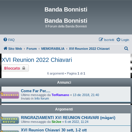
Banda Bonnisti
Banda Bonnisti
Il Forum della Banda Bonnisti
FAQ
Iscriviti
Login
C
Sito Web
Forum
MEMORABILIA
XVI Reunion 2022 Chiavari
e
XVI Reunion 2022 Chiavari
r
Bloccato
c
6 argomenti • Pagina
1
di
1
a
Annunci
Come Far Per....
Ultimo messaggio da
TerRamano
«
13 dic 2018, 21:40
Inviato in
Info forum
Argomenti
RINGRAZIAMENTI XVI REUNION CHIAVARI (màgari)
Ultimo messaggio da
SirJoe
«
6 ott 2022, 11:24
XVI Reunion Chiavari 30 sett, 1-2 ott