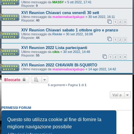
Ultimo messaggio da
MASSY
«
5 ott 2022, 17:41
Risposte:
9
XVI Reunion Chiavari cena venerdì 30 sett
Ultimo messaggio da
mariannabacigalupo
«
30 set 2022, 16:11
Risposte:
40
1
2
3
XIV Reunion Chiavari sabato 1 ottobre giro e pranzo
Ultimo messaggio da
Riskite
«
30 set 2022, 16:08
Risposte:
44
1
2
3
XVI Reunion 2022 Lista partecipanti
Ultimo messaggio da
cikis
«
30 set 2022, 14:48
Risposte:
55
1
2
3
4
XVI Reunion 2022 CHIAVARI BI-SQUIRTO
Ultimo messaggio da
mariannabacigalupo
«
14 ago 2022, 14:42
Bloccato
6 argomenti • Pagina
1
di
1
Vai a
PERMESSI FORUM
Non puoi
aprire nuovi argomenti
Non puoi
rispondere negli argomenti
Questo sito utilizza cookie al fine di fornire la
Non puoi
modificare i tuoi messaggi
migliore navigazione possibile
Non puoi
cancellare i tuoi messaggi
Non puoi
inviare allegati