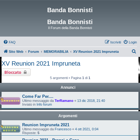
Banda Bonnisti
Banda Bonnisti
Il Forum della Banda Bonnisti
FAQ
Iscriviti
Login
C
Sito Web
Forum
MEMORABILIA
XV Reunion 2021 Impruneta
e
XV Reunion 2021 Impruneta
r
Bloccato
c
5 argomenti • Pagina
1
di
1
a
Annunci
Come Far Per....
Ultimo messaggio da
TerRamano
«
13 dic 2018, 21:40
Inviato in
Info forum
Argomenti
Reunion Impruneta 2021
Ultimo messaggio da
Francesco
«
4 ott 2021, 0:04
Risposte:
5