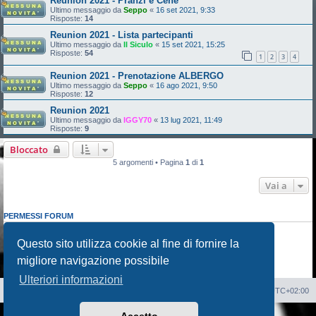
Reunion 2021 - Pranzi e Cene
Ultimo messaggio da
Seppo
«
16 set 2021, 9:33
Risposte:
14
Reunion 2021 - Lista partecipanti
Ultimo messaggio da
Il Siculo
«
15 set 2021, 15:25
Risposte:
54
1
2
3
4
Reunion 2021 - Prenotazione ALBERGO
Ultimo messaggio da
Seppo
«
16 ago 2021, 9:50
Risposte:
12
Reunion 2021
Ultimo messaggio da
IGGY70
«
13 lug 2021, 11:49
Risposte:
9
Bloccato
5 argomenti • Pagina
1
di
1
Vai a
PERMESSI FORUM
Non puoi
aprire nuovi argomenti
Non puoi
rispondere negli argomenti
Questo sito utilizza cookie al fine di fornire la
Non puoi
modificare i tuoi messaggi
migliore navigazione possibile
Non puoi
cancellare i tuoi messaggi
Non puoi
inviare allegati
Ulteriori informazioni
Sito Web
Forum
Cancella cookie
Tutti gli orari sono
UTC+02:00
Creato da
phpBB
® Forum Software © phpBB Limited