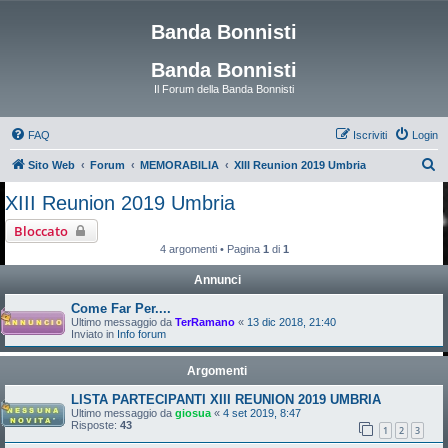
Banda Bonnisti
Banda Bonnisti
Il Forum della Banda Bonnisti
FAQ
Iscriviti
Login
C
Sito Web
Forum
MEMORABILIA
XIII Reunion 2019 Umbria
e
XIII Reunion 2019 Umbria
r
Bloccato
c
4 argomenti • Pagina
1
di
1
a
Annunci
Come Far Per....
Ultimo messaggio da
TerRamano
«
13 dic 2018, 21:40
Inviato in
Info forum
Argomenti
LISTA PARTECIPANTI XIII REUNION 2019 UMBRIA
Ultimo messaggio da
giosua
«
4 set 2019, 8:47
Risposte:
43
1
2
3