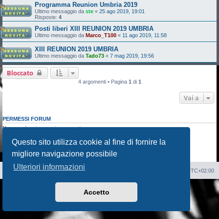
Programma Reunion Umbria 2019
Ultimo messaggio da
ste
«
25 ago 2019, 19:01
Risposte:
4
Posti liberi XIII REUNION 2019 UMBRIA
Ultimo messaggio da
Marco_T100
«
11 ago 2019, 11:58
XIII REUNION 2019 UMBRIA
Ultimo messaggio da
Tado73
«
7 mag 2019, 19:56
Bloccato
4 argomenti • Pagina
1
di
1
Vai a
PERMESSI FORUM
Non puoi
aprire nuovi argomenti
Non puoi
rispondere negli argomenti
Questo sito utilizza cookie al fine di fornire la
Non puoi
modificare i tuoi messaggi
Non puoi
cancellare i tuoi messaggi
migliore navigazione possibile
Non puoi
inviare allegati
Ulteriori informazioni
Sito Web
Forum
Cancella cookie
Tutti gli orari sono
UTC+02:00
Creato da
phpBB
® Forum Software © phpBB Limited
Accetto
Traduzione Italiana
phpBB-Italia.it
Privacy
|
Condizioni