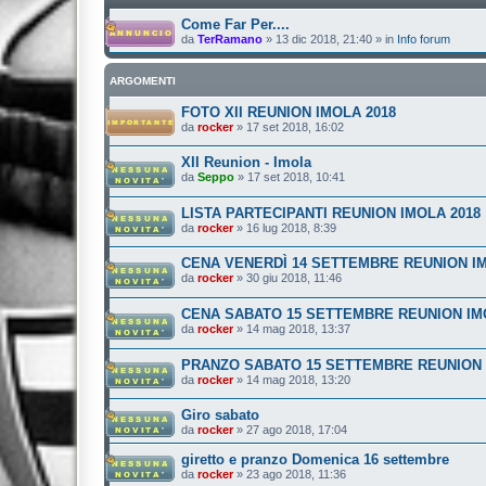
Come Far Per....
da
TerRamano
»
13 dic 2018, 21:40
» in
Info forum
ARGOMENTI
FOTO XII REUNION IMOLA 2018
da
rocker
»
17 set 2018, 16:02
XII Reunion - Imola
da
Seppo
»
17 set 2018, 10:41
LISTA PARTECIPANTI REUNION IMOLA 2018
da
rocker
»
16 lug 2018, 8:39
CENA VENERDÌ 14 SETTEMBRE REUNION I
da
rocker
»
30 giu 2018, 11:46
CENA SABATO 15 SETTEMBRE REUNION IM
da
rocker
»
14 mag 2018, 13:37
PRANZO SABATO 15 SETTEMBRE REUNION
da
rocker
»
14 mag 2018, 13:20
Giro sabato
da
rocker
»
27 ago 2018, 17:04
giretto e pranzo Domenica 16 settembre
da
rocker
»
23 ago 2018, 11:36