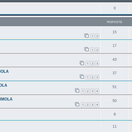
0
RISPOSTE
15
1
2
17
1
2
43
1
2
3
MOLA
37
1
2
3
OLA
51
1
2
3
4
 IMOLA
50
1
2
3
4
8
11