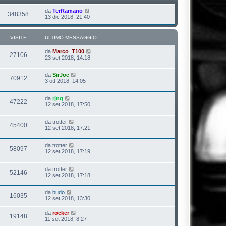
da
TerRamano
348358
13 dic 2018, 21:40
VISITE
ULTIMO MESSAGGIO
da
Marco_T100
27106
23 set 2018, 14:18
da
SirJoe
70912
3 ott 2018, 14:05
da
rjng
47222
12 set 2018, 17:50
da
trotter
45400
12 set 2018, 17:21
da
trotter
58097
12 set 2018, 17:19
da
trotter
52146
12 set 2018, 17:18
da
budo
16035
12 set 2018, 13:30
da
rocker
19148
11 set 2018, 8:27