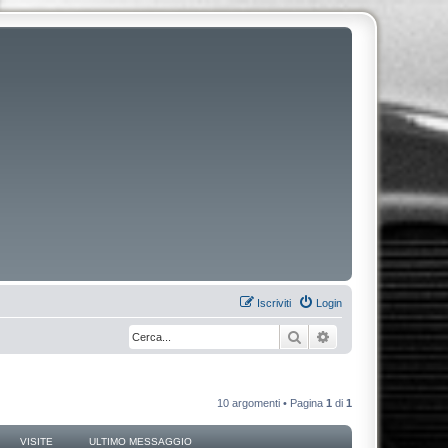
Iscriviti
Login
Cerca
Ricerca avanzata
10 argomenti • Pagina
1
di
1
VISITE
ULTIMO MESSAGGIO