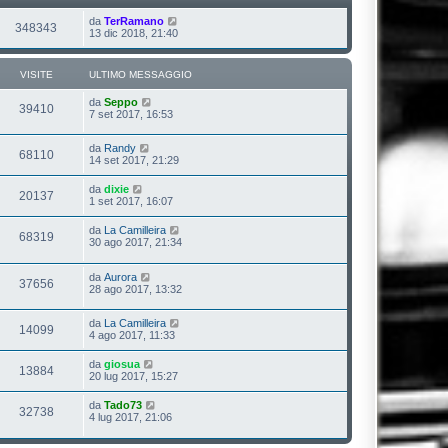
da
TerRamano
348343
13 dic 2018, 21:40
VISITE
ULTIMO MESSAGGIO
da
Seppo
39410
7 set 2017, 16:53
da
Randy
68110
14 set 2017, 21:29
da
dixie
20137
1 set 2017, 16:07
da
La Camilleira
68319
30 ago 2017, 21:34
da
Aurora
37656
28 ago 2017, 13:32
da
La Camilleira
14099
4 ago 2017, 11:33
da
giosua
13884
20 lug 2017, 15:27
da
Tado73
32738
4 lug 2017, 21:06