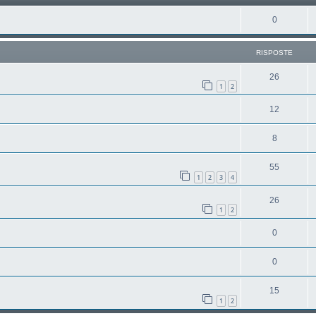
0
RISPOSTE
26
1
2
12
8
55
1
2
3
4
26
1
2
0
0
15
1
2