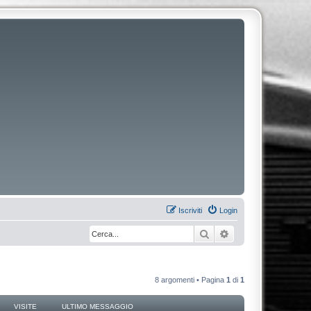
Iscriviti
Login
Cerca
Ricerca avanzata
8 argomenti • Pagina
1
di
1
VISITE
ULTIMO MESSAGGIO