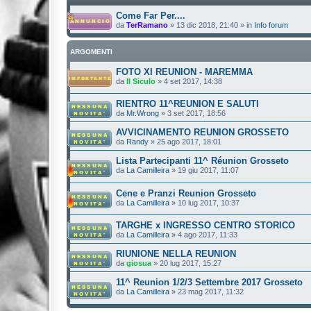
Come Far Per....
da
TerRamano
»
13 dic 2018, 21:40
» in
Info forum
ARGOMENTI
FOTO XI REUNION - MAREMMA
da
Il Siculo
»
4 set 2017, 14:38
RIENTRO 11^REUNION E SALUTI
da
Mr.Wrong
»
3 set 2017, 18:56
AVVICINAMENTO REUNION GROSSETO
da
Randy
»
25 ago 2017, 18:01
Lista Partecipanti 11^ Réunion Grosseto
da
La Camilleira
»
19 giu 2017, 11:07
Cene e Pranzi Reunion Grosseto
da
La Camilleira
»
10 lug 2017, 10:37
TARGHE x INGRESSO CENTRO STORICO
da
La Camilleira
»
4 ago 2017, 11:33
RIUNIONE NELLA REUNION
da
giosua
»
20 lug 2017, 15:27
11^ Reunion 1/2/3 Settembre 2017 Grosseto
da
La Camilleira
»
23 mag 2017, 11:32