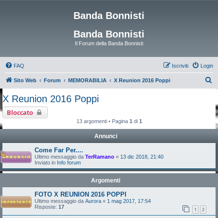
Banda Bonnisti
Banda Bonnisti
Il Forum della Banda Bonnisti
FAQ
Iscriviti
Login
C
Sito Web
Forum
MEMORABILIA
X Reunion 2016 Poppi
e
X Reunion 2016 Poppi
r
Bloccato
c
13 argomenti • Pagina
1
di
1
a
Annunci
Come Far Per....
Ultimo messaggio da
TerRamano
«
13 dic 2018, 21:40
Inviato in
Info forum
Argomenti
FOTO X REUNION 2016 POPPI
Ultimo messaggio da
Aurora
«
1 mag 2017, 17:54
Risposte:
17
1
2