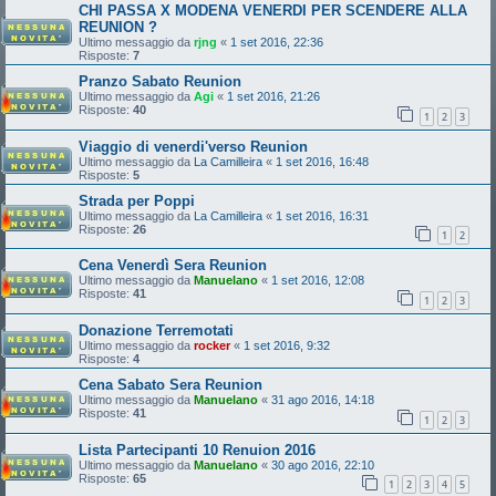
CHI PASSA X MODENA VENERDI PER SCENDERE ALLA
REUNION ?
Ultimo messaggio da
rjng
«
1 set 2016, 22:36
Risposte:
7
Pranzo Sabato Reunion
Ultimo messaggio da
Agi
«
1 set 2016, 21:26
Risposte:
40
1
2
3
Viaggio di venerdi'verso Reunion
Ultimo messaggio da
La Camilleira
«
1 set 2016, 16:48
Risposte:
5
Strada per Poppi
Ultimo messaggio da
La Camilleira
«
1 set 2016, 16:31
Risposte:
26
1
2
Cena Venerdì Sera Reunion
Ultimo messaggio da
Manuelano
«
1 set 2016, 12:08
Risposte:
41
1
2
3
Donazione Terremotati
Ultimo messaggio da
rocker
«
1 set 2016, 9:32
Risposte:
4
Cena Sabato Sera Reunion
Ultimo messaggio da
Manuelano
«
31 ago 2016, 14:18
Risposte:
41
1
2
3
Lista Partecipanti 10 Renuion 2016
Ultimo messaggio da
Manuelano
«
30 ago 2016, 22:10
Risposte:
65
1
2
3
4
5