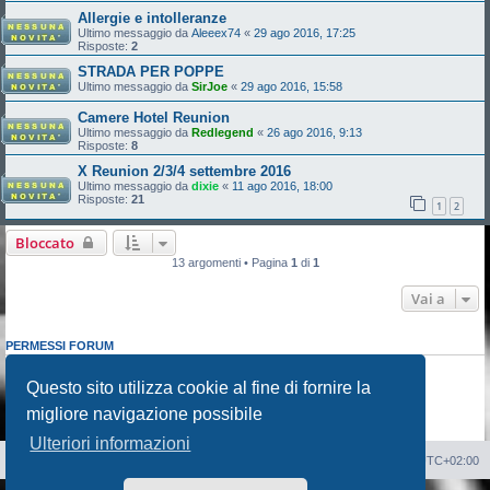
Allergie e intolleranze
Ultimo messaggio da
Aleeex74
«
29 ago 2016, 17:25
Risposte:
2
STRADA PER POPPE
Ultimo messaggio da
SirJoe
«
29 ago 2016, 15:58
Camere Hotel Reunion
Ultimo messaggio da
Redlegend
«
26 ago 2016, 9:13
Risposte:
8
X Reunion 2/3/4 settembre 2016
Ultimo messaggio da
dixie
«
11 ago 2016, 18:00
Risposte:
21
1
2
Bloccato
13 argomenti • Pagina
1
di
1
Vai a
PERMESSI FORUM
Non puoi
aprire nuovi argomenti
Non puoi
rispondere negli argomenti
Questo sito utilizza cookie al fine di fornire la
Non puoi
modificare i tuoi messaggi
migliore navigazione possibile
Non puoi
cancellare i tuoi messaggi
Non puoi
inviare allegati
Ulteriori informazioni
Sito Web
Forum
Cancella cookie
Tutti gli orari sono
UTC+02:00