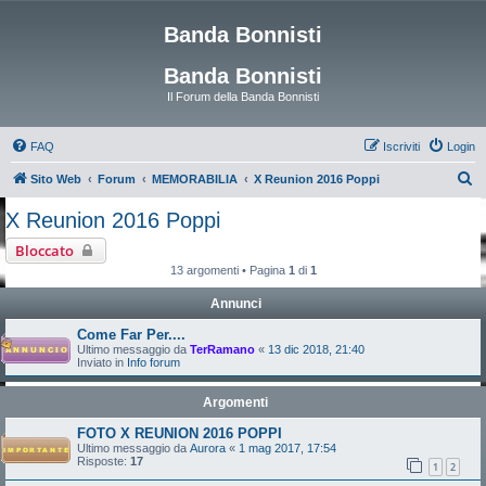
Banda Bonnisti
Banda Bonnisti
Il Forum della Banda Bonnisti
FAQ
Iscriviti
Login
C
Sito Web
Forum
MEMORABILIA
X Reunion 2016 Poppi
e
X Reunion 2016 Poppi
r
Bloccato
c
13 argomenti • Pagina
1
di
1
a
Annunci
Come Far Per....
Ultimo messaggio da
TerRamano
«
13 dic 2018, 21:40
Inviato in
Info forum
Argomenti
FOTO X REUNION 2016 POPPI
Ultimo messaggio da
Aurora
«
1 mag 2017, 17:54
Risposte:
17
1
2