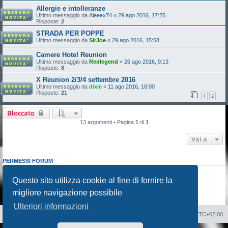
Allergie e intolleranze
Ultimo messaggio da
Aleeex74
«
29 ago 2016, 17:25
Risposte:
2
STRADA PER POPPE
Ultimo messaggio da
SirJoe
«
29 ago 2016, 15:58
Camere Hotel Reunion
Ultimo messaggio da
Redlegend
«
26 ago 2016, 9:13
Risposte:
8
X Reunion 2/3/4 settembre 2016
Ultimo messaggio da
dixie
«
11 ago 2016, 18:00
Risposte:
21
1
2
Bloccato
13 argomenti • Pagina
1
di
1
Vai a
PERMESSI FORUM
Non puoi
aprire nuovi argomenti
Non puoi
rispondere negli argomenti
Questo sito utilizza cookie al fine di fornire la
Non puoi
modificare i tuoi messaggi
migliore navigazione possibile
Non puoi
cancellare i tuoi messaggi
Non puoi
inviare allegati
Ulteriori informazioni
Sito Web
Forum
Cancella cookie
Tutti gli orari sono
UTC+02:00