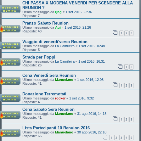
CHI PASSA X MODENA VENERDI PER SCENDERE ALLA
REUNION ?
Ultimo messaggio da
rjng
«
1 set 2016, 22:36
Risposte:
7
Pranzo Sabato Reunion
Ultimo messaggio da
Agi
«
1 set 2016, 21:26
Risposte:
40
1
2
3
Viaggio di venerdi'verso Reunion
Ultimo messaggio da
La Camilleira
«
1 set 2016, 16:48
Risposte:
5
Strada per Poppi
Ultimo messaggio da
La Camilleira
«
1 set 2016, 16:31
Risposte:
26
1
2
Cena Venerdì Sera Reunion
Ultimo messaggio da
Manuelano
«
1 set 2016, 12:08
Risposte:
41
1
2
3
Donazione Terremotati
Ultimo messaggio da
rocker
«
1 set 2016, 9:32
Risposte:
4
Cena Sabato Sera Reunion
Ultimo messaggio da
Manuelano
«
31 ago 2016, 14:18
Risposte:
41
1
2
3
Lista Partecipanti 10 Renuion 2016
Ultimo messaggio da
Manuelano
«
30 ago 2016, 22:10
Risposte:
65
1
2
3
4
5