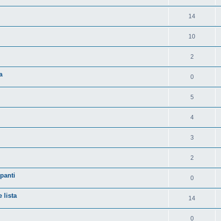
14
10
2
a
0
5
4
3
2
panti
0
 lista
14
0