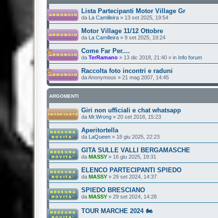
Lista Partecipanti Motor Village Gr
da
La Camilleira
»
13 set 2025, 19:54
Motor Village 11/12 Ottobre
da
La Camilleira
»
9 set 2025, 19:24
Come Far Per....
da
TerRamano
»
13 dic 2018, 21:40
» in
Info forum
Raccolta foto incontri e raduni
da
Anonymous
»
21 mag 2007, 14:45
ARGOMENTI
Giri non ufficiali e chat whatsapp
da
Mr.Wrong
»
20 set 2018, 15:23
Aperitortella
da
LaQueen
»
18 giu 2025, 22:23
GITA SULLE VALLI BERGAMASCHE
da
MASSY
»
16 giu 2025, 19:31
ELENCO PARTECIPANTI SPIEDO
da
MASSY
»
29 set 2024, 14:37
SPIEDO BRESCIANO
da
MASSY
»
29 set 2024, 14:28
TOUR MARCHE 2024 🏍️