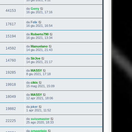
da
Gerry
44153
16 giu 2021, 17:16
da
Felix
17617
16 giu 2021, 16:54
da
Roberto790
15194
16 giu 2021, 13:34
da
Manuelano
14592
14 giu 2021, 21:43
da
SirJoe
14760
14 giu 2021, 21:17
da
MASSY
19285
8 giu 2021, 17:18
da
cikis
19918
15 mag 2021, 15:09
da
MASSY
18049
12 apr 2021, 18:06
da
joker
19882
1 apr 2021, 11:52
da
suissmaster
22225
25 ago 2020, 18:33
da
orsogrigio