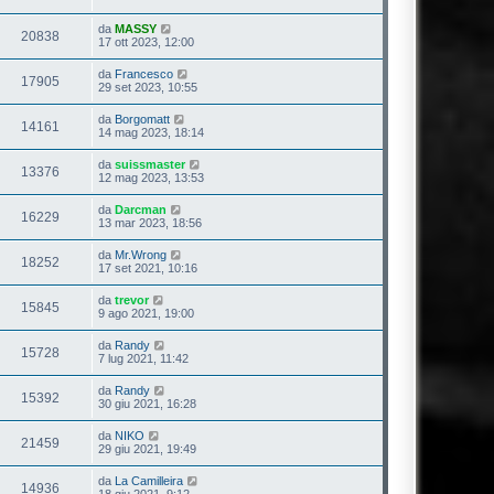
da
MASSY
20838
17 ott 2023, 12:00
da
Francesco
17905
29 set 2023, 10:55
da
Borgomatt
14161
14 mag 2023, 18:14
da
suissmaster
13376
12 mag 2023, 13:53
da
Darcman
16229
13 mar 2023, 18:56
da
Mr.Wrong
18252
17 set 2021, 10:16
da
trevor
15845
9 ago 2021, 19:00
da
Randy
15728
7 lug 2021, 11:42
da
Randy
15392
30 giu 2021, 16:28
da
NIKO
21459
29 giu 2021, 19:49
da
La Camilleira
14936
18 giu 2021, 9:12