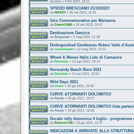
da
orny
»
4 feb 2024, 19:21
SPIEDO BRESCIANO 21/10/2023
da
MASSY
»
26 set 2023, 11:43
Giro Commemorativo per Marianna
da
Gianni1966
»
19 set 2023, 20:47
Destinazione Danzica
da
Borgomatt
»
2 mag 2023, 21:39
Distinguished Gentlemen Riders Valle d’Aost
da
suissmaster
»
12 mag 2023, 13:53
Wheel & Waves Italia Lido di Camaiore
da
Darcman
»
23 ago 2022, 19:14
Normandy Beach Race 2021
da
Darcman
»
14 set 2021, 16:54
Wild Days 2021
da
trevor
»
30 giu 2021, 15:45
CURVE &TORNANTI DOLOMITICI
da
Randy
»
30 giu 2021, 16:27
CURVE &TORNANTI DOLOMITICI lista parteci
da
Randy
»
30 giu 2021, 16:28
Ducato rally domenica 4 luglio - programma e
da
Roberto790
»
16 giu 2021, 13:37
INDICAZIONI X ARRIVATE ALLA STRUTTURA