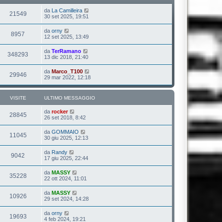
da
La Camilleira
21549
30 set 2025, 19:51
da
orny
8957
12 set 2025, 13:49
da
TerRamano
348293
13 dic 2018, 21:40
da
Marco_T100
29946
29 mar 2022, 12:18
VISITE
ULTIMO MESSAGGIO
da
rocker
28845
26 set 2018, 8:42
da
GOMMAIO
11045
30 giu 2025, 12:13
da
Randy
9042
17 giu 2025, 22:44
da
MASSY
35228
22 ott 2024, 11:01
da
MASSY
10926
29 set 2024, 14:28
da
orny
19693
4 feb 2024, 19:21