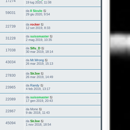
17274
19 lug 2020, 11:08
da
Il Siculo
59031
29 giu 2020, 9:54
da
rocker
22739
12 set 2019, 8:33
da
suissmaster
31228
2 mag 2019, 10:35
da
Sifu_D
17038
30 mar 2019, 18:14
da
Mr.Wrong
43034
26 mar 2019, 15:13
da
SirJoe
27830
26 mar 2019, 14:49
da
Randy
23965
4 feb 2019, 13:17
da
suissmaster
22089
17 gen 2019, 20:43
da
Mone
22867
9 dic 2018, 11:43
da
SirJoe
45094
1 nov 2018, 18:54