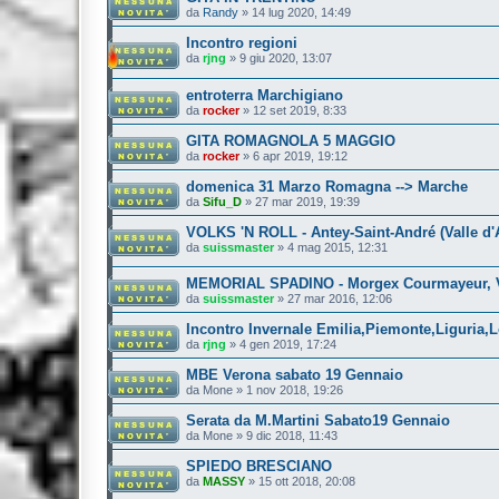
da
Randy
»
14 lug 2020, 14:49
Incontro regioni
da
rjng
»
9 giu 2020, 13:07
entroterra Marchigiano
da
rocker
»
12 set 2019, 8:33
GITA ROMAGNOLA 5 MAGGIO
da
rocker
»
6 apr 2019, 19:12
domenica 31 Marzo Romagna --> Marche
da
Sifu_D
»
27 mar 2019, 19:39
VOLKS 'N ROLL - Antey-Saint-André (Valle d'
da
suissmaster
»
4 mag 2015, 12:31
MEMORIAL SPADINO - Morgex Courmayeur, Va
da
suissmaster
»
27 mar 2016, 12:06
Incontro Invernale Emilia,Piemonte,Liguria,L
da
rjng
»
4 gen 2019, 17:24
MBE Verona sabato 19 Gennaio
da
Mone
»
1 nov 2018, 19:26
Serata da M.Martini Sabato19 Gennaio
da
Mone
»
9 dic 2018, 11:43
SPIEDO BRESCIANO
da
MASSY
»
15 ott 2018, 20:08