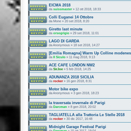
EICMA 2018
da
suissmaster
»
12 ott 2018, 18:33
Colli Euganei 14 Ottobre
da
Mone
»
20 set 2018, 8:20
Giretto last minute
da
orsogrigio
»
29 set 2018, 11:01
LAGO DI GARDA
da
Anonymous
»
18 set 2018, 14:27
[Emilia Romagna] Warm Up Colline modenesi
da
Il Siculo
»
11 mag 2018, 9:13
ACE CAFE LONDON NW2
da
SirJoe
»
5 feb 2018, 14:25
ADUNANZA 2018 SICILIA
da
rocker
»
16 gen 2018, 8:31
Motor bike expo
da
Anonymous
»
3 gen 2018, 18:23
la traversata invernale di Parigi
da
Darcman
»
8 gen 2018, 20:02
TAGLIATELLA alla Trattoria Le Stelle 2018
da
rocker
»
30 dic 2017, 16:48
Midnight Garage Festival Parigi
da
Darcman
»
15 ott 2017, 19:04