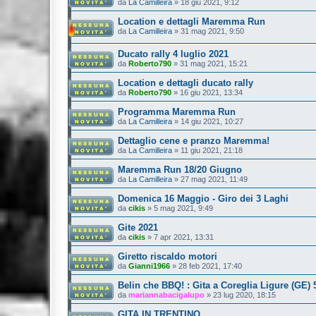
da
La Camilleira
»
18 giu 2021, 9:12
Location e dettagli Maremma Run
da
La Camilleira
»
31 mag 2021, 9:50
Ducato rally 4 luglio 2021
da
Roberto790
»
31 mag 2021, 15:21
Location e dettagli ducato rally
da
Roberto790
»
16 giu 2021, 13:34
Programma Maremma Run
da
La Camilleira
»
14 giu 2021, 10:27
Dettaglio cene e pranzo Maremma!
da
La Camilleira
»
11 giu 2021, 21:18
Maremma Run 18/20 Giugno
da
La Camilleira
»
27 mag 2021, 11:49
Domenica 16 Maggio - Giro dei 3 Laghi
da
cikis
»
5 mag 2021, 9:49
Gite 2021
da
cikis
»
7 apr 2021, 13:31
Giretto riscaldo motori
da
Gianni1966
»
28 feb 2021, 17:40
Belin che BBQ! : Gita a Coreglia Ligure (GE) 
da
mariannabacigalupo
»
23 lug 2020, 18:15
GITA IN TRENTINO