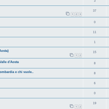
3
37
1
2
3
0
11
1
Aosta)
15
1
2
lle d'Aosta
8
ombardia e chi vuole..
8
6
0
19
1
2