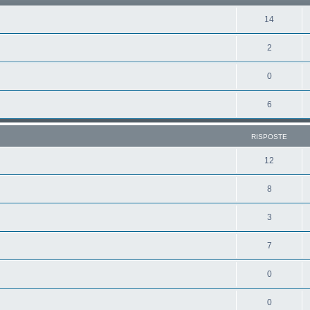
14
2
0
6
RISPOSTE
12
8
3
7
0
0