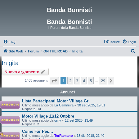
Banda Bonnisti
Banda Bonnisti
Il Forum della Banda Bonnisti
FAQ
Iscriviti
Login
C
Sito Web
Forum
ON THE ROAD
In gita
e
In gita
r
Nuovo argomento
c
Pagina
1
di
29
1
2
3
4
5
29
Prossimo
1403 argomenti
…
a
Annunci
Lista Partecipanti Motor Village Gr
Ultimo messaggio da
La Camilleira
«
30 set 2025, 19:51
Risposte:
14
Motor Village 11/12 Ottobre
Ultimo messaggio da
orny
«
12 set 2025, 13:49
Risposte:
2
Come Far Per....
Ultimo messaggio da
TerRamano
«
13 dic 2018, 21:40