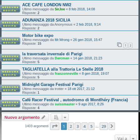
ACE CAFE LONDON NW2
Ultimo messaggio da
SirJoe
«
8 feb 2018, 14:08
Risposte:
2
ADUNANZA 2018 SICILIA
Ultimo messaggio da
Anonymous
«
2 feb 2018, 9:14
Risposte:
2
Motor bike expo
Ultimo messaggio da
Mr.Wrong
«
26 gen 2018, 15:47
Risposte:
15
1
2
la traversata invernale di Parigi
Ultimo messaggio da
Darcman
«
14 gen 2018, 21:23
Risposte:
5
TAGLIATELLA alla Trattoria Le Stelle 2018
Ultimo messaggio da
franzonneville
«
8 gen 2018, 19:07
Risposte:
5
Midnight Garage Festival Parigi
Ultimo messaggio da
trotter
«
18 ott 2017, 21:12
Risposte:
1
Café Racer Festival , autodromo di Montlhéry (Francia)
Ultimo messaggio da
suissmaster
«
9 ago 2017, 8:26
Risposte:
4
Nuovo argomento
Pagina
1
di
29
1
2
3
4
5
29
Prossimo
1403 argomenti
…
Vai a