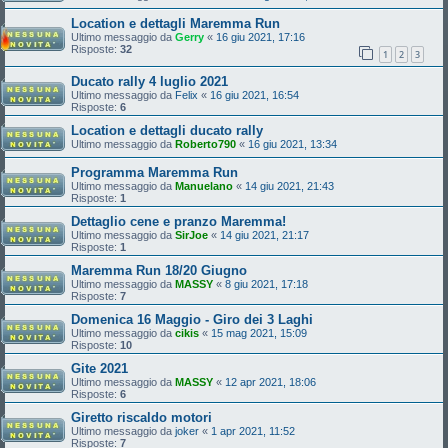
Location e dettagli Maremma Run
Ultimo messaggio da
Gerry
«
16 giu 2021, 17:16
Risposte:
32
1
2
3
Ducato rally 4 luglio 2021
Ultimo messaggio da
Felix
«
16 giu 2021, 16:54
Risposte:
6
Location e dettagli ducato rally
Ultimo messaggio da
Roberto790
«
16 giu 2021, 13:34
Programma Maremma Run
Ultimo messaggio da
Manuelano
«
14 giu 2021, 21:43
Risposte:
1
Dettaglio cene e pranzo Maremma!
Ultimo messaggio da
SirJoe
«
14 giu 2021, 21:17
Risposte:
1
Maremma Run 18/20 Giugno
Ultimo messaggio da
MASSY
«
8 giu 2021, 17:18
Risposte:
7
Domenica 16 Maggio - Giro dei 3 Laghi
Ultimo messaggio da
cikis
«
15 mag 2021, 15:09
Risposte:
10
Gite 2021
Ultimo messaggio da
MASSY
«
12 apr 2021, 18:06
Risposte:
6
Giretto riscaldo motori
Ultimo messaggio da
joker
«
1 apr 2021, 11:52
Risposte:
7