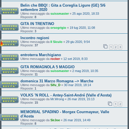
Belin che BBQ! : Gita a Coreglia Ligure (GE) 5/6
settembre 2020
Ultimo messaggio da
suissmaster
«
25 ago 2020, 18:33
Risposte:
8
GITA IN TRENTINO
Ultimo messaggio da
orsogrigio
«
19 lug 2020, 11:08
Risposte:
3
Incontro regioni
Ultimo messaggio da
Il Siculo
«
29 giu 2020, 9:54
Risposte:
37
1
2
3
entroterra Marchigiano
Ultimo messaggio da
rocker
«
12 set 2019, 8:33
GITA ROMAGNOLA 5 MAGGIO
Ultimo messaggio da
suissmaster
«
2 mag 2019, 10:35
Risposte:
11
domenica 31 Marzo Romagna --> Marche
Ultimo messaggio da
Sifu_D
«
30 mar 2019, 18:14
Risposte:
1
VOLKS 'N ROLL - Antey-Saint-André (Valle d'Aosta)
Ultimo messaggio da
Mr.Wrong
«
26 mar 2019, 15:13
Risposte:
15
1
2
MEMORIAL SPADINO - Morgex Courmayeur, Valle
d'Aosta
Ultimo messaggio da
SirJoe
«
26 mar 2019, 14:49
Risposte:
8