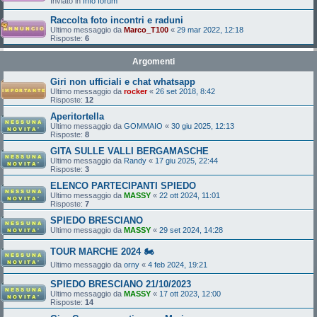
Inviato in
Info forum
Raccolta foto incontri e raduni
Ultimo messaggio da
Marco_T100
«
29 mar 2022, 12:18
Risposte:
6
Argomenti
Giri non ufficiali e chat whatsapp
Ultimo messaggio da
rocker
«
26 set 2018, 8:42
Risposte:
12
Aperitortella
Ultimo messaggio da
GOMMAIO
«
30 giu 2025, 12:13
Risposte:
8
GITA SULLE VALLI BERGAMASCHE
Ultimo messaggio da
Randy
«
17 giu 2025, 22:44
Risposte:
3
ELENCO PARTECIPANTI SPIEDO
Ultimo messaggio da
MASSY
«
22 ott 2024, 11:01
Risposte:
7
SPIEDO BRESCIANO
Ultimo messaggio da
MASSY
«
29 set 2024, 14:28
TOUR MARCHE 2024 🏍️
Ultimo messaggio da
orny
«
4 feb 2024, 19:21
SPIEDO BRESCIANO 21/10/2023
Ultimo messaggio da
MASSY
«
17 ott 2023, 12:00
Risposte:
14