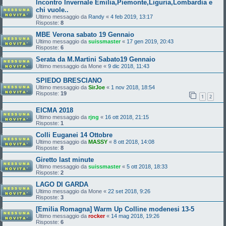
Incontro Invernale Emilia,Piemonte,Liguria,Lombardia e
chi vuole..
Ultimo messaggio da
Randy
«
4 feb 2019, 13:17
Risposte:
8
MBE Verona sabato 19 Gennaio
Ultimo messaggio da
suissmaster
«
17 gen 2019, 20:43
Risposte:
6
Serata da M.Martini Sabato19 Gennaio
Ultimo messaggio da
Mone
«
9 dic 2018, 11:43
SPIEDO BRESCIANO
Ultimo messaggio da
SirJoe
«
1 nov 2018, 18:54
Risposte:
19
1
2
EICMA 2018
Ultimo messaggio da
rjng
«
16 ott 2018, 21:15
Risposte:
1
Colli Euganei 14 Ottobre
Ultimo messaggio da
MASSY
«
8 ott 2018, 14:08
Risposte:
8
Giretto last minute
Ultimo messaggio da
suissmaster
«
5 ott 2018, 18:33
Risposte:
2
LAGO DI GARDA
Ultimo messaggio da
Mone
«
22 set 2018, 9:26
Risposte:
3
[Emilia Romagna] Warm Up Colline modenesi 13-5
Ultimo messaggio da
rocker
«
14 mag 2018, 19:26
Risposte:
6