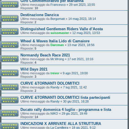
Giro Commemorativo per Marianna
Ultimo messaggio da
Francesco
«
29 set 2023, 10:55
Risposte:
10
Destinazione Danzica
Ultimo messaggio da
Borgomatt
«
14 mag 2023, 18:14
Risposte:
2
Distinguished Gentlemen Riders Valle d’Aosta
Ultimo messaggio da
suissmaster
«
12 mag 2023, 13:53
Wheel & Waves Italia Lido di Camaiore
Ultimo messaggio da
Darcman
«
13 mar 2023, 18:56
Risposte:
5
Normandy Beach Race 2021
Ultimo messaggio da
Mr.Wrong
«
17 set 2021, 10:16
Risposte:
4
Wild Days 2021
Ultimo messaggio da
trevor
«
9 ago 2021, 19:00
Risposte:
3
CURVE &TORNANTI DOLOMITICI
Ultimo messaggio da
Randy
«
7 lug 2021, 11:42
Risposte:
2
CURVE &TORNANTI DOLOMITICI lista partecipanti
Ultimo messaggio da
Randy
«
30 giu 2021, 16:28
Ducato rally domenica 4 luglio - programma e lista
Ultimo messaggio da
NIKO
«
29 giu 2021, 19:49
Risposte:
14
INDICAZIONI X ARRIVATE ALLA STRUTTURA
Ultimo messaggio da
La Camilleira
«
18 giu 2021, 9:12