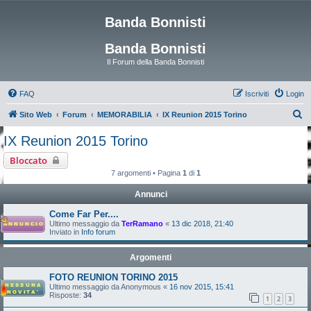
Banda Bonnisti
Banda Bonnisti
Il Forum della Banda Bonnisti
FAQ
Iscriviti
Login
C
Sito Web
Forum
MEMORABILIA
IX Reunion 2015 Torino
e
IX Reunion 2015 Torino
r
Bloccato
c
7 argomenti • Pagina
1
di
1
a
Annunci
Come Far Per....
Ultimo messaggio da
TerRamano
«
13 dic 2018, 21:40
Inviato in
Info forum
Argomenti
FOTO REUNION TORINO 2015
Ultimo messaggio da
Anonymous
«
16 nov 2015, 15:41
Risposte:
34
1
2
3