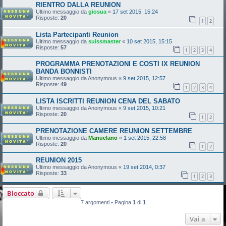
RIENTRO DALLA REUNION
Ultimo messaggio da
giosua
«
17 set 2015, 15:24
Risposte:
20
1
2
Lista Partecipanti Reunion
Ultimo messaggio da
suissmaster
«
10 set 2015, 15:15
Risposte:
57
1
2
3
4
PROGRAMMA PRENOTAZIONI E COSTI IX REUNION
BANDA BONNISTI
Ultimo messaggio da
Anonymous
«
9 set 2015, 12:57
Risposte:
49
1
2
3
4
LISTA ISCRITTI REUNION CENA DEL SABATO
Ultimo messaggio da
Anonymous
«
9 set 2015, 10:21
Risposte:
20
1
2
PRENOTAZIONE CAMERE REUNION SETTEMBRE
Ultimo messaggio da
Manuelano
«
1 set 2015, 22:58
Risposte:
20
1
2
REUNION 2015
Ultimo messaggio da
Anonymous
«
19 set 2014, 0:37
Risposte:
33
1
2
3
Bloccato
7 argomenti • Pagina
1
di
1
Vai a