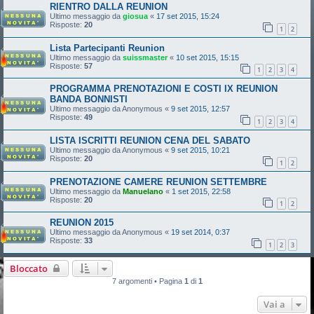
RIENTRO DALLA REUNION
Ultimo messaggio da
giosua
«
17 set 2015, 15:24
Risposte:
20
1
2
Lista Partecipanti Reunion
Ultimo messaggio da
suissmaster
«
10 set 2015, 15:15
Risposte:
57
1
2
3
4
PROGRAMMA PRENOTAZIONI E COSTI IX REUNION
BANDA BONNISTI
Ultimo messaggio da
Anonymous
«
9 set 2015, 12:57
Risposte:
49
1
2
3
4
LISTA ISCRITTI REUNION CENA DEL SABATO
Ultimo messaggio da
Anonymous
«
9 set 2015, 10:21
Risposte:
20
1
2
PRENOTAZIONE CAMERE REUNION SETTEMBRE
Ultimo messaggio da
Manuelano
«
1 set 2015, 22:58
Risposte:
20
1
2
REUNION 2015
Ultimo messaggio da
Anonymous
«
19 set 2014, 0:37
Risposte:
33
1
2
3
Bloccato
7 argomenti • Pagina
1
di
1
Vai a