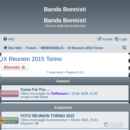
Banda Bonnisti
Banda Bonnisti
Il Forum della Banda Bonnisti
FAQ
Iscriviti
Login
C
Sito Web
Forum
MEMORABILIA
IX Reunion 2015 Torino
e
IX Reunion 2015 Torino
r
Bloccato
c
7 argomenti • Pagina
1
di
1
a
Annunci
Come Far Per....
Ultimo messaggio da
TerRamano
«
13 dic 2018, 21:40
Inviato in
Info forum
Argomenti
FOTO REUNION TORINO 2015
Ultimo messaggio da
Anonymous
«
16 nov 2015, 15:41
Risposte:
34
1
2
3