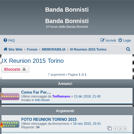
Banda Bonnisti
Banda Bonnisti
Il Forum della Banda Bonnisti
FAQ
Iscriviti
Login
C
Sito Web
Forum
MEMORABILIA
IX Reunion 2015 Torino
e
IX Reunion 2015 Torino
r
Bloccato
c
7 argomenti • Pagina
1
di
1
a
Annunci
Come Far Per....
Ultimo messaggio da
TerRamano
«
13 dic 2018, 21:40
Inviato in
Info forum
Argomenti
FOTO REUNION TORINO 2015
Ultimo messaggio da
Anonymous
«
16 nov 2015, 15:41
Risposte:
34
1
2
3