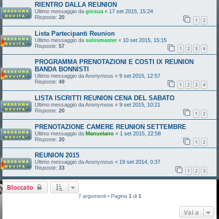
RIENTRO DALLA REUNION
Ultimo messaggio da
giosua
«
17 set 2015, 15:24
Risposte:
20
1
2
Lista Partecipanti Reunion
Ultimo messaggio da
suissmaster
«
10 set 2015, 15:15
Risposte:
57
1
2
3
4
PROGRAMMA PRENOTAZIONI E COSTI IX REUNION
BANDA BONNISTI
Ultimo messaggio da
Anonymous
«
9 set 2015, 12:57
Risposte:
49
1
2
3
4
LISTA ISCRITTI REUNION CENA DEL SABATO
Ultimo messaggio da
Anonymous
«
9 set 2015, 10:21
Risposte:
20
1
2
PRENOTAZIONE CAMERE REUNION SETTEMBRE
Ultimo messaggio da
Manuelano
«
1 set 2015, 22:58
Risposte:
20
1
2
REUNION 2015
Ultimo messaggio da
Anonymous
«
19 set 2014, 0:37
Risposte:
33
1
2
3
Bloccato
7 argomenti • Pagina
1
di
1
Vai a