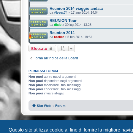
Reunion 2014 viaggio andata
da
Aleeex74
»
17 ago 2014, 14:04
REUNION Tour
da
dixie
»
30 lug 2014, 13:28
Reunion 2014
da
rocker
»
5 feb 2014, 19:54
Bloccato
Torna all’Indice della Board
PERMESSI FORUM
Non puoi
aprire nuovi argomenti
Non puoi
rispondere negli argomenti
Non puoi
modificare i tuoi messaggi
Non puoi
cancellare i tuoi messaggi
Non puoi
inviare allegati
Sito Web
Forum
Questo sito utilizza cookie al fine di fornire la migliore nav