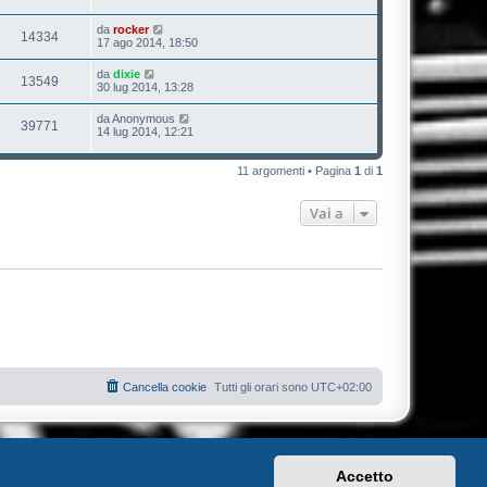
da
rocker
14334
17 ago 2014, 18:50
da
dixie
13549
30 lug 2014, 13:28
da
Anonymous
39771
14 lug 2014, 12:21
11 argomenti • Pagina
1
di
1
Vai a
Cancella cookie
Tutti gli orari sono
UTC+02:00
Accetto