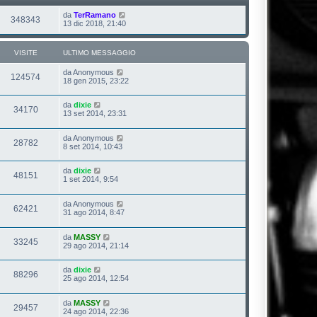
da
TerRamano
348343
13 dic 2018, 21:40
VISITE
ULTIMO MESSAGGIO
da
Anonymous
124574
18 gen 2015, 23:22
da
dixie
34170
13 set 2014, 23:31
da
Anonymous
28782
8 set 2014, 10:43
da
dixie
48151
1 set 2014, 9:54
da
Anonymous
62421
31 ago 2014, 8:47
da
MASSY
33245
29 ago 2014, 21:14
da
dixie
88296
25 ago 2014, 12:54
da
MASSY
29457
24 ago 2014, 22:36