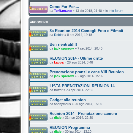
Come Far Per....
da
TerRamano
»
13 dic 2018, 21:40
» in
Info forum
ARGOMENTI
8a Reunion 2014 Camogli Foto e Filmati
da
Robler
»
8 set 2014, 19:18
Ben rientrati!!!!
da
jack sparrow
»
7 set 2014, 20:40
REUNION 2014 - Ultime dritte
da
kappa
»
28 ago 2014, 8:48
Prenotazione pranzi e cene VIII Reunion
da
jack sparrow
»
2 ago 2014, 15:02
LISTA PRENOTAZIONI REUNION 14
da
trotter
»
23 apr 2014, 22:32
Gadget alla reunion
da
Anonymous
»
20 ago 2014, 15:05
Reunion 2014 - Prenotazione camere
da
dixie
»
31 mar 2014, 22:30
REUNION Programma
da
dixie
»
30 lug 2014, 13:10