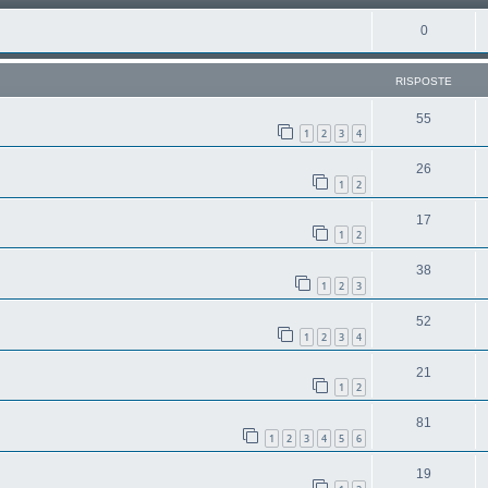
0
RISPOSTE
55
1
2
3
4
26
1
2
17
1
2
38
1
2
3
52
1
2
3
4
21
1
2
81
1
2
3
4
5
6
19