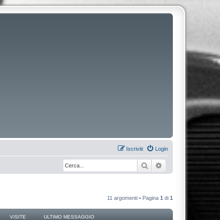
Iscriviti
Login
Cerca
Ricerca avanzata
11 argomenti • Pagina
1
di
1
VISITE
ULTIMO MESSAGGIO