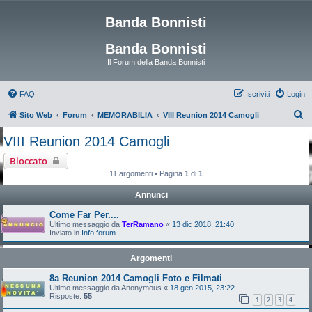
Banda Bonnisti
Banda Bonnisti
Il Forum della Banda Bonnisti
FAQ
Iscriviti
Login
C
Sito Web
Forum
MEMORABILIA
VIII Reunion 2014 Camogli
e
VIII Reunion 2014 Camogli
r
Bloccato
c
11 argomenti • Pagina
1
di
1
a
Annunci
Come Far Per....
Ultimo messaggio da
TerRamano
«
13 dic 2018, 21:40
Inviato in
Info forum
Argomenti
8a Reunion 2014 Camogli Foto e Filmati
Ultimo messaggio da
Anonymous
«
18 gen 2015, 23:22
Risposte:
55
1
2
3
4