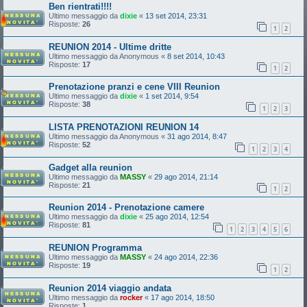
Ben rientrati!!!!
Ultimo messaggio da
dixie
«
13 set 2014, 23:31
Risposte:
26
1
2
REUNION 2014 - Ultime dritte
Ultimo messaggio da
Anonymous
«
8 set 2014, 10:43
Risposte:
17
1
2
Prenotazione pranzi e cene VIII Reunion
Ultimo messaggio da
dixie
«
1 set 2014, 9:54
Risposte:
38
1
2
3
LISTA PRENOTAZIONI REUNION 14
Ultimo messaggio da
Anonymous
«
31 ago 2014, 8:47
Risposte:
52
1
2
3
4
Gadget alla reunion
Ultimo messaggio da
MASSY
«
29 ago 2014, 21:14
Risposte:
21
1
2
Reunion 2014 - Prenotazione camere
Ultimo messaggio da
dixie
«
25 ago 2014, 12:54
Risposte:
81
1
2
3
4
5
6
REUNION Programma
Ultimo messaggio da
MASSY
«
24 ago 2014, 22:36
Risposte:
19
1
2
Reunion 2014 viaggio andata
Ultimo messaggio da
rocker
«
17 ago 2014, 18:50
Risposte:
1