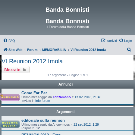
Banda Bonnisti
Banda Bonnisti
Il Forum della Banda Bonnisti
FAQ
Iscriviti
Login
C
Sito Web
Forum
MEMORABILIA
VI Reunion 2012 Imola
e
VI Reunion 2012 Imola
r
Bloccato
c
17 argomenti • Pagina
1
di
1
a
Annunci
Come Far Per....
Ultimo messaggio da
TerRamano
«
13 dic 2018, 21:40
Inviato in
Info forum
Argomenti
editoriale sulla reunion
Ultimo messaggio da
Anonymous
«
22 set 2012, 1:29
Risposte:
12