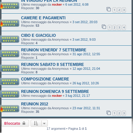
IN VIAGGIO PER LA REUNION
Ultimo messaggio da
rocker
«
6 set 2012, 6:08
Risposte:
30
1
2
3
CAMERE E PAGAMENTI
Ultimo messaggio da
Anonymous
«
3 set 2012, 20:03
Risposte:
53
1
2
3
4
CIBO E GIACIGLIO
Ultimo messaggio da
Anonymous
«
3 set 2012, 9:03
Risposte:
4
REUNION VENERDI' 7 SETTEMBRE
Ultimo messaggio da
Anonymous
«
31 ago 2012, 12:55
Risposte:
1
REUNION SABATO 8 SETTEMBRE
Ultimo messaggio da
Anonymous
«
12 ago 2012, 21:04
Risposte:
8
COMPOSIZIONE CAMERE
Ultimo messaggio da
Anonymous
«
26 lug 2012, 10:26
REUNION DOMENICA 9 SETTEMBRE
Ultimo messaggio da
rocker
«
3 lug 2012, 21:17
REUNION 2012
Ultimo messaggio da
Anonymous
«
23 mar 2012, 11:31
Risposte:
35
1
2
3
Bloccato
17 argomenti • Pagina
1
di
1