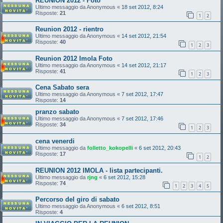
REUNION 2012 - Foto
Ultimo messaggio da
Anonymous
«
18 set 2012, 8:24
Risposte:
21
1
2
Reunion 2012 - rientro
Ultimo messaggio da
Anonymous
«
14 set 2012, 21:54
Risposte:
40
1
2
3
Reunion 2012 Imola Foto
Ultimo messaggio da
Anonymous
«
14 set 2012, 21:17
Risposte:
41
1
2
3
Cena Sabato sera
Ultimo messaggio da
Anonymous
«
7 set 2012, 17:47
Risposte:
14
pranzo sabato
Ultimo messaggio da
Anonymous
«
7 set 2012, 17:46
Risposte:
34
1
2
3
cena venerdi
Ultimo messaggio da
folletto_kokopelli
«
6 set 2012, 20:43
Risposte:
17
1
2
REUNION 2012 IMOLA - lista partecipanti.
Ultimo messaggio da
rjng
«
6 set 2012, 15:28
Risposte:
74
1
2
3
4
5
Percorso del giro di sabato
Ultimo messaggio da
Anonymous
«
6 set 2012, 8:51
Risposte:
4