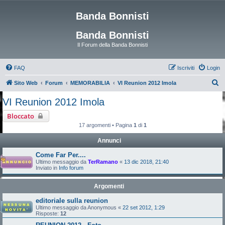
Banda Bonnisti
Banda Bonnisti
Il Forum della Banda Bonnisti
FAQ
Iscriviti
Login
C
Sito Web
Forum
MEMORABILIA
VI Reunion 2012 Imola
e
VI Reunion 2012 Imola
r
Bloccato
c
17 argomenti • Pagina
1
di
1
a
Annunci
Come Far Per....
Ultimo messaggio da
TerRamano
«
13 dic 2018, 21:40
Inviato in
Info forum
Argomenti
editoriale sulla reunion
Ultimo messaggio da
Anonymous
«
22 set 2012, 1:29
Risposte:
12