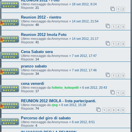
REUNION 2012 - Foto
Ultimo messaggio da
Anonymous
«
18 set 2012, 8:24
Risposte:
21
1
2
Reunion 2012 - rientro
Ultimo messaggio da
Anonymous
«
14 set 2012, 21:54
Risposte:
40
1
2
3
Reunion 2012 Imola Foto
Ultimo messaggio da
Anonymous
«
14 set 2012, 21:17
Risposte:
41
1
2
3
Cena Sabato sera
Ultimo messaggio da
Anonymous
«
7 set 2012, 17:47
Risposte:
14
pranzo sabato
Ultimo messaggio da
Anonymous
«
7 set 2012, 17:46
Risposte:
34
1
2
3
cena venerdi
Ultimo messaggio da
folletto_kokopelli
«
6 set 2012, 20:43
Risposte:
17
1
2
REUNION 2012 IMOLA - lista partecipanti.
Ultimo messaggio da
rjng
«
6 set 2012, 15:28
Risposte:
74
1
2
3
4
5
Percorso del giro di sabato
Ultimo messaggio da
Anonymous
«
6 set 2012, 8:51
Risposte:
4