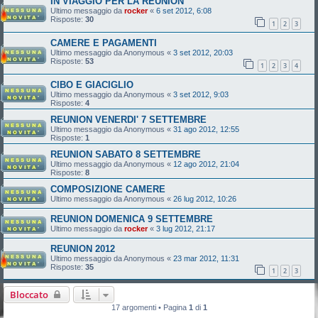
IN VIAGGIO PER LA REUNION
Ultimo messaggio da
rocker
«
6 set 2012, 6:08
Risposte:
30
1
2
3
CAMERE E PAGAMENTI
Ultimo messaggio da
Anonymous
«
3 set 2012, 20:03
Risposte:
53
1
2
3
4
CIBO E GIACIGLIO
Ultimo messaggio da
Anonymous
«
3 set 2012, 9:03
Risposte:
4
REUNION VENERDI' 7 SETTEMBRE
Ultimo messaggio da
Anonymous
«
31 ago 2012, 12:55
Risposte:
1
REUNION SABATO 8 SETTEMBRE
Ultimo messaggio da
Anonymous
«
12 ago 2012, 21:04
Risposte:
8
COMPOSIZIONE CAMERE
Ultimo messaggio da
Anonymous
«
26 lug 2012, 10:26
REUNION DOMENICA 9 SETTEMBRE
Ultimo messaggio da
rocker
«
3 lug 2012, 21:17
REUNION 2012
Ultimo messaggio da
Anonymous
«
23 mar 2012, 11:31
Risposte:
35
1
2
3
Bloccato
17 argomenti • Pagina
1
di
1