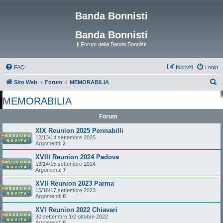
Banda Bonnisti
Banda Bonnisti
Il Forum della Banda Bonnisti
FAQ
Iscriviti
Login
C
Sito Web
Forum
MEMORABILIA
e
MEMORABILIA
r
Forum
c
a
XIX Reunion 2025 Pennabilli
12/13/14 settembre 2025
Argomenti:
2
XVIII Reunion 2024 Padova
13/14/15 settembre 2024
Argomenti:
7
XVII Reunion 2023 Parma
15/16/17 settembre 2023
Argomenti:
8
XVI Reunion 2022 Chiavari
30 settembre 1/2 ottobre 2022
Argomenti:
6