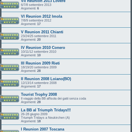
VII Reunion 2013 Lovere
6/7/8 settembre 2013
Argomenti:
6
VI Reunion 2012 Imola
7/8/9 settembre 2012
Argomenti:
17
V Reunion 2011 Chianti
23/24/25 settembre 2011
Argomenti:
20
IV Reunion 2010 Conero
10/11/12 settembre 2010
Argomenti:
10
III Reunion 2009 Rieti
18/19/20 settembre 2009
Argomenti:
28
II Reunion 2008 Loiano(BO)
12/13/14 settembre 2008
Argomenti:
17
Tourist Trophy 2008
Il viaggio della BB all'isola dei gatti senza coda
Argomenti:
28
La BB al Triumph Tridays!!!
26-28 giugno 2009
Triumph Tridays a Neukirchen (A)
Argomenti:
18
I Reunion 2007 Toscana