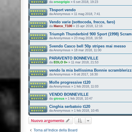
da
orsogrigio
»
6 set 2018, 19:23
Tbsport vendo
da
Anonymous
»
11 mag 2018, 7:41
Vendo varie (sottocoda, frecce, faro)
da
Marco_T100
»
15 apr 2018, 12:16
Triumph Thunderbird 900 Sport (1998) Scram
da
Anonymous
»
23 mag 2018, 16:58
Svendo Casco bell 50p stripes mai messo
da
Anonymous
»
18 mar 2018, 11:00
PARAVENTO BONNEVILLE
da
EOLO 0+
»
11 mar 2018, 21:53
vendo la mia bellissima Bonnie scramblerizz
da
Anonymous
»
8 ott 2017, 16:30
Molle progressive t120
da
Anonymous
»
1 feb 2018, 11:03
VENDO BONNEVILLE
da
giosua
»
1 feb 2018, 10:47
Cinghia serbatoio t120
da
Anonymous
»
1 feb 2018, 10:45
Nuovo argomento
Torna all’Indice della Board