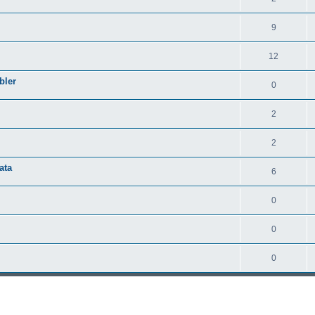
9
12
bler
0
2
2
ata
6
0
0
0