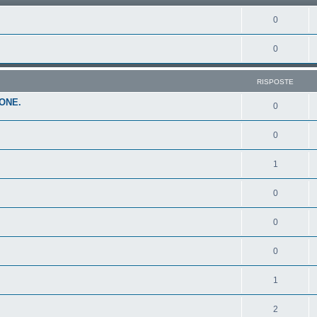
0
0
RISPOSTE
ONE.
0
0
1
0
0
0
1
2