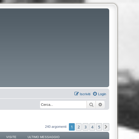
Iscriviti
Login
Cerca
Ricerca avanzata
1
2
3
4
5
Prossimo
240 argomenti
VISITE
ULTIMO MESSAGGIO