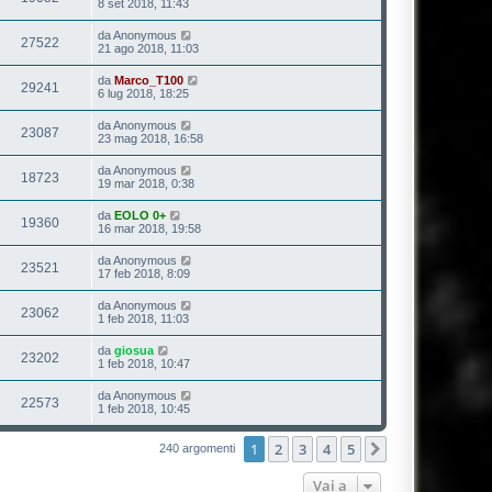
8 set 2018, 11:43
da
Anonymous
27522
21 ago 2018, 11:03
da
Marco_T100
29241
6 lug 2018, 18:25
da
Anonymous
23087
23 mag 2018, 16:58
da
Anonymous
18723
19 mar 2018, 0:38
da
EOLO 0+
19360
16 mar 2018, 19:58
da
Anonymous
23521
17 feb 2018, 8:09
da
Anonymous
23062
1 feb 2018, 11:03
da
giosua
23202
1 feb 2018, 10:47
da
Anonymous
22573
1 feb 2018, 10:45
1
2
3
4
5
Prossimo
240 argomenti
Vai a