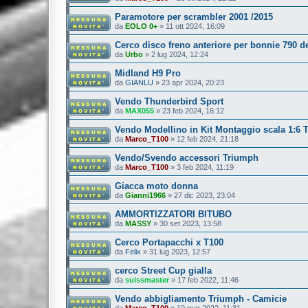
Paramotore per scrambler 2001 /2015
da
EOLO 0+
»
11 ott 2024, 16:09
Cerco disco freno anteriore per bonnie 790 d
da
Urbo
»
2 lug 2024, 12:24
Midland H9 Pro
da
GIANLU
»
23 apr 2024, 20:23
Vendo Thunderbird Sport
da
MAX055
»
23 feb 2024, 16:12
Vendo Modellino in Kit Montaggio scala 1:6 
da
Marco_T100
»
12 feb 2024, 21:18
Vendo/Svendo accessori Triumph
da
Marco_T100
»
3 feb 2024, 11:19
Giacca moto donna
da
Gianni1966
»
27 dic 2023, 23:04
AMMORTIZZATORI BITUBO
da
MASSY
»
30 set 2023, 13:58
Cerco Portapacchi x T100
da
Felix
»
31 lug 2023, 12:57
cerco Street Cup gialla
da
suissmaster
»
17 feb 2022, 11:46
Vendo abbigliamento Triumph - Camicie
da
Marco_T100
»
19 mar 2022, 11:31