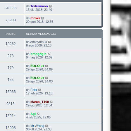
da
TerRamano
348358
13 dic 2018, 21:40
da
rocker
23900
20 gen 2018, 12:36
VISITE
ULTIMO MESSAGGIO
da
Anonymous
19262
8 ago 2009, 22:13
da
orsogrigio
273
9 mag 2026, 12:02
da
EOLO 0+
179
29 apr 2026, 14:09
da
EOLO 0+
144
29 apr 2026, 14:03
da
Felix
15966
17 feb 2026, 13:18
da
Marco_T100
9815
29 giu 2025, 12:34
da
Agi
18914
4 feb 2025, 19:06
da
Mr.Wrong
13998
30 ott 2024, 21:33