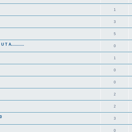
1
3
5
 A...........
0
1
0
0
2
2
0
3
0