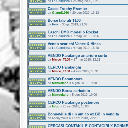
da
La Camilleira
»
25 mag 2020, 11:12
Casco Trophy Premier
da
Gianni1966
»
20 gen 2020, 13:13
Borse laterali T100
da
Felix
»
30 giu 2019, 21:37
Caschi DMD modello Rocket
da
La Camilleira
»
7 mag 2019, 10:56
Vendo scarichi Vance & Hines
da
La Camilleira
»
4 mag 2019, 16:40
VENDO Parafango anteriore corto
da
Marco_T100
»
17 mar 2019, 12:21
CERCO Parafanghi
da
Marco_T100
»
4 mar 2019, 18:31
VENDO Paramotore
da
Manuelano
»
5 gen 2019, 19:08
VENDO Borsa serbatoio
da
Manuelano
»
5 gen 2019, 19:06
CERCO Parafango posteriore
da
Urbo
»
25 set 2018, 15:03
Bonneville di un amico ex BB in vendita
da
Anonymous
»
17 set 2018, 20:29
CERCASI CONTAKIL E CONTAGIRI X BONNIE 