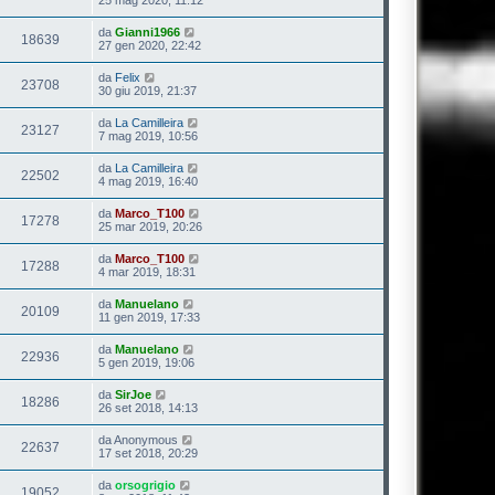
da
Gianni1966
18639
27 gen 2020, 22:42
da
Felix
23708
30 giu 2019, 21:37
da
La Camilleira
23127
7 mag 2019, 10:56
da
La Camilleira
22502
4 mag 2019, 16:40
da
Marco_T100
17278
25 mar 2019, 20:26
da
Marco_T100
17288
4 mar 2019, 18:31
da
Manuelano
20109
11 gen 2019, 17:33
da
Manuelano
22936
5 gen 2019, 19:06
da
SirJoe
18286
26 set 2018, 14:13
da
Anonymous
22637
17 set 2018, 20:29
da
orsogrigio
19052