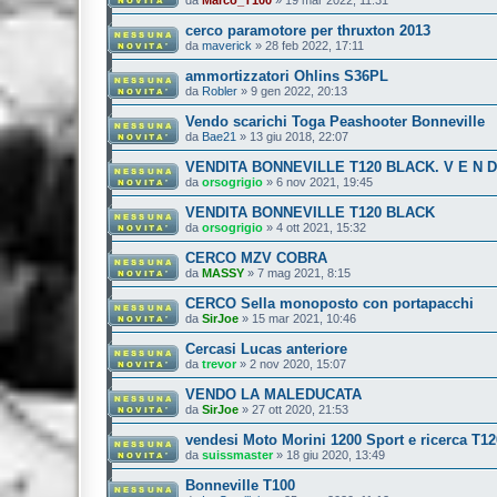
cerco paramotore per thruxton 2013
da
maverick
»
28 feb 2022, 17:11
ammortizzatori Ohlins S36PL
da
Robler
»
9 gen 2022, 20:13
Vendo scarichi Toga Peashooter Bonneville
da
Bae21
»
13 giu 2018, 22:07
VENDITA BONNEVILLE T120 BLACK. V E N D U T
da
orsogrigio
»
6 nov 2021, 19:45
VENDITA BONNEVILLE T120 BLACK
da
orsogrigio
»
4 ott 2021, 15:32
CERCO MZV COBRA
da
MASSY
»
7 mag 2021, 8:15
CERCO Sella monoposto con portapacchi
da
SirJoe
»
15 mar 2021, 10:46
Cercasi Lucas anteriore
da
trevor
»
2 nov 2020, 15:07
VENDO LA MALEDUCATA
da
SirJoe
»
27 ott 2020, 21:53
vendesi Moto Morini 1200 Sport e ricerca T12
da
suissmaster
»
18 giu 2020, 13:49
Bonneville T100