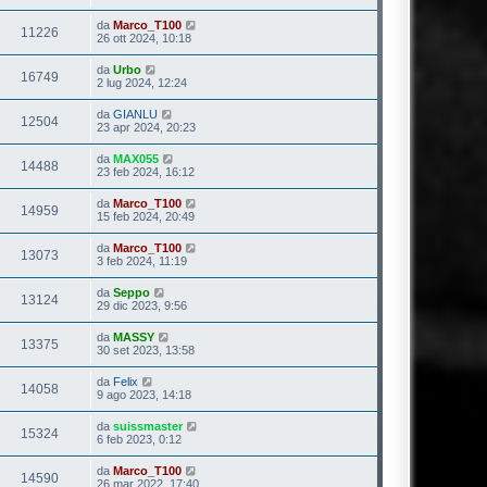
da
Marco_T100
11226
26 ott 2024, 10:18
da
Urbo
16749
2 lug 2024, 12:24
da
GIANLU
12504
23 apr 2024, 20:23
da
MAX055
14488
23 feb 2024, 16:12
da
Marco_T100
14959
15 feb 2024, 20:49
da
Marco_T100
13073
3 feb 2024, 11:19
da
Seppo
13124
29 dic 2023, 9:56
da
MASSY
13375
30 set 2023, 13:58
da
Felix
14058
9 ago 2023, 14:18
da
suissmaster
15324
6 feb 2023, 0:12
da
Marco_T100
14590
26 mar 2022, 17:40