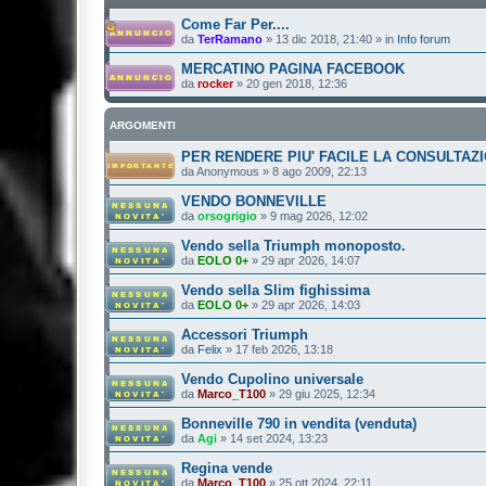
Come Far Per....
da
TerRamano
»
13 dic 2018, 21:40
» in
Info forum
MERCATINO PAGINA FACEBOOK
da
rocker
»
20 gen 2018, 12:36
ARGOMENTI
PER RENDERE PIU' FACILE LA CONSULTAZI
da
Anonymous
»
8 ago 2009, 22:13
VENDO BONNEVILLE
da
orsogrigio
»
9 mag 2026, 12:02
Vendo sella Triumph monoposto.
da
EOLO 0+
»
29 apr 2026, 14:07
Vendo sella Slim fighissima
da
EOLO 0+
»
29 apr 2026, 14:03
Accessori Triumph
da
Felix
»
17 feb 2026, 13:18
Vendo Cupolino universale
da
Marco_T100
»
29 giu 2025, 12:34
Bonneville 790 in vendita (venduta)
da
Agi
»
14 set 2024, 13:23
Regina vende
da
Marco_T100
»
25 ott 2024, 22:11