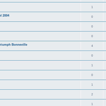
1
el 2004
0
0
0
Triumph Bonneville
4
0
1
0
1
2
1