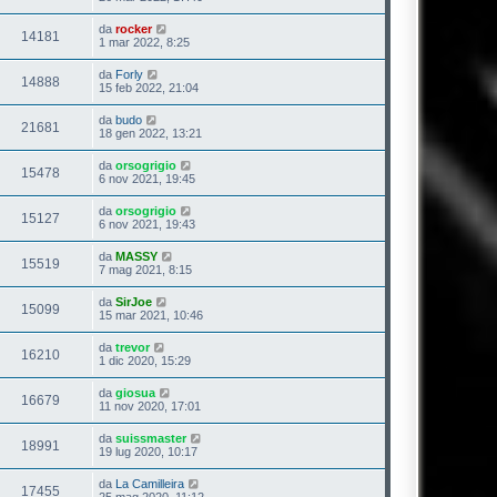
da
rocker
14181
1 mar 2022, 8:25
da
Forly
14888
15 feb 2022, 21:04
da
budo
21681
18 gen 2022, 13:21
da
orsogrigio
15478
6 nov 2021, 19:45
da
orsogrigio
15127
6 nov 2021, 19:43
da
MASSY
15519
7 mag 2021, 8:15
da
SirJoe
15099
15 mar 2021, 10:46
da
trevor
16210
1 dic 2020, 15:29
da
giosua
16679
11 nov 2020, 17:01
da
suissmaster
18991
19 lug 2020, 10:17
da
La Camilleira
17455
25 mag 2020, 11:12