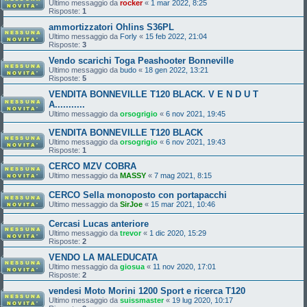
Ultimo messaggio da
rocker
«
1 mar 2022, 8:25
Risposte:
1
ammortizzatori Ohlins S36PL
Ultimo messaggio da
Forly
«
15 feb 2022, 21:04
Risposte:
3
Vendo scarichi Toga Peashooter Bonneville
Ultimo messaggio da
budo
«
18 gen 2022, 13:21
Risposte:
5
VENDITA BONNEVILLE T120 BLACK. V E N D U T
A...........
Ultimo messaggio da
orsogrigio
«
6 nov 2021, 19:45
VENDITA BONNEVILLE T120 BLACK
Ultimo messaggio da
orsogrigio
«
6 nov 2021, 19:43
Risposte:
1
CERCO MZV COBRA
Ultimo messaggio da
MASSY
«
7 mag 2021, 8:15
CERCO Sella monoposto con portapacchi
Ultimo messaggio da
SirJoe
«
15 mar 2021, 10:46
Cercasi Lucas anteriore
Ultimo messaggio da
trevor
«
1 dic 2020, 15:29
Risposte:
2
VENDO LA MALEDUCATA
Ultimo messaggio da
giosua
«
11 nov 2020, 17:01
Risposte:
2
vendesi Moto Morini 1200 Sport e ricerca T120
Ultimo messaggio da
suissmaster
«
19 lug 2020, 10:17