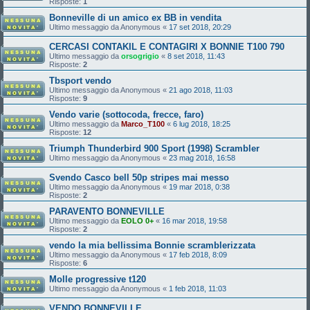
Risposte:
1
Bonneville di un amico ex BB in vendita
Ultimo messaggio da
Anonymous
«
17 set 2018, 20:29
CERCASI CONTAKIL E CONTAGIRI X BONNIE T100 790
Ultimo messaggio da
orsogrigio
«
8 set 2018, 11:43
Risposte:
2
Tbsport vendo
Ultimo messaggio da
Anonymous
«
21 ago 2018, 11:03
Risposte:
9
Vendo varie (sottocoda, frecce, faro)
Ultimo messaggio da
Marco_T100
«
6 lug 2018, 18:25
Risposte:
12
Triumph Thunderbird 900 Sport (1998) Scrambler
Ultimo messaggio da
Anonymous
«
23 mag 2018, 16:58
Svendo Casco bell 50p stripes mai messo
Ultimo messaggio da
Anonymous
«
19 mar 2018, 0:38
Risposte:
2
PARAVENTO BONNEVILLE
Ultimo messaggio da
EOLO 0+
«
16 mar 2018, 19:58
Risposte:
2
vendo la mia bellissima Bonnie scramblerizzata
Ultimo messaggio da
Anonymous
«
17 feb 2018, 8:09
Risposte:
6
Molle progressive t120
Ultimo messaggio da
Anonymous
«
1 feb 2018, 11:03
VENDO BONNEVILLE