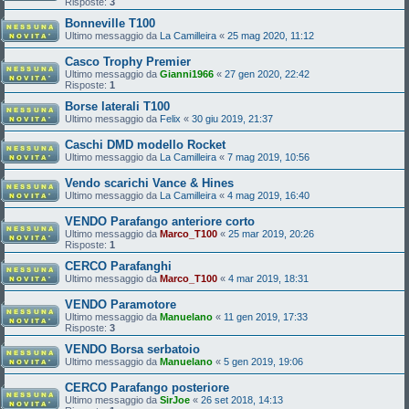
Risposte:
3
Bonneville T100
Ultimo messaggio da
La Camilleira
«
25 mag 2020, 11:12
Casco Trophy Premier
Ultimo messaggio da
Gianni1966
«
27 gen 2020, 22:42
Risposte:
1
Borse laterali T100
Ultimo messaggio da
Felix
«
30 giu 2019, 21:37
Caschi DMD modello Rocket
Ultimo messaggio da
La Camilleira
«
7 mag 2019, 10:56
Vendo scarichi Vance & Hines
Ultimo messaggio da
La Camilleira
«
4 mag 2019, 16:40
VENDO Parafango anteriore corto
Ultimo messaggio da
Marco_T100
«
25 mar 2019, 20:26
Risposte:
1
CERCO Parafanghi
Ultimo messaggio da
Marco_T100
«
4 mar 2019, 18:31
VENDO Paramotore
Ultimo messaggio da
Manuelano
«
11 gen 2019, 17:33
Risposte:
3
VENDO Borsa serbatoio
Ultimo messaggio da
Manuelano
«
5 gen 2019, 19:06
CERCO Parafango posteriore
Ultimo messaggio da
SirJoe
«
26 set 2018, 14:13