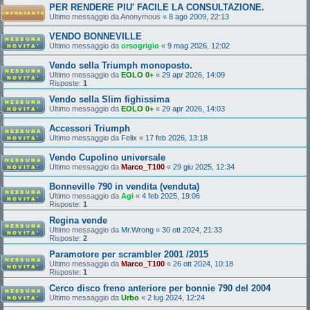
PER RENDERE PIU' FACILE LA CONSULTAZIONE.
Ultimo messaggio da
Anonymous
«
8 ago 2009, 22:13
VENDO BONNEVILLE
Ultimo messaggio da
orsogrigio
«
9 mag 2026, 12:02
Vendo sella Triumph monoposto.
Ultimo messaggio da
EOLO 0+
«
29 apr 2026, 14:09
Risposte:
1
Vendo sella Slim fighissima
Ultimo messaggio da
EOLO 0+
«
29 apr 2026, 14:03
Accessori Triumph
Ultimo messaggio da
Felix
«
17 feb 2026, 13:18
Vendo Cupolino universale
Ultimo messaggio da
Marco_T100
«
29 giu 2025, 12:34
Bonneville 790 in vendita (venduta)
Ultimo messaggio da
Agi
«
4 feb 2025, 19:06
Risposte:
1
Regina vende
Ultimo messaggio da
Mr.Wrong
«
30 ott 2024, 21:33
Risposte:
2
Paramotore per scrambler 2001 /2015
Ultimo messaggio da
Marco_T100
«
26 ott 2024, 10:18
Risposte:
1
Cerco disco freno anteriore per bonnie 790 del 2004
Ultimo messaggio da
Urbo
«
2 lug 2024, 12:24