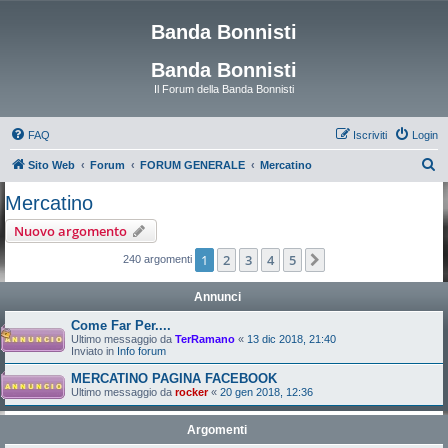
Banda Bonnisti
Banda Bonnisti
Il Forum della Banda Bonnisti
FAQ
Iscriviti
Login
C
Sito Web
Forum
FORUM GENERALE
Mercatino
e
Mercatino
r
Nuovo argomento
c
1
2
3
4
5
Prossimo
240 argomenti
a
Annunci
Come Far Per....
Ultimo messaggio da
TerRamano
«
13 dic 2018, 21:40
Inviato in
Info forum
MERCATINO PAGINA FACEBOOK
Ultimo messaggio da
rocker
«
20 gen 2018, 12:36
Argomenti