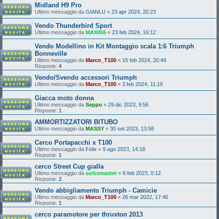
Midland H9 Pro
Ultimo messaggio da
GIANLU
«
23 apr 2024, 20:23
Vendo Thunderbird Sport
Ultimo messaggio da
MAX055
«
23 feb 2024, 16:12
Vendo Modellino in Kit Montaggio scala 1:6 Triumph
Bonneville
Ultimo messaggio da
Marco_T100
«
15 feb 2024, 20:49
Risposte:
4
Vendo/Svendo accessori Triumph
Ultimo messaggio da
Marco_T100
«
3 feb 2024, 11:19
Giacca moto donna
Ultimo messaggio da
Seppo
«
29 dic 2023, 9:56
Risposte:
1
AMMORTIZZATORI BITUBO
Ultimo messaggio da
MASSY
«
30 set 2023, 13:58
Cerco Portapacchi x T100
Ultimo messaggio da
Felix
«
9 ago 2023, 14:18
Risposte:
1
cerco Street Cup gialla
Ultimo messaggio da
suissmaster
«
6 feb 2023, 0:12
Risposte:
2
Vendo abbigliamento Triumph - Camicie
Ultimo messaggio da
Marco_T100
«
26 mar 2022, 17:40
Risposte:
1
cerco paramotore per thruxton 2013