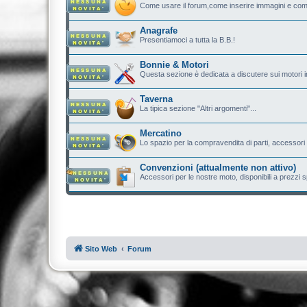
Come usare il forum,come inserire immagini e com
Anagrafe
Presentiamoci a tutta la B.B.!
Bonnie & Motori
Questa sezione è dedicata a discutere sui motori in
Taverna
La tipica sezione "Altri argomenti"...
Mercatino
Lo spazio per la compravendita di parti, accessori e.
Convenzioni (attualmente non attivo)
Accessori per le nostre moto, disponibili a prezzi sp
Sito Web
Forum