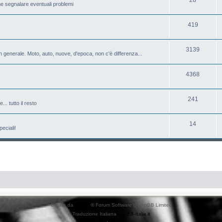
e segnalare eventuali problemi
419
3139
 generale. Moto, auto, nuove, d'epoca, non c'è differenza...
4368
241
.. tutto il resto
14
eciali!
Creato da
phpBB
® Forum Software © phpBB Limited
Traduzione Italiana
phpBB-Italia.it