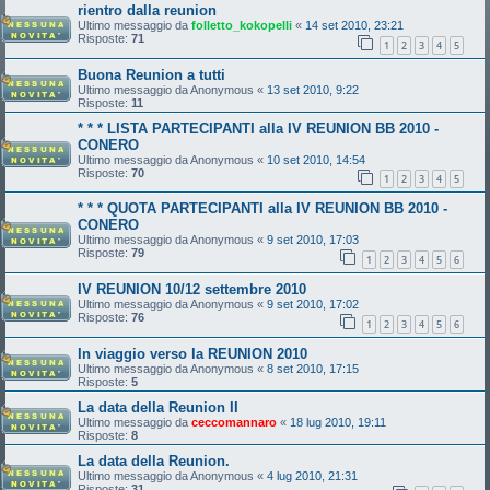
rientro dalla reunion
Ultimo messaggio da
folletto_kokopelli
«
14 set 2010, 23:21
Risposte:
71
1
2
3
4
5
Buona Reunion a tutti
Ultimo messaggio da
Anonymous
«
13 set 2010, 9:22
Risposte:
11
* * * LISTA PARTECIPANTI alla IV REUNION BB 2010 -
CONERO
Ultimo messaggio da
Anonymous
«
10 set 2010, 14:54
Risposte:
70
1
2
3
4
5
* * * QUOTA PARTECIPANTI alla IV REUNION BB 2010 -
CONERO
Ultimo messaggio da
Anonymous
«
9 set 2010, 17:03
Risposte:
79
1
2
3
4
5
6
IV REUNION 10/12 settembre 2010
Ultimo messaggio da
Anonymous
«
9 set 2010, 17:02
Risposte:
76
1
2
3
4
5
6
In viaggio verso la REUNION 2010
Ultimo messaggio da
Anonymous
«
8 set 2010, 17:15
Risposte:
5
La data della Reunion II
Ultimo messaggio da
ceccomannaro
«
18 lug 2010, 19:11
Risposte:
8
La data della Reunion.
Ultimo messaggio da
Anonymous
«
4 lug 2010, 21:31
Risposte:
31