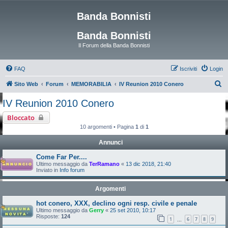
Banda Bonnisti
Banda Bonnisti
Il Forum della Banda Bonnisti
FAQ
Iscriviti
Login
C
Sito Web
Forum
MEMORABILIA
IV Reunion 2010 Conero
e
IV Reunion 2010 Conero
r
Bloccato
c
10 argomenti • Pagina
1
di
1
a
Annunci
Come Far Per....
Ultimo messaggio da
TerRamano
«
13 dic 2018, 21:40
Inviato in
Info forum
Argomenti
hot conero, XXX, declino ogni resp. civile e penale
Ultimo messaggio da
Gerry
«
25 set 2010, 10:17
Risposte:
124
1
6
7
8
9
…