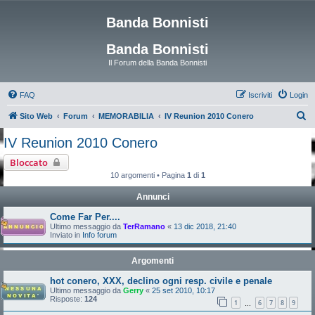
Banda Bonnisti
Banda Bonnisti
Il Forum della Banda Bonnisti
FAQ
Iscriviti
Login
C
Sito Web
Forum
MEMORABILIA
IV Reunion 2010 Conero
e
IV Reunion 2010 Conero
r
Bloccato
c
10 argomenti • Pagina
1
di
1
a
Annunci
Come Far Per....
Ultimo messaggio da
TerRamano
«
13 dic 2018, 21:40
Inviato in
Info forum
Argomenti
hot conero, XXX, declino ogni resp. civile e penale
Ultimo messaggio da
Gerry
«
25 set 2010, 10:17
Risposte:
124
1
6
7
8
9
…