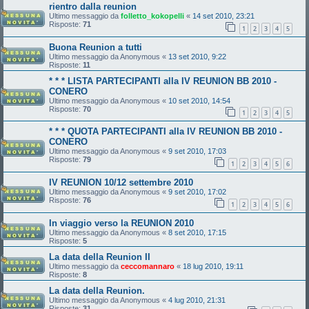
rientro dalla reunion
Ultimo messaggio da
folletto_kokopelli
«
14 set 2010, 23:21
Risposte:
71
1
2
3
4
5
Buona Reunion a tutti
Ultimo messaggio da
Anonymous
«
13 set 2010, 9:22
Risposte:
11
* * * LISTA PARTECIPANTI alla IV REUNION BB 2010 -
CONERO
Ultimo messaggio da
Anonymous
«
10 set 2010, 14:54
Risposte:
70
1
2
3
4
5
* * * QUOTA PARTECIPANTI alla IV REUNION BB 2010 -
CONERO
Ultimo messaggio da
Anonymous
«
9 set 2010, 17:03
Risposte:
79
1
2
3
4
5
6
IV REUNION 10/12 settembre 2010
Ultimo messaggio da
Anonymous
«
9 set 2010, 17:02
Risposte:
76
1
2
3
4
5
6
In viaggio verso la REUNION 2010
Ultimo messaggio da
Anonymous
«
8 set 2010, 17:15
Risposte:
5
La data della Reunion II
Ultimo messaggio da
ceccomannaro
«
18 lug 2010, 19:11
Risposte:
8
La data della Reunion.
Ultimo messaggio da
Anonymous
«
4 lug 2010, 21:31
Risposte:
31