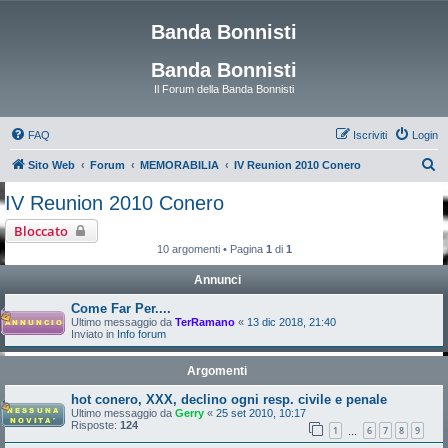
Banda Bonnisti
Banda Bonnisti
Il Forum della Banda Bonnisti
FAQ
Iscriviti
Login
C
Sito Web
Forum
MEMORABILIA
IV Reunion 2010 Conero
e
IV Reunion 2010 Conero
r
Bloccato
c
10 argomenti • Pagina
1
di
1
a
Annunci
Come Far Per....
Ultimo messaggio da
TerRamano
«
13 dic 2018, 21:40
Inviato in
Info forum
Argomenti
hot conero, XXX, declino ogni resp. civile e penale
Ultimo messaggio da
Gerry
«
25 set 2010, 10:17
Risposte:
124
1
6
7
8
9
…