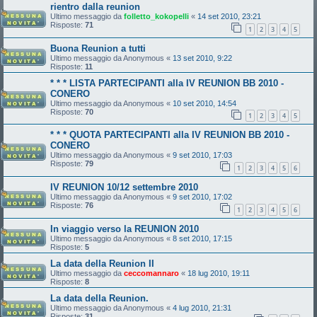
rientro dalla reunion
Ultimo messaggio da
folletto_kokopelli
«
14 set 2010, 23:21
Risposte:
71
1
2
3
4
5
Buona Reunion a tutti
Ultimo messaggio da
Anonymous
«
13 set 2010, 9:22
Risposte:
11
* * * LISTA PARTECIPANTI alla IV REUNION BB 2010 -
CONERO
Ultimo messaggio da
Anonymous
«
10 set 2010, 14:54
Risposte:
70
1
2
3
4
5
* * * QUOTA PARTECIPANTI alla IV REUNION BB 2010 -
CONERO
Ultimo messaggio da
Anonymous
«
9 set 2010, 17:03
Risposte:
79
1
2
3
4
5
6
IV REUNION 10/12 settembre 2010
Ultimo messaggio da
Anonymous
«
9 set 2010, 17:02
Risposte:
76
1
2
3
4
5
6
In viaggio verso la REUNION 2010
Ultimo messaggio da
Anonymous
«
8 set 2010, 17:15
Risposte:
5
La data della Reunion II
Ultimo messaggio da
ceccomannaro
«
18 lug 2010, 19:11
Risposte:
8
La data della Reunion.
Ultimo messaggio da
Anonymous
«
4 lug 2010, 21:31
Risposte:
31