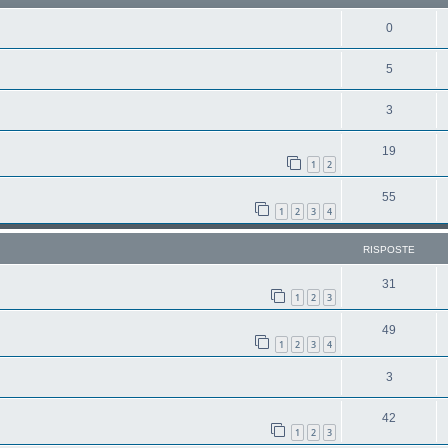
0
5
3
19
1
2
55
1
2
3
4
RISPOSTE
31
1
2
3
49
1
2
3
4
3
42
1
2
3