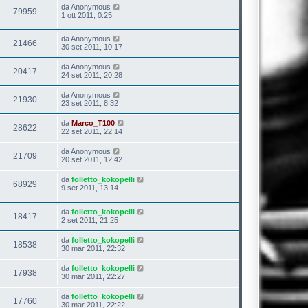
da
Anonymous
79959
1 ott 2011, 0:25
da
Anonymous
21466
30 set 2011, 10:17
da
Anonymous
20417
24 set 2011, 20:28
da
Anonymous
21930
23 set 2011, 8:32
da
Marco_T100
28622
22 set 2011, 22:14
da
Anonymous
21709
20 set 2011, 12:42
da
folletto_kokopelli
68929
9 set 2011, 13:14
da
folletto_kokopelli
18417
2 set 2011, 21:25
da
folletto_kokopelli
18538
30 mar 2011, 22:32
da
folletto_kokopelli
17938
30 mar 2011, 22:27
da
folletto_kokopelli
17760
30 mar 2011, 22:22