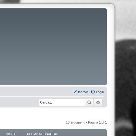
Iscriviti
Login
Cerca
Ricerca avanzata
16 argomenti • Pagina
1
di
1
VISITE
ULTIMO MESSAGGIO