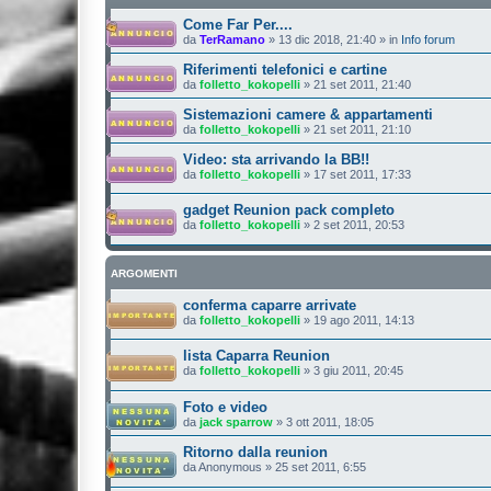
Come Far Per....
da
TerRamano
»
13 dic 2018, 21:40
» in
Info forum
Riferimenti telefonici e cartine
da
folletto_kokopelli
»
21 set 2011, 21:40
Sistemazioni camere & appartamenti
da
folletto_kokopelli
»
21 set 2011, 21:10
Video: sta arrivando la BB!!
da
folletto_kokopelli
»
17 set 2011, 17:33
gadget Reunion pack completo
da
folletto_kokopelli
»
2 set 2011, 20:53
ARGOMENTI
conferma caparre arrivate
da
folletto_kokopelli
»
19 ago 2011, 14:13
lista Caparra Reunion
da
folletto_kokopelli
»
3 giu 2011, 20:45
Foto e video
da
jack sparrow
»
3 ott 2011, 18:05
Ritorno dalla reunion
da
Anonymous
»
25 set 2011, 6:55