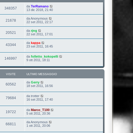
da
TerRamano
348357
13 dic 2018, 21:40
da
Anonymous
21678
22 set 2011, 22:17
da
rjng
20521
22 set 2011, 17:01
da
kappa
43344
23 set 2011, 16:45
da
folletto_kokopelli
146997
9 ott 2011, 18:11
VISITE
ULTIMO MESSAGGIO
da
Gerry
60562
18 set 2011, 16:56
da
trotter
79684
16 set 2011, 17:40
da
Marco_T100
19722
5 ott 2011, 20:36
da
Anonymous
66811
1 ott 2011, 20:06