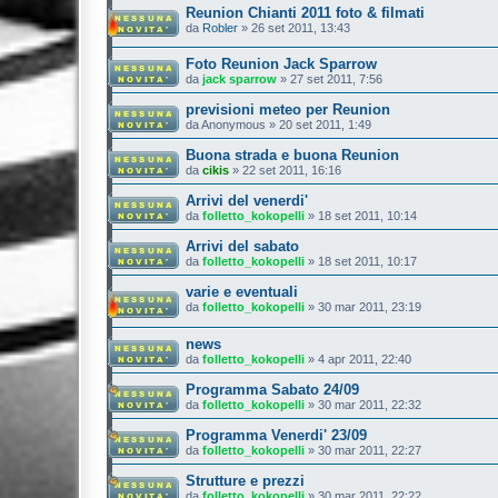
Reunion Chianti 2011 foto & filmati
da
Robler
»
26 set 2011, 13:43
Foto Reunion Jack Sparrow
da
jack sparrow
»
27 set 2011, 7:56
previsioni meteo per Reunion
da
Anonymous
»
20 set 2011, 1:49
Buona strada e buona Reunion
da
cikis
»
22 set 2011, 16:16
Arrivi del venerdi'
da
folletto_kokopelli
»
18 set 2011, 10:14
Arrivi del sabato
da
folletto_kokopelli
»
18 set 2011, 10:17
varie e eventuali
da
folletto_kokopelli
»
30 mar 2011, 23:19
news
da
folletto_kokopelli
»
4 apr 2011, 22:40
Programma Sabato 24/09
da
folletto_kokopelli
»
30 mar 2011, 22:32
Programma Venerdi' 23/09
da
folletto_kokopelli
»
30 mar 2011, 22:27
Strutture e prezzi
da
folletto_kokopelli
»
30 mar 2011, 22:22