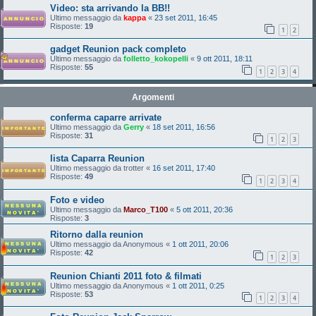
Video: sta arrivando la BB!!
Ultimo messaggio da
kappa
«
23 set 2011, 16:45
Risposte:
19
1
2
gadget Reunion pack completo
Ultimo messaggio da
folletto_kokopelli
«
9 ott 2011, 18:11
Risposte:
55
1
2
3
4
Argomenti
conferma caparre arrivate
Ultimo messaggio da
Gerry
«
18 set 2011, 16:56
Risposte:
31
1
2
3
lista Caparra Reunion
Ultimo messaggio da
trotter
«
16 set 2011, 17:40
Risposte:
49
1
2
3
4
Foto e video
Ultimo messaggio da
Marco_T100
«
5 ott 2011, 20:36
Risposte:
3
Ritorno dalla reunion
Ultimo messaggio da
Anonymous
«
1 ott 2011, 20:06
Risposte:
42
1
2
3
Reunion Chianti 2011 foto & filmati
Ultimo messaggio da
Anonymous
«
1 ott 2011, 0:25
Risposte:
53
1
2
3
4