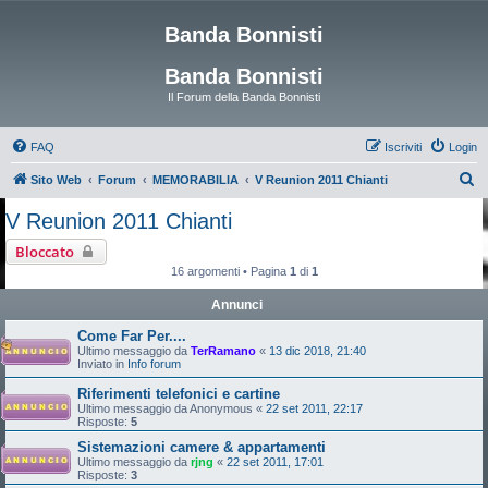
Banda Bonnisti
Banda Bonnisti
Il Forum della Banda Bonnisti
FAQ
Iscriviti
Login
C
Sito Web
Forum
MEMORABILIA
V Reunion 2011 Chianti
e
V Reunion 2011 Chianti
r
Bloccato
c
16 argomenti • Pagina
1
di
1
a
Annunci
Come Far Per....
Ultimo messaggio da
TerRamano
«
13 dic 2018, 21:40
Inviato in
Info forum
Riferimenti telefonici e cartine
Ultimo messaggio da
Anonymous
«
22 set 2011, 22:17
Risposte:
5
Sistemazioni camere & appartamenti
Ultimo messaggio da
rjng
«
22 set 2011, 17:01
Risposte:
3