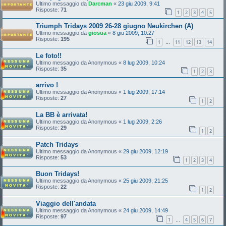
Ultimo messaggio da
Darcman
«
23 giu 2009, 9:41
Risposte:
71
1
2
3
4
5
Triumph Tridays 2009 26-28 giugno Neukirchen (A)
Ultimo messaggio da
giosua
«
8 giu 2009, 10:27
Risposte:
195
1
11
12
13
14
…
Le foto!!
Ultimo messaggio da
Anonymous
«
8 lug 2009, 10:24
Risposte:
35
1
2
3
arrivo !
Ultimo messaggio da
Anonymous
«
1 lug 2009, 17:14
Risposte:
27
1
2
La BB è arrivata!
Ultimo messaggio da
Anonymous
«
1 lug 2009, 2:26
Risposte:
29
1
2
Patch Tridays
Ultimo messaggio da
Anonymous
«
29 giu 2009, 12:19
Risposte:
53
1
2
3
4
Buon Tridays!
Ultimo messaggio da
Anonymous
«
25 giu 2009, 21:25
Risposte:
22
1
2
Viaggio dell'andata
Ultimo messaggio da
Anonymous
«
24 giu 2009, 14:49
Risposte:
97
1
4
5
6
7
…