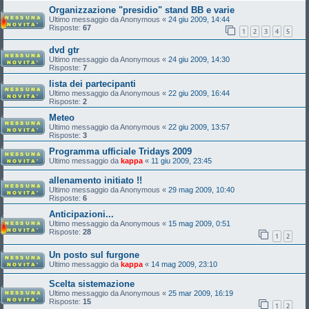
Organizzazione "presidio" stand BB e varie
Ultimo messaggio da
Anonymous
«
24 giu 2009, 14:44
Risposte:
67
1
2
3
4
5
dvd gtr
Ultimo messaggio da
Anonymous
«
24 giu 2009, 14:30
Risposte:
7
lista dei partecipanti
Ultimo messaggio da
Anonymous
«
22 giu 2009, 16:44
Risposte:
2
Meteo
Ultimo messaggio da
Anonymous
«
22 giu 2009, 13:57
Risposte:
3
Programma ufficiale Tridays 2009
Ultimo messaggio da
kappa
«
11 giu 2009, 23:45
allenamento initiato !!
Ultimo messaggio da
Anonymous
«
29 mag 2009, 10:40
Risposte:
6
Anticipazioni...
Ultimo messaggio da
Anonymous
«
15 mag 2009, 0:51
Risposte:
28
1
2
Un posto sul furgone
Ultimo messaggio da
kappa
«
14 mag 2009, 23:10
Scelta sistemazione
Ultimo messaggio da
Anonymous
«
25 mar 2009, 16:19
Risposte:
15
1
2