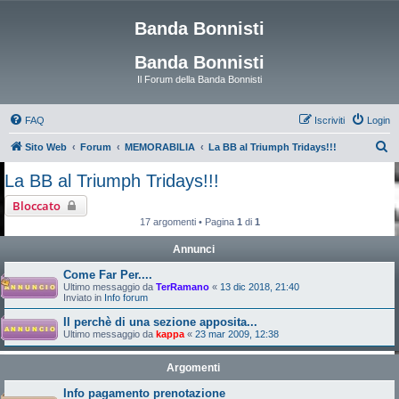
Banda Bonnisti
Banda Bonnisti
Il Forum della Banda Bonnisti
FAQ
Iscriviti
Login
C
Sito Web
Forum
MEMORABILIA
La BB al Triumph Tridays!!!
e
La BB al Triumph Tridays!!!
r
Bloccato
c
17 argomenti • Pagina
1
di
1
a
Annunci
Come Far Per....
Ultimo messaggio da
TerRamano
«
13 dic 2018, 21:40
Inviato in
Info forum
Il perchè di una sezione apposita...
Ultimo messaggio da
kappa
«
23 mar 2009, 12:38
Argomenti
Info pagamento prenotazione