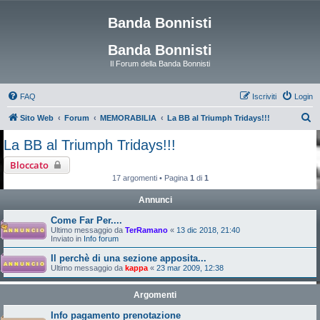
Banda Bonnisti
Banda Bonnisti
Il Forum della Banda Bonnisti
FAQ
Iscriviti
Login
C
Sito Web
Forum
MEMORABILIA
La BB al Triumph Tridays!!!
e
La BB al Triumph Tridays!!!
r
Bloccato
c
17 argomenti • Pagina
1
di
1
a
Annunci
Come Far Per....
Ultimo messaggio da
TerRamano
«
13 dic 2018, 21:40
Inviato in
Info forum
Il perchè di una sezione apposita...
Ultimo messaggio da
kappa
«
23 mar 2009, 12:38
Argomenti
Info pagamento prenotazione