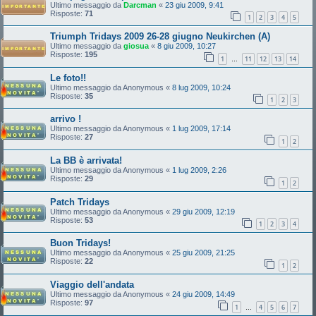
Ultimo messaggio da
Darcman
«
23 giu 2009, 9:41
Risposte:
71
1
2
3
4
5
Triumph Tridays 2009 26-28 giugno Neukirchen (A)
Ultimo messaggio da
giosua
«
8 giu 2009, 10:27
Risposte:
195
1
11
12
13
14
…
Le foto!!
Ultimo messaggio da
Anonymous
«
8 lug 2009, 10:24
Risposte:
35
1
2
3
arrivo !
Ultimo messaggio da
Anonymous
«
1 lug 2009, 17:14
Risposte:
27
1
2
La BB è arrivata!
Ultimo messaggio da
Anonymous
«
1 lug 2009, 2:26
Risposte:
29
1
2
Patch Tridays
Ultimo messaggio da
Anonymous
«
29 giu 2009, 12:19
Risposte:
53
1
2
3
4
Buon Tridays!
Ultimo messaggio da
Anonymous
«
25 giu 2009, 21:25
Risposte:
22
1
2
Viaggio dell'andata
Ultimo messaggio da
Anonymous
«
24 giu 2009, 14:49
Risposte:
97
1
4
5
6
7
…