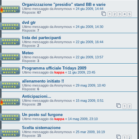
Organizzazione "presidio" stand BB e varie
Ultimo messaggio da
Anonymous
«
24 giu 2009, 14:44
Risposte:
67
1
2
3
4
5
dvd gtr
Ultimo messaggio da
Anonymous
«
24 giu 2009, 14:30
Risposte:
7
lista dei partecipanti
Ultimo messaggio da
Anonymous
«
22 giu 2009, 16:44
Risposte:
2
Meteo
Ultimo messaggio da
Anonymous
«
22 giu 2009, 13:57
Risposte:
3
Programma ufficiale Tridays 2009
Ultimo messaggio da
kappa
«
11 giu 2009, 23:45
allenamento initiato !!
Ultimo messaggio da
Anonymous
«
29 mag 2009, 10:40
Risposte:
6
Anticipazioni...
Ultimo messaggio da
Anonymous
«
15 mag 2009, 0:51
Risposte:
28
1
2
Un posto sul furgone
Ultimo messaggio da
kappa
«
14 mag 2009, 23:10
Scelta sistemazione
Ultimo messaggio da
Anonymous
«
25 mar 2009, 16:19
Risposte:
15
1
2