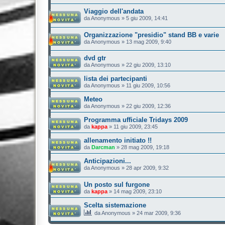
Viaggio dell'andata
da
Anonymous
»
5 giu 2009, 14:41
Organizzazione "presidio" stand BB e varie
da
Anonymous
»
13 mag 2009, 9:40
dvd gtr
da
Anonymous
»
22 giu 2009, 13:10
lista dei partecipanti
da
Anonymous
»
11 giu 2009, 10:56
Meteo
da
Anonymous
»
22 giu 2009, 12:36
Programma ufficiale Tridays 2009
da
kappa
»
11 giu 2009, 23:45
allenamento initiato !!
da
Darcman
»
28 mag 2009, 19:18
Anticipazioni...
da
Anonymous
»
28 apr 2009, 9:32
Un posto sul furgone
da
kappa
»
14 mag 2009, 23:10
Scelta sistemazione
da
Anonymous
»
24 mar 2009, 9:36