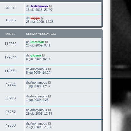
da
TerRamano
348343
13 dic 2018, 21:40
da
kappa
18316
23 mar 2009, 12:38
VISITE
ULTIMO MESSAGGIO
da
Darcman
112353
23 giu 2009, 9:41
da
giosua
179344
8 giu 2009, 10:27
da
Anonymous
118560
8 lug 2009, 10:24
da
Anonymous
49821
1 lug 2009, 17:14
da
Anonymous
53913
1 lug 2009, 2:26
da
Anonymous
85762
29 giu 2009, 12:19
da
Anonymous
49360
25 giu 2009, 21:25