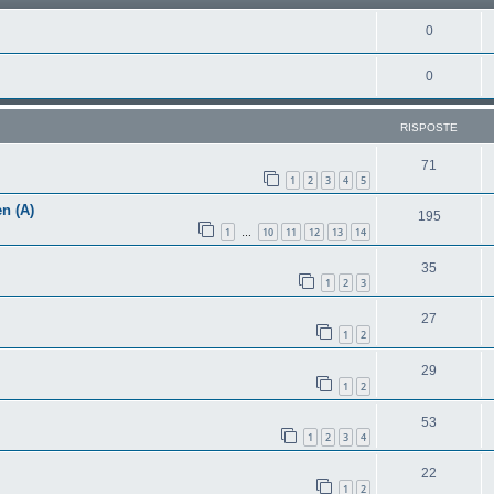
0
0
RISPOSTE
71
1
2
3
4
5
n (A)
195
1
10
11
12
13
14
…
35
1
2
3
27
1
2
29
1
2
53
1
2
3
4
22
1
2