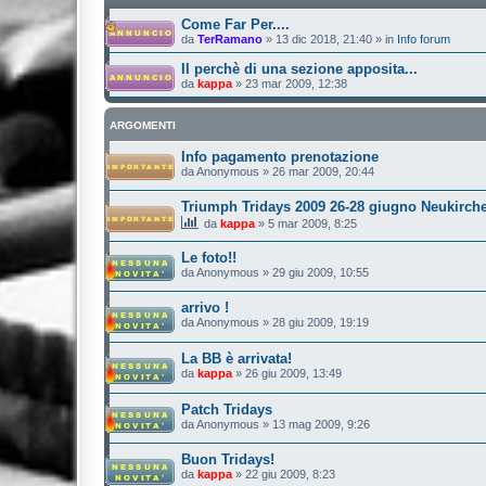
Come Far Per....
da
TerRamano
»
13 dic 2018, 21:40
» in
Info forum
Il perchè di una sezione apposita...
da
kappa
»
23 mar 2009, 12:38
ARGOMENTI
Info pagamento prenotazione
da
Anonymous
»
26 mar 2009, 20:44
Triumph Tridays 2009 26-28 giugno Neukirche
da
kappa
»
5 mar 2009, 8:25
Le foto!!
da
Anonymous
»
29 giu 2009, 10:55
arrivo !
da
Anonymous
»
28 giu 2009, 19:19
La BB è arrivata!
da
kappa
»
26 giu 2009, 13:49
Patch Tridays
da
Anonymous
»
13 mag 2009, 9:26
Buon Tridays!
da
kappa
»
22 giu 2009, 8:23