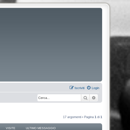
Iscriviti
Login
Cerca
Ricerca avanzata
17 argomenti • Pagina
1
di
1
VISITE
ULTIMO MESSAGGIO