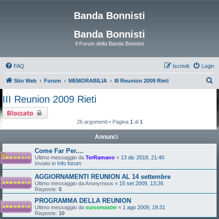
Banda Bonnisti
Banda Bonnisti
Il Forum della Banda Bonnisti
FAQ
Iscriviti
Login
C
Sito Web
Forum
MEMORABILIA
III Reunion 2009 Rieti
e
III Reunion 2009 Rieti
r
Bloccato
c
26 argomenti • Pagina
1
di
1
a
Annunci
Come Far Per....
Ultimo messaggio da
TerRamano
«
13 dic 2018, 21:40
Inviato in
Info forum
AGGIORNAMENTI REUNION AL 14 settembre
Ultimo messaggio da
Anonymous
«
15 set 2009, 13:26
Risposte:
5
PROGRAMMA DELLA REUNION
Ultimo messaggio da
suissmaster
«
1 ago 2009, 19:31
Risposte:
10