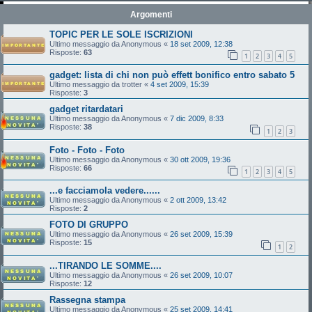
Argomenti
TOPIC PER LE SOLE ISCRIZIONI
Ultimo messaggio da
Anonymous
«
18 set 2009, 12:38
Risposte:
63
1
2
3
4
5
gadget: lista di chi non può effett bonifico entro sabato 5
Ultimo messaggio da
trotter
«
4 set 2009, 15:39
Risposte:
3
gadget ritardatari
Ultimo messaggio da
Anonymous
«
7 dic 2009, 8:33
Risposte:
38
1
2
3
Foto - Foto - Foto
Ultimo messaggio da
Anonymous
«
30 ott 2009, 19:36
Risposte:
66
1
2
3
4
5
...e facciamola vedere......
Ultimo messaggio da
Anonymous
«
2 ott 2009, 13:42
Risposte:
2
FOTO DI GRUPPO
Ultimo messaggio da
Anonymous
«
26 set 2009, 15:39
Risposte:
15
1
2
...TIRANDO LE SOMME....
Ultimo messaggio da
Anonymous
«
26 set 2009, 10:07
Risposte:
12
Rassegna stampa
Ultimo messaggio da
Anonymous
«
25 set 2009, 14:41