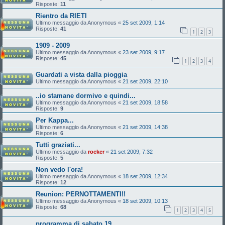
Risposte:
11
Rientro da RIETI
Ultimo messaggio da
Anonymous
«
25 set 2009, 1:14
Risposte:
41
1
2
3
1909 - 2009
Ultimo messaggio da
Anonymous
«
23 set 2009, 9:17
Risposte:
45
1
2
3
4
Guardati a vista dalla pioggia
Ultimo messaggio da
Anonymous
«
21 set 2009, 22:10
..io stamane dormivo e quindi...
Ultimo messaggio da
Anonymous
«
21 set 2009, 18:58
Risposte:
9
Per Kappa...
Ultimo messaggio da
Anonymous
«
21 set 2009, 14:38
Risposte:
6
Tutti graziati...
Ultimo messaggio da
rocker
«
21 set 2009, 7:32
Risposte:
5
Non vedo l'ora!
Ultimo messaggio da
Anonymous
«
18 set 2009, 12:34
Risposte:
12
Reunion: PERNOTTAMENTI!!
Ultimo messaggio da
Anonymous
«
18 set 2009, 10:13
Risposte:
68
1
2
3
4
5
programma di sabato 19