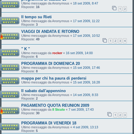
Ultimo messaggio da
Anonymous
«
18 set 2009, 8:47
Risposte:
16
1
2
Il tempo su Rieti
Ultimo messaggio da
Anonymous
«
17 set 2009, 11:22
Risposte:
3
VIAGGI DI ANDATA E RITORNO
Ultimo messaggio da
Anonymous
«
17 set 2009, 10:52
Risposte:
49
1
2
3
4
" K "
Ultimo messaggio da
rocker
«
16 set 2009, 14:00
Risposte:
6
PROGRAMMA DI DOMENICA 20
Ultimo messaggio da
Anonymous
«
15 set 2009, 17:46
Risposte:
8
mappa per chi ha paura di perdersi
Ultimo messaggio da
Anonymous
«
15 set 2009, 16:28
Il sabato dall'appennino
Ultimo messaggio da
Anonymous
«
14 set 2009, 8:33
Risposte:
2
PAGAMENTO QUOTA REUNION 2009
Ultimo messaggio da
Il Siculo
«
7 set 2009, 17:43
Risposte:
30
1
2
3
PROGRAMMA DI VENERDI 18
Ultimo messaggio da
Anonymous
«
4 set 2009, 13:13
Risposte:
5