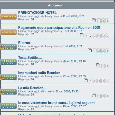
Argomenti
PRENOTAZIONE HOTEL
Ultimo messaggio da
Anonymous
«
11 set 2008, 8:32
Risposte:
30
1
2
3
Pagamento quota partecipazione alla Reunion 2008
Ultimo messaggio da
Anonymous
«
8 set 2008, 13:18
Risposte:
82
1
2
3
4
5
6
Ritorno
Ultimo messaggio da
Anonymous
«
3 ott 2008, 9:33
Risposte:
47
1
2
3
4
Testa Sottile....
Ultimo messaggio da
Anonymous
«
26 set 2008, 13:46
Risposte:
18
1
2
Impressioni sulla Reunion
Ultimo messaggio da
Anonymous
«
22 set 2008, 22:59
Risposte:
66
1
2
3
4
5
La mia Reunion....
Ultimo messaggio da
trotter
«
21 set 2008, 13:22
Risposte:
38
1
2
3
le cose veramente brutte sono.. i giorni seguenti
Ultimo messaggio da
Anonymous
«
19 set 2008, 17:37
Risposte:
12