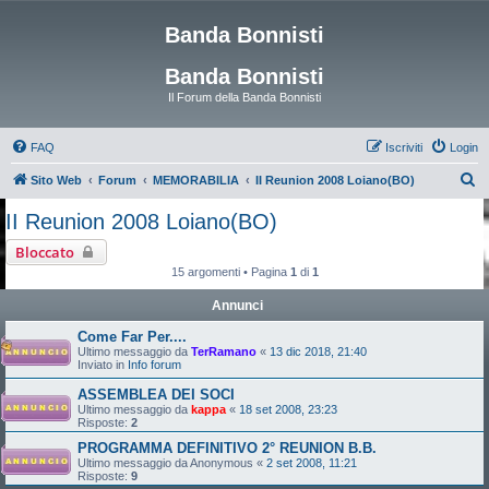
Banda Bonnisti
Banda Bonnisti
Il Forum della Banda Bonnisti
FAQ
Iscriviti
Login
C
Sito Web
Forum
MEMORABILIA
II Reunion 2008 Loiano(BO)
e
II Reunion 2008 Loiano(BO)
r
Bloccato
c
15 argomenti • Pagina
1
di
1
a
Annunci
Come Far Per....
Ultimo messaggio da
TerRamano
«
13 dic 2018, 21:40
Inviato in
Info forum
ASSEMBLEA DEI SOCI
Ultimo messaggio da
kappa
«
18 set 2008, 23:23
Risposte:
2
PROGRAMMA DEFINITIVO 2° REUNION B.B.
Ultimo messaggio da
Anonymous
«
2 set 2008, 11:21
Risposte:
9