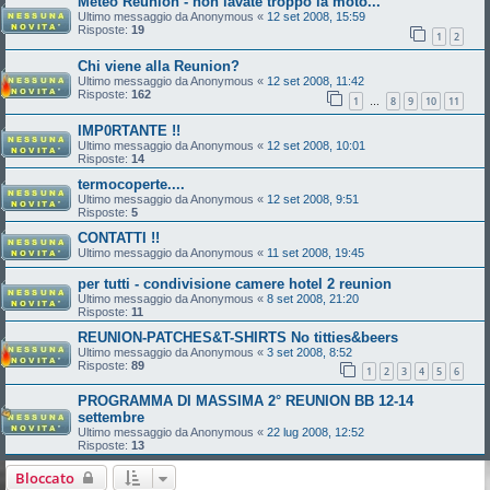
Meteo Reunion - non lavate troppo la moto...
Ultimo messaggio da
Anonymous
«
12 set 2008, 15:59
Risposte:
19
1
2
Chi viene alla Reunion?
Ultimo messaggio da
Anonymous
«
12 set 2008, 11:42
Risposte:
162
1
8
9
10
11
…
IMP0RTANTE !!
Ultimo messaggio da
Anonymous
«
12 set 2008, 10:01
Risposte:
14
termocoperte....
Ultimo messaggio da
Anonymous
«
12 set 2008, 9:51
Risposte:
5
CONTATTI !!
Ultimo messaggio da
Anonymous
«
11 set 2008, 19:45
per tutti - condivisione camere hotel 2 reunion
Ultimo messaggio da
Anonymous
«
8 set 2008, 21:20
Risposte:
11
REUNION-PATCHES&T-SHIRTS No titties&beers
Ultimo messaggio da
Anonymous
«
3 set 2008, 8:52
Risposte:
89
1
2
3
4
5
6
PROGRAMMA DI MASSIMA 2° REUNION BB 12-14
settembre
Ultimo messaggio da
Anonymous
«
22 lug 2008, 12:52
Risposte:
13
Bloccato