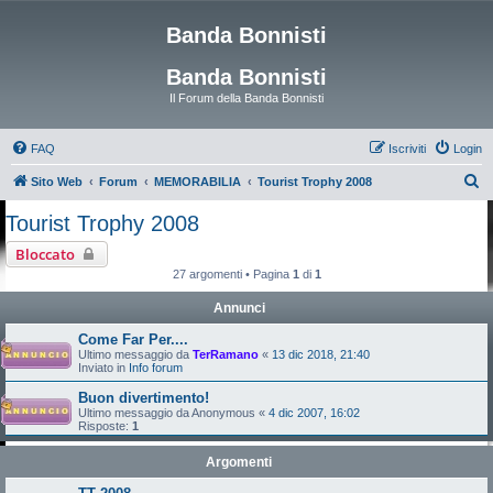
Banda Bonnisti
Banda Bonnisti
Il Forum della Banda Bonnisti
FAQ
Iscriviti
Login
C
Sito Web
Forum
MEMORABILIA
Tourist Trophy 2008
e
Tourist Trophy 2008
r
Bloccato
c
27 argomenti • Pagina
1
di
1
a
Annunci
Come Far Per....
Ultimo messaggio da
TerRamano
«
13 dic 2018, 21:40
Inviato in
Info forum
Buon divertimento!
Ultimo messaggio da
Anonymous
«
4 dic 2007, 16:02
Risposte:
1
Argomenti