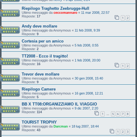
Riepilogo Traghetto Zeebrugge-Hull
Ultimo messaggio da
ceccomannaro
«
11 mar 2008, 22:57
Risposte:
17
1
2
Andy deve mollare
Ultimo messaggio da
Anonymous
«
11 feb 2008, 9:39
Risposte:
9
Cortesia per un amico
Ultimo messaggio da
Anonymous
«
5 feb 2008, 0:55
Risposte:
2
TT2008 - Ecco il tragitto!
Ultimo messaggio da
Anonymous
«
1 feb 2008, 20:00
Risposte:
16
1
2
Trevor deve mollare
Ultimo messaggio da
Anonymous
«
30 gen 2008, 15:40
Risposte:
9
Riepilogo Camere
Ultimo messaggio da
Anonymous
«
16 gen 2008, 12:21
Risposte:
5
BB X TT08:ORGANIZZIAMO IL VIAGGIO
Ultimo messaggio da
Anonymous
«
9 dic 2007, 2:20
Risposte:
114
1
5
6
7
8
…
TOURIST TROPHY
Ultimo messaggio da
Darcman
«
18 lug 2007, 18:44
Risposte:
43
1
2
3