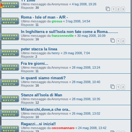
TT 2008
Ultimo messaggio da
Anonymous
«
4 lug 2008, 19:26
Risposte:
30
1
2
3
Roma - Isle of man - A/R -
Ultimo messaggio da
giosua
«
3 lug 2008, 14:54
Risposte:
11
In Inghilterra e sull'Isola non fate come a Roma.........
Ultimo messaggio da
franzonneville
«
30 mag 2008, 16:09
Risposte:
16
1
2
peter stacca la linea
Ultimo messaggio da
henry
«
29 mag 2008, 7:04
Risposte:
2
Fra tre giorni...
Ultimo messaggio da
Anonymous
«
28 mag 2008, 13:24
Risposte:
11
in quanti siamo rimasti?
Ultimo messaggio da
Anonymous
«
28 mag 2008, 10:40
Risposte:
16
1
2
Stanze all'Isola di Man
Ultimo messaggio da
Anonymous
«
28 mag 2008, 10:35
Risposte:
12
Milano:chi,dove,a che ora..
Ultimo messaggio da
Anonymous
«
26 mag 2008, 13:02
Risposte:
10
Ragazzi...si inizia!!
Ultimo messaggio da
ceccomannaro
«
24 mag 2008, 13:42
Risposte:
19