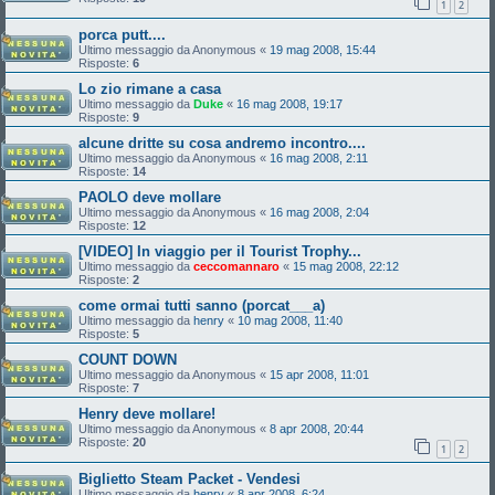
1
2
porca putt....
Ultimo messaggio da
Anonymous
«
19 mag 2008, 15:44
Risposte:
6
Lo zio rimane a casa
Ultimo messaggio da
Duke
«
16 mag 2008, 19:17
Risposte:
9
alcune dritte su cosa andremo incontro....
Ultimo messaggio da
Anonymous
«
16 mag 2008, 2:11
Risposte:
14
PAOLO deve mollare
Ultimo messaggio da
Anonymous
«
16 mag 2008, 2:04
Risposte:
12
[VIDEO] In viaggio per il Tourist Trophy...
Ultimo messaggio da
ceccomannaro
«
15 mag 2008, 22:12
Risposte:
2
come ormai tutti sanno (porcat___a)
Ultimo messaggio da
henry
«
10 mag 2008, 11:40
Risposte:
5
COUNT DOWN
Ultimo messaggio da
Anonymous
«
15 apr 2008, 11:01
Risposte:
7
Henry deve mollare!
Ultimo messaggio da
Anonymous
«
8 apr 2008, 20:44
Risposte:
20
1
2
Biglietto Steam Packet - Vendesi
Ultimo messaggio da
henry
«
8 apr 2008, 6:24