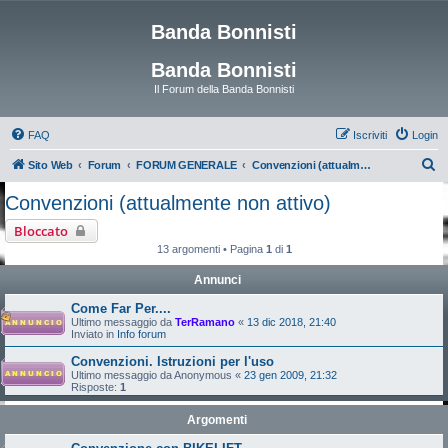
Banda Bonnisti
Banda Bonnisti
Il Forum della Banda Bonnisti
FAQ
Iscriviti
Login
C
Sito Web
Forum
FORUM GENERALE
Convenzioni (attualmente non attivo)
e
Convenzioni (attualmente non attivo)
r
Bloccato
c
13 argomenti • Pagina
1
di
1
a
Annunci
Come Far Per....
Ultimo messaggio da
TerRamano
«
13 dic 2018, 21:40
Inviato in
Info forum
Convenzioni. Istruzioni per l'uso
Ultimo messaggio da
Anonymous
«
23 gen 2009, 21:32
Risposte:
1
Argomenti