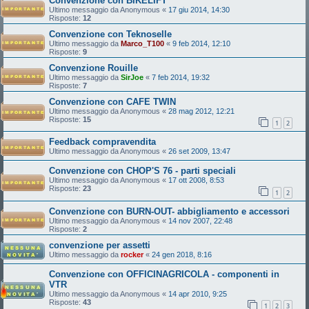
Convenzione con BIKELIFT
Ultimo messaggio da
Anonymous
«
17 giu 2014, 14:30
Risposte:
12
Convenzione con Teknoselle
Ultimo messaggio da
Marco_T100
«
9 feb 2014, 12:10
Risposte:
9
Convenzione Rouille
Ultimo messaggio da
SirJoe
«
7 feb 2014, 19:32
Risposte:
7
Convenzione con CAFE TWIN
Ultimo messaggio da
Anonymous
«
28 mag 2012, 12:21
Risposte:
15
1
2
Feedback compravendita
Ultimo messaggio da
Anonymous
«
26 set 2009, 13:47
Convenzione con CHOP'S 76 - parti speciali
Ultimo messaggio da
Anonymous
«
17 ott 2008, 8:53
Risposte:
23
1
2
Convenzione con BURN-OUT- abbigliamento e accessori
Ultimo messaggio da
Anonymous
«
14 nov 2007, 22:48
Risposte:
2
convenzione per assetti
Ultimo messaggio da
rocker
«
24 gen 2018, 8:16
Convenzione con OFFICINAGRICOLA - componenti in
VTR
Ultimo messaggio da
Anonymous
«
14 apr 2010, 9:25
Risposte:
43
1
2
3