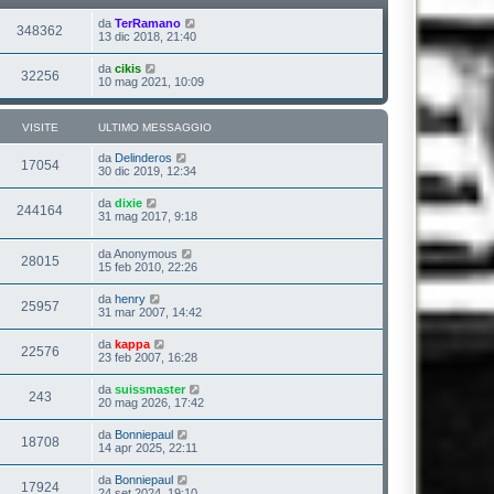
da
TerRamano
348362
13 dic 2018, 21:40
da
cikis
32256
10 mag 2021, 10:09
VISITE
ULTIMO MESSAGGIO
da
Delinderos
17054
30 dic 2019, 12:34
da
dixie
244164
31 mag 2017, 9:18
da
Anonymous
28015
15 feb 2010, 22:26
da
henry
25957
31 mar 2007, 14:42
da
kappa
22576
23 feb 2007, 16:28
da
suissmaster
243
20 mag 2026, 17:42
da
Bonniepaul
18708
14 apr 2025, 22:11
da
Bonniepaul
17924
24 set 2024, 19:10