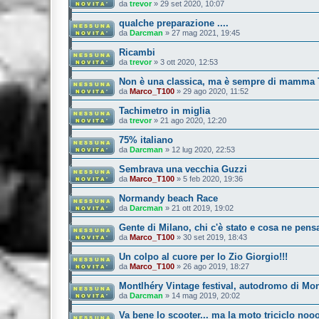
da
trevor
»
29 set 2020, 10:07
qualche preparazione ....
da
Darcman
»
27 mag 2021, 19:45
Ricambi
da
trevor
»
3 ott 2020, 12:53
Non è una classica, ma è sempre di mamma 
da
Marco_T100
»
29 ago 2020, 11:52
Tachimetro in miglia
da
trevor
»
21 ago 2020, 12:20
75% italiano
da
Darcman
»
12 lug 2020, 22:53
Sembrava una vecchia Guzzi
da
Marco_T100
»
5 feb 2020, 19:36
Normandy beach Race
da
Darcman
»
21 ott 2019, 19:02
Gente di Milano, chi c'è stato e cosa ne pens
da
Marco_T100
»
30 set 2019, 18:43
Un colpo al cuore per lo Zio Giorgio!!!
da
Marco_T100
»
26 ago 2019, 18:27
Montlhéry Vintage festival, autodromo di Mon
da
Darcman
»
14 mag 2019, 20:02
Va bene lo scooter... ma la moto triciclo nooo