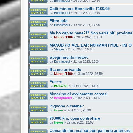
da
Bonniepaul
»
24 set 2024, 19:10
Getti minimo Bonneville T100/05
da
Bonniepaul
»
24 set 2024, 19:10
Filtro aria
da
Bonniepaul
»
13 dic 2023, 14:58
Ma ho capito bene?!? Non verrà più prodotta
da
Marco_T100
»
20 ott 2023, 18:31
MANUBRIO ACE BAR NORMAN HYDE - INFO
da
Stinger
»
11 ott 2023, 10:18
Spegnimento motore
da
Bonniepaul
»
21 lug 2023, 15:24
Stanno arrivando
da
Marco_T100
»
13 giu 2022, 16:59
Frecce
da
EOLO 0+
»
24 mar 2022, 18:09
Motorino di avviamento cercasi
da
henrybarrel
»
3 dic 2021, 14:06
Pignone o catena?
da
trevor
»
3 ott 2021, 20:30
70.000 km, cosa controllare
da
trevor
»
29 set 2021, 12:07
Comandi minimal su pompa freno anteriore