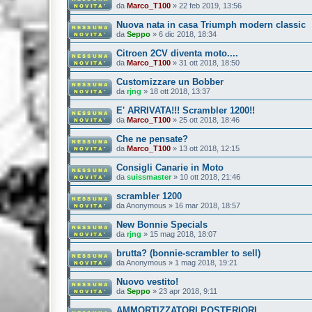
da
Marco_T100
»
22 feb 2019, 13:56
Nuova nata in casa Triumph modern classic
da
Seppo
»
6 dic 2018, 18:34
Citroen 2CV diventa moto....
da
Marco_T100
»
31 ott 2018, 18:50
Customizzare un Bobber
da
rjng
»
18 ott 2018, 13:37
E' ARRIVATA!!! Scrambler 1200!!
da
Marco_T100
»
25 ott 2018, 18:46
Che ne pensate?
da
Marco_T100
»
13 ott 2018, 12:15
Consigli Canarie in Moto
da
suissmaster
»
10 ott 2018, 21:46
scrambler 1200
da
Anonymous
»
16 mar 2018, 18:57
New Bonnie Specials
da
rjng
»
15 mag 2018, 18:07
brutta? (bonnie-scrambler to sell)
da
Anonymous
»
1 mag 2018, 19:21
Nuovo vestito!
da
Seppo
»
23 apr 2018, 9:11
AMMORTIZZATORI POSTERIORI