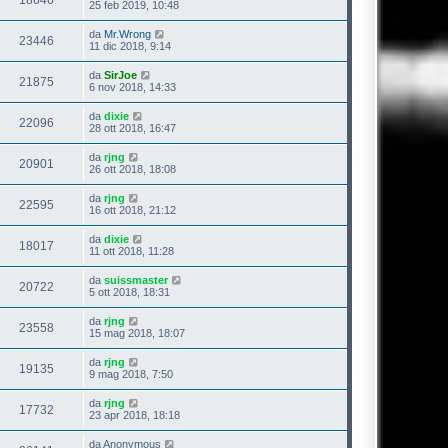
18646
25 feb 2019, 10:48
da
Mr.Wrong
23446
11 dic 2018, 9:14
da
SirJoe
21875
6 nov 2018, 14:33
da
dixie
22096
28 ott 2018, 16:47
da
rjng
20901
26 ott 2018, 18:08
da
rjng
22595
16 ott 2018, 21:12
da
dixie
18017
11 ott 2018, 11:28
da
suissmaster
20722
5 ott 2018, 18:31
da
rjng
23558
15 mag 2018, 18:07
da
rjng
19135
9 mag 2018, 7:50
da
rjng
17732
23 apr 2018, 18:18
da
Anonymous