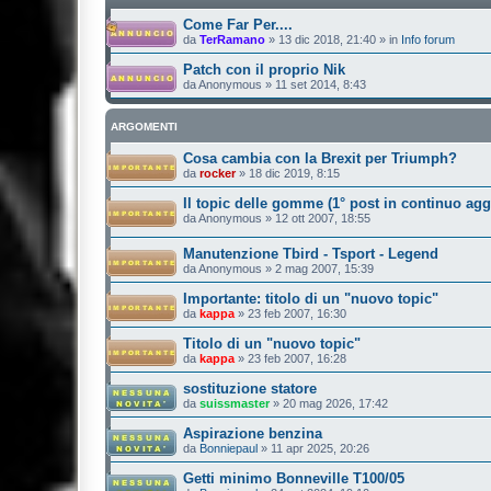
Come Far Per....
da
TerRamano
»
13 dic 2018, 21:40
» in
Info forum
Patch con il proprio Nik
da
Anonymous
»
11 set 2014, 8:43
ARGOMENTI
Cosa cambia con la Brexit per Triumph?
da
rocker
»
18 dic 2019, 8:15
Il topic delle gomme (1° post in continuo ag
da
Anonymous
»
12 ott 2007, 18:55
Manutenzione Tbird - Tsport - Legend
da
Anonymous
»
2 mag 2007, 15:39
Importante: titolo di un "nuovo topic"
da
kappa
»
23 feb 2007, 16:30
Titolo di un "nuovo topic"
da
kappa
»
23 feb 2007, 16:28
sostituzione statore
da
suissmaster
»
20 mag 2026, 17:42
Aspirazione benzina
da
Bonniepaul
»
11 apr 2025, 20:26
Getti minimo Bonneville T100/05