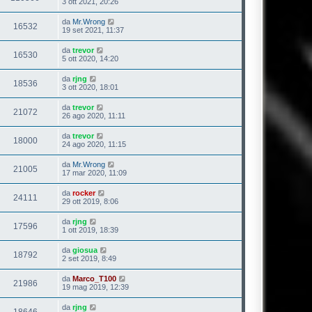
3 ott 2021, 20:26
da
Mr.Wrong
16532
19 set 2021, 11:37
da
trevor
16530
5 ott 2020, 14:20
da
rjng
18536
3 ott 2020, 18:01
da
trevor
21072
26 ago 2020, 11:11
da
trevor
18000
24 ago 2020, 11:15
da
Mr.Wrong
21005
17 mar 2020, 11:09
da
rocker
24111
29 ott 2019, 8:06
da
rjng
17596
1 ott 2019, 18:39
da
giosua
18792
2 set 2019, 8:49
da
Marco_T100
21986
19 mag 2019, 12:39
da
rjng