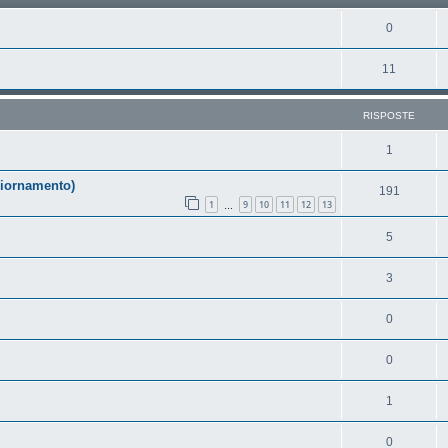
0
11
RISPOSTE
1
giornamento)
191
1
9
10
11
12
13
…
5
3
0
0
1
0