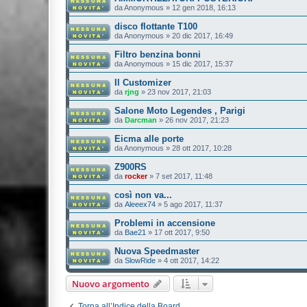
da
Anonymous
»
12 gen 2018, 16:13
disco flottante T100
da
Anonymous
»
20 dic 2017, 16:49
Filtro benzina bonni
da
Anonymous
»
15 dic 2017, 15:37
Il Customizer
da
rjng
»
23 nov 2017, 21:03
Salone Moto Legendes , Parigi
da
Darcman
»
26 nov 2017, 21:23
Eicma alle porte
da
Anonymous
»
28 ott 2017, 10:28
Z900RS
da
rocker
»
7 set 2017, 11:48
così non va...
da
Aleeex74
»
5 ago 2017, 11:37
Problemi in accensione
da
Bae21
»
17 ott 2017, 9:50
Nuova Speedmaster
da
SlowRide
»
4 ott 2017, 14:22
Nuovo argomento
Torna all’Indice della Board