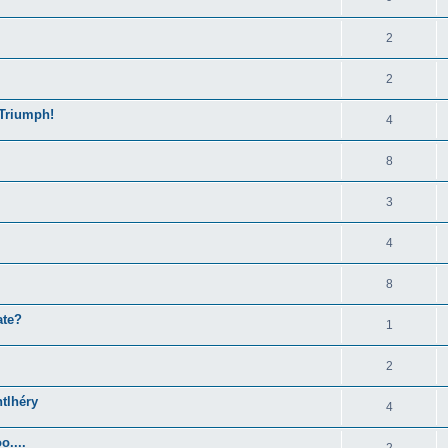
2
2
Triumph!
4
8
3
4
8
ate?
1
2
tlhéry
4
o....