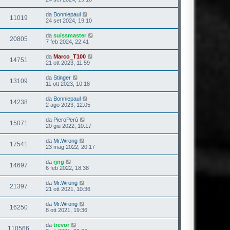
da
Bonniepaul
11019
24 set 2024, 19:10
da
suissmaster
20805
7 feb 2024, 22:41
da
Marco_T100
14751
21 ott 2023, 11:59
da
Stinger
13109
11 ott 2023, 10:18
da
Bonniepaul
14238
2 ago 2023, 12:05
da
PieroPerù
15071
20 giu 2022, 10:17
da
Mr.Wrong
17541
23 mag 2022, 20:17
da
rjng
14697
6 feb 2022, 18:38
da
Mr.Wrong
21397
21 ott 2021, 10:36
da
Mr.Wrong
16250
8 ott 2021, 19:36
da
trevor
110566