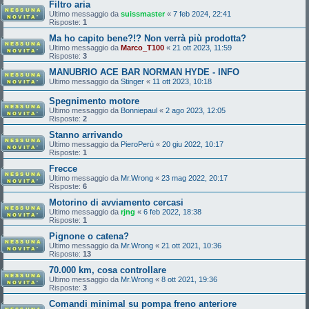
Filtro aria
Ultimo messaggio da
suissmaster
«
7 feb 2024, 22:41
Risposte:
1
Ma ho capito bene?!? Non verrà più prodotta?
Ultimo messaggio da
Marco_T100
«
21 ott 2023, 11:59
Risposte:
3
MANUBRIO ACE BAR NORMAN HYDE - INFO
Ultimo messaggio da
Stinger
«
11 ott 2023, 10:18
Spegnimento motore
Ultimo messaggio da
Bonniepaul
«
2 ago 2023, 12:05
Risposte:
2
Stanno arrivando
Ultimo messaggio da
PieroPerù
«
20 giu 2022, 10:17
Risposte:
1
Frecce
Ultimo messaggio da
Mr.Wrong
«
23 mag 2022, 20:17
Risposte:
6
Motorino di avviamento cercasi
Ultimo messaggio da
rjng
«
6 feb 2022, 18:38
Risposte:
1
Pignone o catena?
Ultimo messaggio da
Mr.Wrong
«
21 ott 2021, 10:36
Risposte:
13
70.000 km, cosa controllare
Ultimo messaggio da
Mr.Wrong
«
8 ott 2021, 19:36
Risposte:
3
Comandi minimal su pompa freno anteriore