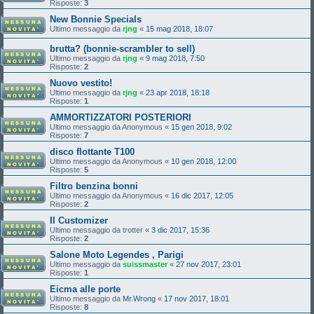
Risposte:
3
New Bonnie Specials
Ultimo messaggio da
rjng
«
15 mag 2018, 18:07
brutta? (bonnie-scrambler to sell)
Ultimo messaggio da
rjng
«
9 mag 2018, 7:50
Risposte:
2
Nuovo vestito!
Ultimo messaggio da
rjng
«
23 apr 2018, 18:18
Risposte:
1
AMMORTIZZATORI POSTERIORI
Ultimo messaggio da
Anonymous
«
15 gen 2018, 9:02
Risposte:
7
disco flottante T100
Ultimo messaggio da
Anonymous
«
10 gen 2018, 12:00
Risposte:
5
Filtro benzina bonni
Ultimo messaggio da
Anonymous
«
16 dic 2017, 12:05
Risposte:
2
Il Customizer
Ultimo messaggio da
trotter
«
3 dic 2017, 15:36
Risposte:
2
Salone Moto Legendes , Parigi
Ultimo messaggio da
suissmaster
«
27 nov 2017, 23:01
Risposte:
1
Eicma alle porte
Ultimo messaggio da
Mr.Wrong
«
17 nov 2017, 18:01
Risposte:
8