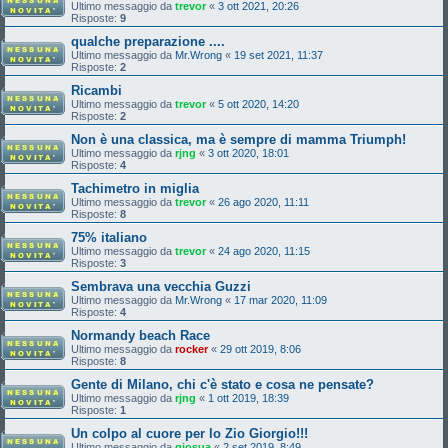
Ultimo messaggio da
trevor
«
3 ott 2021, 20:26
Risposte:
9
qualche preparazione ....
Ultimo messaggio da
Mr.Wrong
«
19 set 2021, 11:37
Risposte:
2
Ricambi
Ultimo messaggio da
trevor
«
5 ott 2020, 14:20
Risposte:
2
Non è una classica, ma è sempre di mamma Triumph!
Ultimo messaggio da
rjng
«
3 ott 2020, 18:01
Risposte:
4
Tachimetro in miglia
Ultimo messaggio da
trevor
«
26 ago 2020, 11:11
Risposte:
8
75% italiano
Ultimo messaggio da
trevor
«
24 ago 2020, 11:15
Risposte:
3
Sembrava una vecchia Guzzi
Ultimo messaggio da
Mr.Wrong
«
17 mar 2020, 11:09
Risposte:
4
Normandy beach Race
Ultimo messaggio da
rocker
«
29 ott 2019, 8:06
Risposte:
8
Gente di Milano, chi c'è stato e cosa ne pensate?
Ultimo messaggio da
rjng
«
1 ott 2019, 18:39
Risposte:
1
Un colpo al cuore per lo Zio Giorgio!!!
Ultimo messaggio da
giosua
«
2 set 2019, 8:49