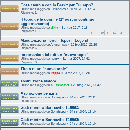
Cosa cambia con la Brexit per Triumph?
Ultimo messaggio da
Delinderos
«
30 dic 2019, 12:34
Risposte:
1
Il topic delle gomme (1° post in continuo
aggiornamento)
Ultimo messaggio da
dixie
«
31 mag 2017, 9:18
Risposte:
191
1
10
11
12
13
…
Manutenzione Tbird - Tsport - Legend
Ultimo messaggio da
Anonymous
«
15 feb 2010, 22:26
Risposte:
5
Importante: titolo di un "nuovo topic"
Ultimo messaggio da
henry
«
31 mar 2007, 14:42
Risposte:
3
Titolo di un "nuovo topic"
Ultimo messaggio da
kappa
«
23 feb 2007, 16:28
sostituzione statore
Ultimo messaggio da
suissmaster
«
20 mag 2026, 17:42
Aspirazione benzina
Ultimo messaggio da
Bonniepaul
«
14 apr 2025, 22:11
Risposte:
1
Getti minimo Bonneville T100/05
Ultimo messaggio da
Bonniepaul
«
24 set 2024, 19:10
Getti minimo Bonneville T100/05
Ultimo messaggio da
Bonniepaul
«
24 set 2024, 19:10