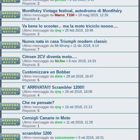
Risposte:
2
Montlhéry Vintage festival, autodromo di Montlhéry
Ultimo messaggio da
Marco_T100
«
19 mag 2019, 12:39
Risposte:
4
Va bene lo scooter... ma la moto triciclo noooo....
Ultimo messaggio da
rjng
«
25 feb 2019, 10:48
Risposte:
2
Nuova nata in casa Triumph modern classic
Ultimo messaggio da
Mr.Wrong
«
11 dic 2018, 9:14
Risposte:
7
Citroen 2CV diventa moto....
Ultimo messaggio da
SirJoe
«
6 nov 2018, 14:33
Risposte:
5
Customizzare un Bobber
Ultimo messaggio da
dixie
«
28 ott 2018, 16:47
Risposte:
5
E' ARRIVATA!!! Scrambler 1200!!
Ultimo messaggio da
rjng
«
26 ott 2018, 18:08
Risposte:
4
Che ne pensate?
Ultimo messaggio da
rjng
«
16 ott 2018, 21:12
Risposte:
5
Consigli Canarie in Moto
Ultimo messaggio da
dixie
«
11 ott 2018, 11:28
Risposte:
1
scrambler 1200
Ultimo messaggio da
suissmaster
«
5 ott 2018, 18:31