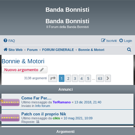
Banda Bonnisti
Banda Bonnisti
Il Forum della Banda Bonnisti
FAQ
Iscriviti
Login
C
Sito Web
Forum
FORUM GENERALE
Bonnie & Motori
e
Bonnie & Motori
r
Nuovo argomento
c
Pagina
1
di
63
1
2
3
4
5
63
Prossimo
3138 argomenti
…
a
Annunci
Come Far Per....
Ultimo messaggio da
TerRamano
«
13 dic 2018, 21:40
Inviato in
Info forum
Patch con il proprio Nik
Ultimo messaggio da
cikis
«
10 mag 2021, 10:09
Risposte:
11
Argomenti