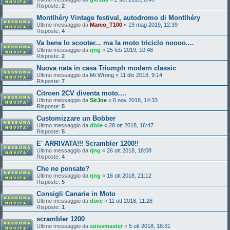
Risposte:
2
Montlhéry Vintage festival, autodromo di Montlhéry
Ultimo messaggio da
Marco_T100
«
19 mag 2019, 12:39
Risposte:
4
Va bene lo scooter... ma la moto triciclo noooo....
Ultimo messaggio da
rjng
«
25 feb 2019, 10:48
Risposte:
2
Nuova nata in casa Triumph modern classic
Ultimo messaggio da
Mr.Wrong
«
11 dic 2018, 9:14
Risposte:
7
Citroen 2CV diventa moto....
Ultimo messaggio da
SirJoe
«
6 nov 2018, 14:33
Risposte:
5
Customizzare un Bobber
Ultimo messaggio da
dixie
«
28 ott 2018, 16:47
Risposte:
5
E' ARRIVATA!!! Scrambler 1200!!
Ultimo messaggio da
rjng
«
26 ott 2018, 18:08
Risposte:
4
Che ne pensate?
Ultimo messaggio da
rjng
«
16 ott 2018, 21:12
Risposte:
5
Consigli Canarie in Moto
Ultimo messaggio da
dixie
«
11 ott 2018, 11:28
Risposte:
1
scrambler 1200
Ultimo messaggio da
suissmaster
«
5 ott 2018, 18:31