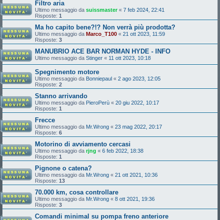
Filtro aria
Ultimo messaggio da
suissmaster
«
7 feb 2024, 22:41
Risposte:
1
Ma ho capito bene?!? Non verrà più prodotta?
Ultimo messaggio da
Marco_T100
«
21 ott 2023, 11:59
Risposte:
3
MANUBRIO ACE BAR NORMAN HYDE - INFO
Ultimo messaggio da
Stinger
«
11 ott 2023, 10:18
Spegnimento motore
Ultimo messaggio da
Bonniepaul
«
2 ago 2023, 12:05
Risposte:
2
Stanno arrivando
Ultimo messaggio da
PieroPerù
«
20 giu 2022, 10:17
Risposte:
1
Frecce
Ultimo messaggio da
Mr.Wrong
«
23 mag 2022, 20:17
Risposte:
6
Motorino di avviamento cercasi
Ultimo messaggio da
rjng
«
6 feb 2022, 18:38
Risposte:
1
Pignone o catena?
Ultimo messaggio da
Mr.Wrong
«
21 ott 2021, 10:36
Risposte:
13
70.000 km, cosa controllare
Ultimo messaggio da
Mr.Wrong
«
8 ott 2021, 19:36
Risposte:
3
Comandi minimal su pompa freno anteriore