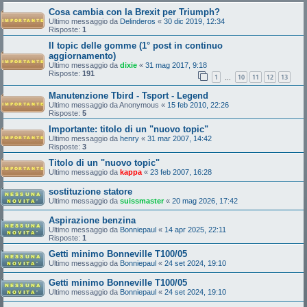
Cosa cambia con la Brexit per Triumph?
Ultimo messaggio da
Delinderos
«
30 dic 2019, 12:34
Risposte:
1
Il topic delle gomme (1° post in continuo
aggiornamento)
Ultimo messaggio da
dixie
«
31 mag 2017, 9:18
Risposte:
191
1
10
11
12
13
…
Manutenzione Tbird - Tsport - Legend
Ultimo messaggio da
Anonymous
«
15 feb 2010, 22:26
Risposte:
5
Importante: titolo di un "nuovo topic"
Ultimo messaggio da
henry
«
31 mar 2007, 14:42
Risposte:
3
Titolo di un "nuovo topic"
Ultimo messaggio da
kappa
«
23 feb 2007, 16:28
sostituzione statore
Ultimo messaggio da
suissmaster
«
20 mag 2026, 17:42
Aspirazione benzina
Ultimo messaggio da
Bonniepaul
«
14 apr 2025, 22:11
Risposte:
1
Getti minimo Bonneville T100/05
Ultimo messaggio da
Bonniepaul
«
24 set 2024, 19:10
Getti minimo Bonneville T100/05
Ultimo messaggio da
Bonniepaul
«
24 set 2024, 19:10