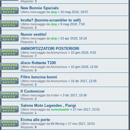
Risposte:
3
New Bonnie Specials
Ultimo messaggio da
rjng
«
15 mag 2018, 18:07
brutta? (bonnie-scrambler to sell)
Ultimo messaggio da
rjng
«
9 mag 2018, 7:50
Risposte:
2
Nuovo vestito!
Ultimo messaggio da
rjng
«
23 apr 2018, 18:18
Risposte:
1
AMMORTIZZATORI POSTERIORI
Ultimo messaggio da
Anonymous
«
15 gen 2018, 9:02
Risposte:
7
disco flottante T100
Ultimo messaggio da
Anonymous
«
10 gen 2018, 12:00
Risposte:
5
Filtro benzina bonni
Ultimo messaggio da
Anonymous
«
16 dic 2017, 12:05
Risposte:
2
Il Customizer
Ultimo messaggio da
trotter
«
3 dic 2017, 15:36
Risposte:
2
Salone Moto Legendes , Parigi
Ultimo messaggio da
suissmaster
«
27 nov 2017, 23:01
Risposte:
1
Eicma alle porte
Ultimo messaggio da
Mr.Wrong
«
17 nov 2017, 18:01
Risposte:
8