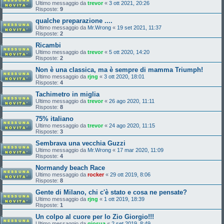
Ultimo messaggio da
trevor
«
3 ott 2021, 20:26
Risposte:
9
qualche preparazione ....
Ultimo messaggio da
Mr.Wrong
«
19 set 2021, 11:37
Risposte:
2
Ricambi
Ultimo messaggio da
trevor
«
5 ott 2020, 14:20
Risposte:
2
Non è una classica, ma è sempre di mamma Triumph!
Ultimo messaggio da
rjng
«
3 ott 2020, 18:01
Risposte:
4
Tachimetro in miglia
Ultimo messaggio da
trevor
«
26 ago 2020, 11:11
Risposte:
8
75% italiano
Ultimo messaggio da
trevor
«
24 ago 2020, 11:15
Risposte:
3
Sembrava una vecchia Guzzi
Ultimo messaggio da
Mr.Wrong
«
17 mar 2020, 11:09
Risposte:
4
Normandy beach Race
Ultimo messaggio da
rocker
«
29 ott 2019, 8:06
Risposte:
8
Gente di Milano, chi c'è stato e cosa ne pensate?
Ultimo messaggio da
rjng
«
1 ott 2019, 18:39
Risposte:
1
Un colpo al cuore per lo Zio Giorgio!!!
Ultimo messaggio da
giosua
«
2 set 2019, 8:49