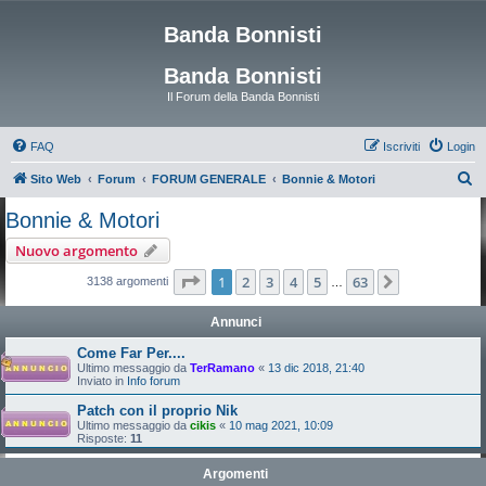
Banda Bonnisti
Banda Bonnisti
Il Forum della Banda Bonnisti
FAQ
Iscriviti
Login
C
Sito Web
Forum
FORUM GENERALE
Bonnie & Motori
e
Bonnie & Motori
r
Nuovo argomento
c
Pagina
1
di
63
1
2
3
4
5
63
Prossimo
3138 argomenti
…
a
Annunci
Come Far Per....
Ultimo messaggio da
TerRamano
«
13 dic 2018, 21:40
Inviato in
Info forum
Patch con il proprio Nik
Ultimo messaggio da
cikis
«
10 mag 2021, 10:09
Risposte:
11
Argomenti