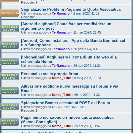
Risposte:
7
Segnalazione Problemi Pagamento Quota Associativa
Ultimo messaggio da
TerRamano
«
2 mar 2022, 11:32
Risposte:
5
[Android e Iphone] Come fare per condividere un
argomento o post
Ultimo messaggio da
TerRamano
«
11 mar 2024, 21:45
[Android] Come Installare l'App della Banda Bonnisti sul
tuo Smartphone
Ultimo messaggio da
TerRamano
«
26 gen 2024, 8:16
[Iphone/Ipad] Aggiungere l’icona di un sito web alla
schermata Home
Ultimo messaggio da
TerRamano
«
24 gen 2024, 11:01
Personalizzare la propria firma
Ultimo messaggio da
Marco_T100
«
6 mag 2023, 12:23
Attivazione notifiche nuovi messaggi su Forum e via
Email
Ultimo messaggio da
Marco_T100
«
29 ott 2022, 11:33
Spiegazione Banner accanto ai POST del Forum
Ultimo messaggio da
UCIA
«
7 ott 2022, 14:32
Risposte:
1
Pagamento iscrizione o rinnovo quota associativa
(Metodi Consigliati)
Ultimo messaggio da
Marco_T100
«
24 set 2021, 11:47