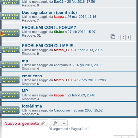
Ultimo messaggio da
Bae21
«
28 feb 2018, 17:56
Risposte:
9
Due segnalazioni (per il sito)
Ultimo messaggio da
kappa
«
26 mar 2014, 11:16
Risposte:
7
PROBLEMI CON IL FORUM?
Ultimo messaggio da
SirJoe
«
27 feb 2014, 15:07
Risposte:
31
1
2
3
PROBLEMI CON GLI MP!!!!
Ultimo messaggio da
Marco_T100
«
7 apr 2013, 20:29
Risposte:
9
mp
Ultimo messaggio da
Anonymous
«
16 giu 2011, 20:33
Risposte:
4
emoticons
Ultimo messaggio da
Marco_T100
«
17 nov 2010, 22:08
Risposte:
6
MP
Ultimo messaggio da
kappa
«
22 feb 2009, 20:40
Risposte:
3
foto&firma
Ultimo messaggio da
Cinobonne
«
25 mar 2008, 15:52
Risposte:
6
Nuovo argomento
26 argomenti • Pagina
1
di
1