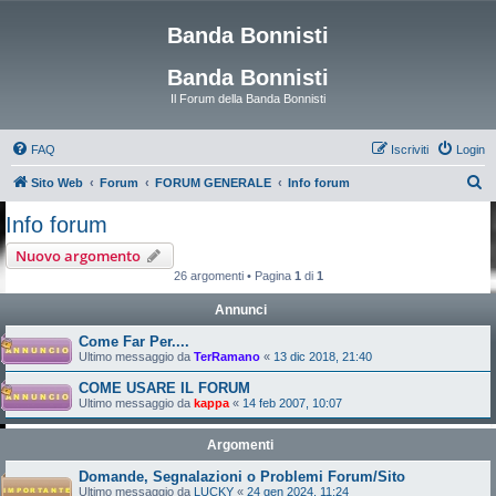
Banda Bonnisti
Banda Bonnisti
Il Forum della Banda Bonnisti
FAQ
Iscriviti
Login
C
Sito Web
Forum
FORUM GENERALE
Info forum
e
Info forum
r
Nuovo argomento
c
26 argomenti • Pagina
1
di
1
a
Annunci
Come Far Per....
Ultimo messaggio da
TerRamano
«
13 dic 2018, 21:40
COME USARE IL FORUM
Ultimo messaggio da
kappa
«
14 feb 2007, 10:07
Argomenti
Domande, Segnalazioni o Problemi Forum/Sito
Ultimo messaggio da
LUCKY
«
24 gen 2024, 11:24