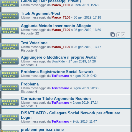
Guida agli MP (Messaggi Privati)
Ultimo messaggio da
Marco_T100
«
9 feb 2019, 15:48
Titoli Argomenti/Post
Ultimo messaggio da
Marco_T100
«
30 gen 2019, 17:18
Aggiunta Metodo Inserimento Allegato
Ultimo messaggio da
Marco_T100
«
25 gen 2019, 13:50
Risposte:
22
1
2
Test Votazione
Ultimo messaggio da
Marco_T100
«
25 gen 2019, 13:47
Risposte:
5
Aggiungere o Modificare il proprio Avatar
Ultimo messaggio da
SlowRide
«
17 gen 2019, 14:28
Risposte:
1
Problema Registrazione Social Network
Ultimo messaggio da
TerRamano
«
4 gen 2019, 9:42
Problema
Ultimo messaggio da
TerRamano
«
3 gen 2019, 20:36
Risposte:
6
Correzione Titolo Argomento Reunion
Ultimo messaggio da
TerRamano
«
2 gen 2019, 17:14
Risposte:
1
DISATTIVATO - Collegare Social Network per effettuare
Login
Ultimo messaggio da
TerRamano
«
9 dic 2018, 11:47
problemi per iscrizione