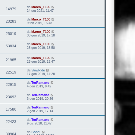
da
Marco_T100
14979
24 set 2021, 11:47
da
Marco_T100
23283
9 feb 2019, 15:48
da
Marco_T100
25019
30 gen 2019, 17:18
da
Marco_T100
53834
25 gen 2019, 13:50
da
Marco_T100
21985
25 gen 2019, 13:47
da
SlowRide
22519
17 gen 2019, 14:28
da
TerRamano
22915
4 gen 2019, 9:42
da
TerRamano
23693
3 gen 2019, 20:36
da
TerRamano
17586
2 gen 2019, 17:14
da
TerRamano
22423
9 dic 2018, 11:47
da
Bae21
30964