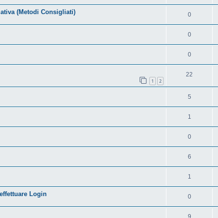
tiva (Metodi Consigliati)
0
0
0
22
1
2
5
1
0
6
1
effettuare Login
0
9