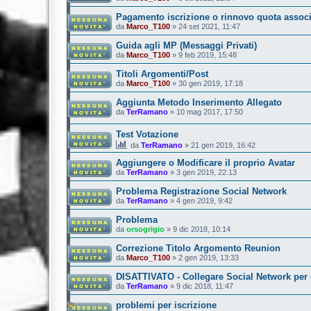
Pagamento iscrizione o rinnovo quota associa
da
Marco_T100
»
24 set 2021, 11:47
Guida agli MP (Messaggi Privati)
da
Marco_T100
»
9 feb 2019, 15:48
Titoli Argomenti/Post
da
Marco_T100
»
30 gen 2019, 17:18
Aggiunta Metodo Inserimento Allegato
da
TerRamano
»
10 mag 2017, 17:50
Test Votazione
da
TerRamano
»
21 gen 2019, 16:42
Aggiungere o Modificare il proprio Avatar
da
TerRamano
»
3 gen 2019, 22:13
Problema Registrazione Social Network
da
TerRamano
»
4 gen 2019, 9:42
Problema
da
orsogrigio
»
9 dic 2018, 10:14
Correzione Titolo Argomento Reunion
da
Marco_T100
»
2 gen 2019, 13:33
DISATTIVATO - Collegare Social Network per 
da
TerRamano
»
9 dic 2018, 11:47
problemi per iscrizione