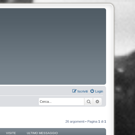
Iscriviti
Login
Cerca
Ricerca avanzata
26 argomenti • Pagina
1
di
1
VISITE
ULTIMO MESSAGGIO