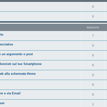
0
0
RISPOSTE
ito
7
ociativa
5
e un argomento o post
0
 Bonnisti sul tuo Smartphone
0
 web alla schermata Home
0
0
um e via Email
0
rum
1