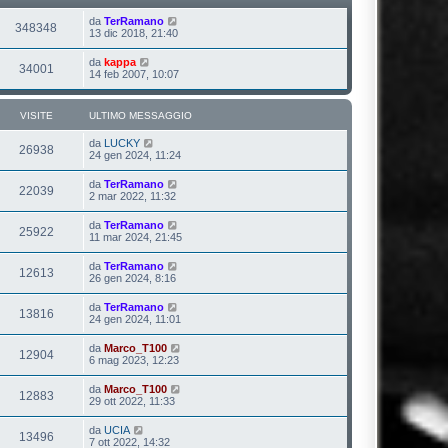
da
TerRamano
348348
13 dic 2018, 21:40
da
kappa
34001
14 feb 2007, 10:07
VISITE
ULTIMO MESSAGGIO
da
LUCKY
26938
24 gen 2024, 11:24
da
TerRamano
22039
2 mar 2022, 11:32
da
TerRamano
25922
11 mar 2024, 21:45
da
TerRamano
12613
26 gen 2024, 8:16
da
TerRamano
13816
24 gen 2024, 11:01
da
Marco_T100
12904
6 mag 2023, 12:23
da
Marco_T100
12883
29 ott 2022, 11:33
da
UCIA
13496
7 ott 2022, 14:32