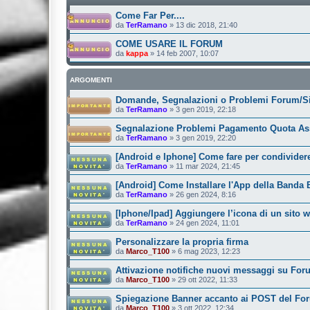
Come Far Per....
da
TerRamano
»
13 dic 2018, 21:40
COME USARE IL FORUM
da
kappa
»
14 feb 2007, 10:07
ARGOMENTI
Domande, Segnalazioni o Problemi Forum/S
da
TerRamano
»
3 gen 2019, 22:18
Segnalazione Problemi Pagamento Quota Ass
da
TerRamano
»
3 gen 2019, 22:20
[Android e Iphone] Come fare per condivider
da
TerRamano
»
11 mar 2024, 21:45
[Android] Come Installare l'App della Banda
da
TerRamano
»
26 gen 2024, 8:16
[Iphone/Ipad] Aggiungere l’icona di un sito
da
TerRamano
»
24 gen 2024, 11:01
Personalizzare la propria firma
da
Marco_T100
»
6 mag 2023, 12:23
Attivazione notifiche nuovi messaggi su For
da
Marco_T100
»
29 ott 2022, 11:33
Spiegazione Banner accanto ai POST del Fo
da
Marco_T100
»
3 ott 2022, 12:34