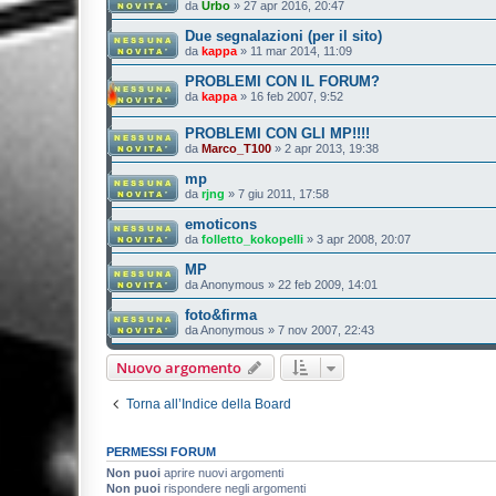
da
Urbo
»
27 apr 2016, 20:47
Due segnalazioni (per il sito)
da
kappa
»
11 mar 2014, 11:09
PROBLEMI CON IL FORUM?
da
kappa
»
16 feb 2007, 9:52
PROBLEMI CON GLI MP!!!!
da
Marco_T100
»
2 apr 2013, 19:38
mp
da
rjng
»
7 giu 2011, 17:58
emoticons
da
folletto_kokopelli
»
3 apr 2008, 20:07
MP
da
Anonymous
»
22 feb 2009, 14:01
foto&firma
da
Anonymous
»
7 nov 2007, 22:43
Nuovo argomento
Torna all’Indice della Board
PERMESSI FORUM
Non puoi
aprire nuovi argomenti
Non puoi
rispondere negli argomenti