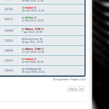
28 feb 2018, 17:56
da
kappa
26792
26 mar 2014, 11:16
da
SirJoe
86972
27 feb 2014, 15:07
da
Marco_T100
28469
7 apr 2013, 20:29
da
Anonymous
23562
16 giu 2011, 20:33
da
Marco_T100
28809
17 nov 2010, 22:08
da
kappa
24042
22 feb 2009, 20:40
da
Cinobonne
29403
25 mar 2008, 15:52
26 argomenti • Pagina
1
di
1
Vai a