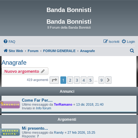
Banda Bonnisti
Banda Bonnisti
Il Forum della Banda Bonnisti
FAQ
Iscriviti
Login
C
Sito Web
Forum
FORUM GENERALE
Anagrafe
e
Anagrafe
r
Nuovo argomento
c
Pagina
1
di
9
1
2
3
4
5
9
Prossimo
419 argomenti
…
a
Annunci
Come Far Per....
Ultimo messaggio da
TerRamano
«
13 dic 2018, 21:40
Inviato in
Info forum
Argomenti
Mi presento...
Ultimo messaggio da
Randy
«
27 feb 2026, 15:25
Risposte:
7