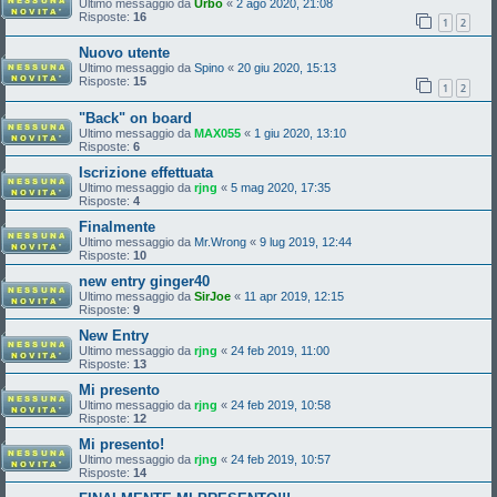
Ultimo messaggio da
Urbo
«
2 ago 2020, 21:08
Risposte:
16
1
2
Nuovo utente
Ultimo messaggio da
Spino
«
20 giu 2020, 15:13
Risposte:
15
1
2
"Back" on board
Ultimo messaggio da
MAX055
«
1 giu 2020, 13:10
Risposte:
6
Iscrizione effettuata
Ultimo messaggio da
rjng
«
5 mag 2020, 17:35
Risposte:
4
Finalmente
Ultimo messaggio da
Mr.Wrong
«
9 lug 2019, 12:44
Risposte:
10
new entry ginger40
Ultimo messaggio da
SirJoe
«
11 apr 2019, 12:15
Risposte:
9
New Entry
Ultimo messaggio da
rjng
«
24 feb 2019, 11:00
Risposte:
13
Mi presento
Ultimo messaggio da
rjng
«
24 feb 2019, 10:58
Risposte:
12
Mi presento!
Ultimo messaggio da
rjng
«
24 feb 2019, 10:57
Risposte:
14