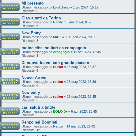
Mi presento
Ultimo messaggio da
Lord Bruno
«
1 giu 2024, 15:12
Risposte:
9
Ciao a tutti da Torino
Ultimo messaggio da
Randy
«
6 mar 2024, 8:57
Risposte:
6
New Entry
Ultimo messaggio da
MASSY
«
11 gen 2024, 20:39
Risposte:
8
motociclisti solitari da compagnia
Ultimo messaggio da
orsogrigio
«
15 set 2023, 13:45
Risposte:
3
Di nuovo tra voi con grande piacere
Ultimo messaggio da
rocker
«
28 mag 2023, 18:37
Risposte:
5
Nuovo Arrivo
Ultimo messaggio da
rocker
«
28 mag 2023, 18:36
Risposte:
6
New entry
Ultimo messaggio da
rocker
«
28 mag 2023, 18:35
Risposte:
5
cari saluti a tutti/e
Ultimo messaggio da
EOLO 0+
«
6 apr 2023, 15:45
Risposte:
5
Renzo nei Bonnisti!
Ultimo messaggio da
Renzo
«
14 mar 2023, 21:42
Risposte:
12