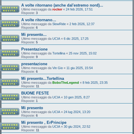
A volte ritornano (anche dal'estremo nord)...
Ultimo messaggio da
rocker
«
24 feb 2026, 17:51
Risposte:
3
A volte ritornano…
Ultimo messaggio da
SlowRide
«
2 feb 2026, 12:37
Risposte:
6
Mi presento...
Ultimo messaggio da
UCIA
«
6 dic 2025, 17:25
Risposte:
5
Presentazione
Ultimo messaggio da
Tortellina
«
25 nov 2025, 15:02
Risposte:
9
presentazione
Ultimo messaggio da
Vin Gio
«
11 giu 2025, 15:54
Risposte:
6
Mi presento...Tortellina
Ultimo messaggio da
BoboTheLegend
«
8 feb 2025, 23:35
Risposte:
11
BUONE FESTE
Ultimo messaggio da
UCIA
«
10 gen 2025, 8:27
Risposte:
1
Mi presento
Ultimo messaggio da
UCIA
«
24 lug 2024, 13:20
Risposte:
6
Mi presento , ErPrincipe
Ultimo messaggio da
UCIA
«
30 giu 2024, 22:52
Risposte:
11