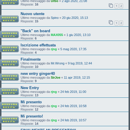
Ultimo messaggio da
Urbo
«
2 ago 2020, 21:08
Risposte:
16
1
2
Nuovo utente
Ultimo messaggio da
Spino
«
20 giu 2020, 15:13
Risposte:
15
1
2
"Back" on board
Ultimo messaggio da
MAX055
«
1 giu 2020, 13:10
Risposte:
6
Iscrizione effettuata
Ultimo messaggio da
rjng
«
5 mag 2020, 17:35
Risposte:
4
Finalmente
Ultimo messaggio da
Mr.Wrong
«
9 lug 2019, 12:44
Risposte:
10
new entry ginger40
Ultimo messaggio da
SirJoe
«
11 apr 2019, 12:15
Risposte:
9
New Entry
Ultimo messaggio da
rjng
«
24 feb 2019, 11:00
Risposte:
13
Mi presento
Ultimo messaggio da
rjng
«
24 feb 2019, 10:58
Risposte:
12
Mi presento!
Ultimo messaggio da
rjng
«
24 feb 2019, 10:57
Risposte:
14