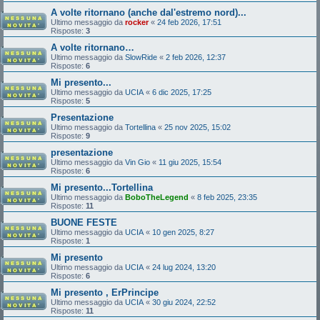
A volte ritornano (anche dal'estremo nord)...
Ultimo messaggio da
rocker
«
24 feb 2026, 17:51
Risposte:
3
A volte ritornano…
Ultimo messaggio da
SlowRide
«
2 feb 2026, 12:37
Risposte:
6
Mi presento...
Ultimo messaggio da
UCIA
«
6 dic 2025, 17:25
Risposte:
5
Presentazione
Ultimo messaggio da
Tortellina
«
25 nov 2025, 15:02
Risposte:
9
presentazione
Ultimo messaggio da
Vin Gio
«
11 giu 2025, 15:54
Risposte:
6
Mi presento...Tortellina
Ultimo messaggio da
BoboTheLegend
«
8 feb 2025, 23:35
Risposte:
11
BUONE FESTE
Ultimo messaggio da
UCIA
«
10 gen 2025, 8:27
Risposte:
1
Mi presento
Ultimo messaggio da
UCIA
«
24 lug 2024, 13:20
Risposte:
6
Mi presento , ErPrincipe
Ultimo messaggio da
UCIA
«
30 giu 2024, 22:52
Risposte:
11