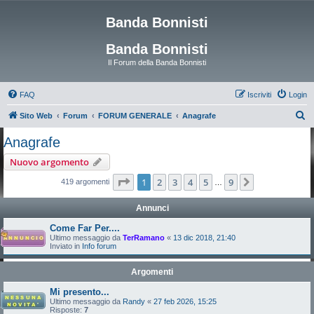
Banda Bonnisti
Banda Bonnisti
Il Forum della Banda Bonnisti
FAQ
Iscriviti
Login
C
Sito Web
Forum
FORUM GENERALE
Anagrafe
e
Anagrafe
r
Nuovo argomento
c
Pagina
1
di
9
1
2
3
4
5
9
Prossimo
419 argomenti
…
a
Annunci
Come Far Per....
Ultimo messaggio da
TerRamano
«
13 dic 2018, 21:40
Inviato in
Info forum
Argomenti
Mi presento...
Ultimo messaggio da
Randy
«
27 feb 2026, 15:25
Risposte:
7