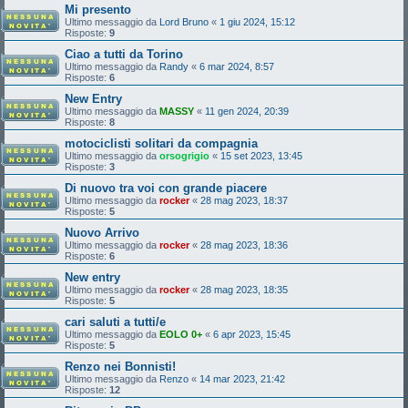
Mi presento
Ultimo messaggio da
Lord Bruno
«
1 giu 2024, 15:12
Risposte:
9
Ciao a tutti da Torino
Ultimo messaggio da
Randy
«
6 mar 2024, 8:57
Risposte:
6
New Entry
Ultimo messaggio da
MASSY
«
11 gen 2024, 20:39
Risposte:
8
motociclisti solitari da compagnia
Ultimo messaggio da
orsogrigio
«
15 set 2023, 13:45
Risposte:
3
Di nuovo tra voi con grande piacere
Ultimo messaggio da
rocker
«
28 mag 2023, 18:37
Risposte:
5
Nuovo Arrivo
Ultimo messaggio da
rocker
«
28 mag 2023, 18:36
Risposte:
6
New entry
Ultimo messaggio da
rocker
«
28 mag 2023, 18:35
Risposte:
5
cari saluti a tutti/e
Ultimo messaggio da
EOLO 0+
«
6 apr 2023, 15:45
Risposte:
5
Renzo nei Bonnisti!
Ultimo messaggio da
Renzo
«
14 mar 2023, 21:42
Risposte:
12