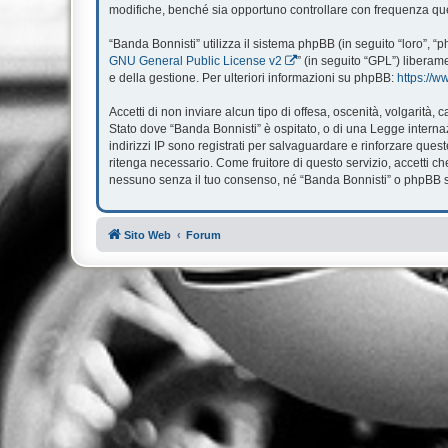
modifiche, benché sia opportuno controllare con frequenza ques
“Banda Bonnisti” utilizza il sistema phpBB (in seguito “loro”,
GNU General Public License v2
” (in seguito “GPL”) liberam
e della gestione. Per ulteriori informazioni su phpBB:
https://
Accetti di non inviare alcun tipo di offesa, oscenità, volgarità
Stato dove “Banda Bonnisti” è ospitato, o di una Legge internazi
indirizzi IP sono registrati per salvaguardare e rinforzare ques
ritenga necessario. Come fruitore di questo servizio, accetti 
nessuno senza il tuo consenso, né “Banda Bonnisti” o phpBB so
Sito Web
Forum