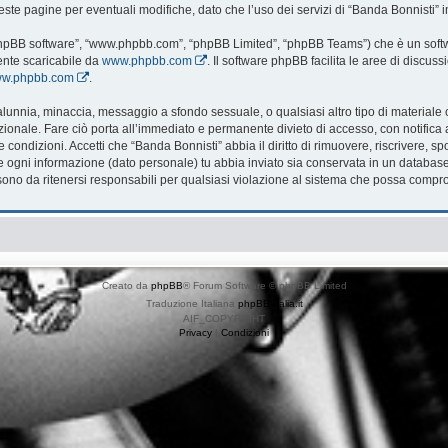
te pagine per eventuali modifiche, dato che l’uso dei servizi di “Banda Bonnisti” i
 “phpBB software”, “www.phpbb.com”, “phpBB Limited”, “phpBB Teams”) che è un softwa
ente scaricabile da
www.phpbb.com
. Il software phpBB facilita le aree di discu
www.phpbb.com
.
, calunnia, minaccia, messaggio a sfondo sessuale, o qualsiasi altro tipo di material
onale. Fare ciò porta all’immediato e permanente divieto di accesso, con notifica al 
te condizioni. Accetti che “Banda Bonnisti” abbia il diritto di rimuovere, riscrivere
che ogni informazione (dato personale) tu abbia inviato sia conservata in un databa
no da ritenersi responsabili per qualsiasi violazione al sistema che possa compr
Creato da
phpBB
® Forum Software © phpBB Limited
Traduzione Italiana
phpBB-Italia.it
AIF_COPYRIGHT
Privacy
|
Condizioni