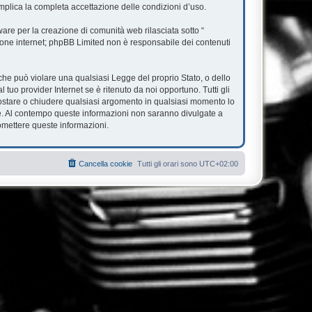
mplica la completa accettazione delle condizioni d’uso.
re per la creazione di comunità web rilasciata sotto “
ssione internet; phpBB Limited non è responsabile dei contenuti
e che può violare una qualsiasi Legge del proprio Stato, o dello
tuo provider Internet se è ritenuto da noi opportuno. Tutti gli
, spostare o chiudere qualsiasi argomento in qualsiasi momento lo
se. Al contempo queste informazioni non saranno divulgate a
omettere queste informazioni.
Cancella cookie
Tutti gli orari sono
UTC+02:00