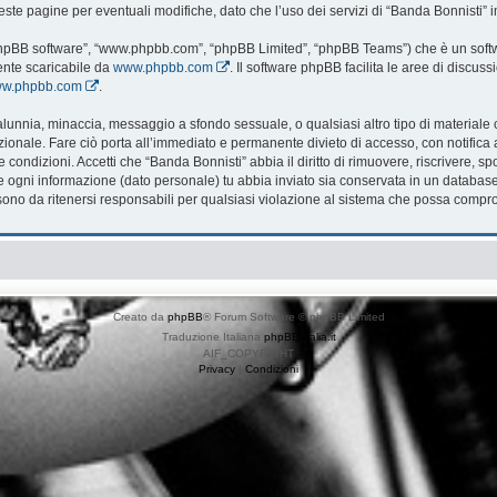
te pagine per eventuali modifiche, dato che l’uso dei servizi di “Banda Bonnisti” i
 “phpBB software”, “www.phpbb.com”, “phpBB Limited”, “phpBB Teams”) che è un softwa
ente scaricabile da
www.phpbb.com
. Il software phpBB facilita le aree di discu
www.phpbb.com
.
, calunnia, minaccia, messaggio a sfondo sessuale, o qualsiasi altro tipo di material
onale. Fare ciò porta all’immediato e permanente divieto di accesso, con notifica al 
te condizioni. Accetti che “Banda Bonnisti” abbia il diritto di rimuovere, riscrivere
che ogni informazione (dato personale) tu abbia inviato sia conservata in un databa
no da ritenersi responsabili per qualsiasi violazione al sistema che possa compr
Creato da
phpBB
® Forum Software © phpBB Limited
Traduzione Italiana
phpBB-Italia.it
AIF_COPYRIGHT
Privacy
|
Condizioni