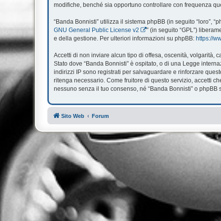
modifiche, benché sia opportuno controllare con frequenza ques
“Banda Bonnisti” utilizza il sistema phpBB (in seguito “loro”,
GNU General Public License v2
” (in seguito “GPL”) liberam
e della gestione. Per ulteriori informazioni su phpBB:
https://
Accetti di non inviare alcun tipo di offesa, oscenità, volgarità
Stato dove “Banda Bonnisti” è ospitato, o di una Legge internazi
indirizzi IP sono registrati per salvaguardare e rinforzare ques
ritenga necessario. Come fruitore di questo servizio, accetti 
nessuno senza il tuo consenso, né “Banda Bonnisti” o phpBB so
Sito Web
Forum