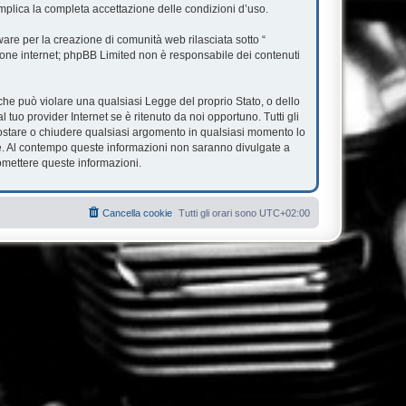
mplica la completa accettazione delle condizioni d’uso.
re per la creazione di comunità web rilasciata sotto “
ssione internet; phpBB Limited non è responsabile dei contenuti
e che può violare una qualsiasi Legge del proprio Stato, o dello
tuo provider Internet se è ritenuto da noi opportuno. Tutti gli
, spostare o chiudere qualsiasi argomento in qualsiasi momento lo
se. Al contempo queste informazioni non saranno divulgate a
omettere queste informazioni.
Cancella cookie
Tutti gli orari sono
UTC+02:00