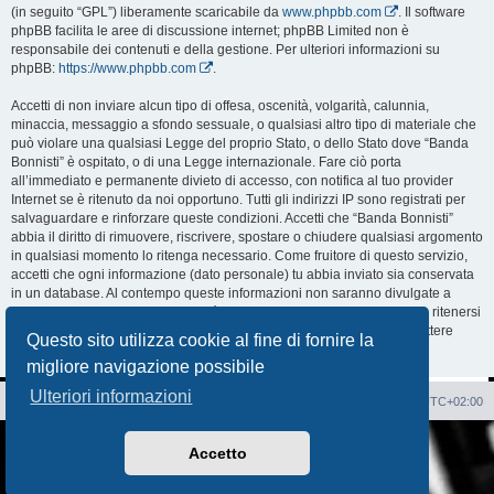
(in seguito “GPL”) liberamente scaricabile da
www.phpbb.com
. Il software
phpBB facilita le aree di discussione internet; phpBB Limited non è
responsabile dei contenuti e della gestione. Per ulteriori informazioni su
phpBB:
https://www.phpbb.com
.
Accetti di non inviare alcun tipo di offesa, oscenità, volgarità, calunnia,
minaccia, messaggio a sfondo sessuale, o qualsiasi altro tipo di materiale che
può violare una qualsiasi Legge del proprio Stato, o dello Stato dove “Banda
Bonnisti” è ospitato, o di una Legge internazionale. Fare ciò porta
all’immediato e permanente divieto di accesso, con notifica al tuo provider
Internet se è ritenuto da noi opportuno. Tutti gli indirizzi IP sono registrati per
salvaguardare e rinforzare queste condizioni. Accetti che “Banda Bonnisti”
abbia il diritto di rimuovere, riscrivere, spostare o chiudere qualsiasi argomento
in qualsiasi momento lo ritenga necessario. Come fruitore di questo servizio,
accetti che ogni informazione (dato personale) tu abbia inviato sia conservata
in un database. Al contempo queste informazioni non saranno divulgate a
nessuno senza il tuo consenso, né “Banda Bonnisti” o phpBB sono da ritenersi
responsabili per qualsiasi violazione al sistema che possa compromettere
Questo sito utilizza cookie al fine di fornire la
queste informazioni.
migliore navigazione possibile
Ulteriori informazioni
Sito Web
Forum
Cancella cookie
Tutti gli orari sono
UTC+02:00
Creato da
phpBB
® Forum Software © phpBB Limited
Accetto
Traduzione Italiana
phpBB-Italia.it
AIF_COPYRIGHT
Privacy
|
Condizioni