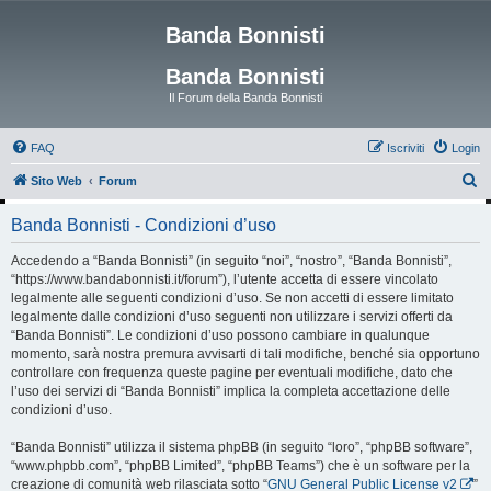
Banda Bonnisti
Banda Bonnisti
Il Forum della Banda Bonnisti
FAQ
Iscriviti
Login
C
Sito Web
Forum
e
Banda Bonnisti - Condizioni d’uso
r
c
Accedendo a “Banda Bonnisti” (in seguito “noi”, “nostro”, “Banda Bonnisti”,
“https://www.bandabonnisti.it/forum”), l’utente accetta di essere vincolato
a
legalmente alle seguenti condizioni d’uso. Se non accetti di essere limitato
legalmente dalle condizioni d’uso seguenti non utilizzare i servizi offerti da
“Banda Bonnisti”. Le condizioni d’uso possono cambiare in qualunque
momento, sarà nostra premura avvisarti di tali modifiche, benché sia opportuno
controllare con frequenza queste pagine per eventuali modifiche, dato che
l’uso dei servizi di “Banda Bonnisti” implica la completa accettazione delle
condizioni d’uso.
“Banda Bonnisti” utilizza il sistema phpBB (in seguito “loro”, “phpBB software”,
“www.phpbb.com”, “phpBB Limited”, “phpBB Teams”) che è un software per la
creazione di comunità web rilasciata sotto “
GNU General Public License v2
”