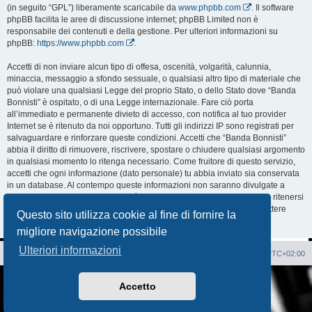
(in seguito “GPL”) liberamente scaricabile da
www.phpbb.com
. Il software
phpBB facilita le aree di discussione internet; phpBB Limited non è
responsabile dei contenuti e della gestione. Per ulteriori informazioni su
phpBB:
https://www.phpbb.com
.
Accetti di non inviare alcun tipo di offesa, oscenità, volgarità, calunnia,
minaccia, messaggio a sfondo sessuale, o qualsiasi altro tipo di materiale che
può violare una qualsiasi Legge del proprio Stato, o dello Stato dove “Banda
Bonnisti” è ospitato, o di una Legge internazionale. Fare ciò porta
all’immediato e permanente divieto di accesso, con notifica al tuo provider
Internet se è ritenuto da noi opportuno. Tutti gli indirizzi IP sono registrati per
salvaguardare e rinforzare queste condizioni. Accetti che “Banda Bonnisti”
abbia il diritto di rimuovere, riscrivere, spostare o chiudere qualsiasi argomento
in qualsiasi momento lo ritenga necessario. Come fruitore di questo servizio,
accetti che ogni informazione (dato personale) tu abbia inviato sia conservata
in un database. Al contempo queste informazioni non saranno divulgate a
nessuno senza il tuo consenso, né “Banda Bonnisti” o phpBB sono da ritenersi
responsabili per qualsiasi violazione al sistema che possa compromettere
Questo sito utilizza cookie al fine di fornire la
queste informazioni.
migliore navigazione possibile
Ulteriori informazioni
Sito Web
Forum
Cancella cookie
Tutti gli orari sono
UTC+02:00
Creato da
phpBB
® Forum Software © phpBB Limited
Accetto
Traduzione Italiana
phpBB-Italia.it
AIF_COPYRIGHT
Privacy
|
Condizioni