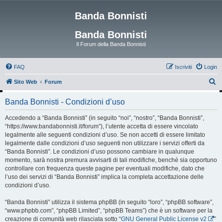
Banda Bonnisti
Banda Bonnisti
Il Forum della Banda Bonnisti
FAQ
Iscriviti
Login
C
Sito Web
Forum
e
Banda Bonnisti - Condizioni d’uso
r
c
Accedendo a “Banda Bonnisti” (in seguito “noi”, “nostro”, “Banda Bonnisti”,
“https://www.bandabonnisti.it/forum”), l’utente accetta di essere vincolato
a
legalmente alle seguenti condizioni d’uso. Se non accetti di essere limitato
legalmente dalle condizioni d’uso seguenti non utilizzare i servizi offerti da
“Banda Bonnisti”. Le condizioni d’uso possono cambiare in qualunque
momento, sarà nostra premura avvisarti di tali modifiche, benché sia opportuno
controllare con frequenza queste pagine per eventuali modifiche, dato che
l’uso dei servizi di “Banda Bonnisti” implica la completa accettazione delle
condizioni d’uso.
“Banda Bonnisti” utilizza il sistema phpBB (in seguito “loro”, “phpBB software”,
“www.phpbb.com”, “phpBB Limited”, “phpBB Teams”) che è un software per la
creazione di comunità web rilasciata sotto “
GNU General Public License v2
”