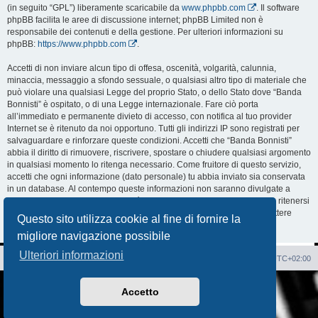
(in seguito “GPL”) liberamente scaricabile da
www.phpbb.com
. Il software
phpBB facilita le aree di discussione internet; phpBB Limited non è
responsabile dei contenuti e della gestione. Per ulteriori informazioni su
phpBB:
https://www.phpbb.com
.
Accetti di non inviare alcun tipo di offesa, oscenità, volgarità, calunnia,
minaccia, messaggio a sfondo sessuale, o qualsiasi altro tipo di materiale che
può violare una qualsiasi Legge del proprio Stato, o dello Stato dove “Banda
Bonnisti” è ospitato, o di una Legge internazionale. Fare ciò porta
all’immediato e permanente divieto di accesso, con notifica al tuo provider
Internet se è ritenuto da noi opportuno. Tutti gli indirizzi IP sono registrati per
salvaguardare e rinforzare queste condizioni. Accetti che “Banda Bonnisti”
abbia il diritto di rimuovere, riscrivere, spostare o chiudere qualsiasi argomento
in qualsiasi momento lo ritenga necessario. Come fruitore di questo servizio,
accetti che ogni informazione (dato personale) tu abbia inviato sia conservata
in un database. Al contempo queste informazioni non saranno divulgate a
nessuno senza il tuo consenso, né “Banda Bonnisti” o phpBB sono da ritenersi
responsabili per qualsiasi violazione al sistema che possa compromettere
Questo sito utilizza cookie al fine di fornire la
queste informazioni.
migliore navigazione possibile
Ulteriori informazioni
Sito Web
Forum
Cancella cookie
Tutti gli orari sono
UTC+02:00
Creato da
phpBB
® Forum Software © phpBB Limited
Accetto
Traduzione Italiana
phpBB-Italia.it
AIF_COPYRIGHT
Privacy
|
Condizioni