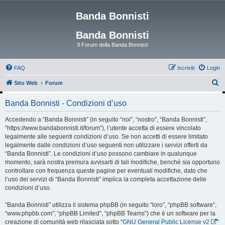
Banda Bonnisti
Banda Bonnisti
Il Forum della Banda Bonnisti
FAQ
Iscriviti
Login
C
Sito Web
Forum
e
Banda Bonnisti - Condizioni d’uso
r
c
Accedendo a “Banda Bonnisti” (in seguito “noi”, “nostro”, “Banda Bonnisti”,
“https://www.bandabonnisti.it/forum”), l’utente accetta di essere vincolato
a
legalmente alle seguenti condizioni d’uso. Se non accetti di essere limitato
legalmente dalle condizioni d’uso seguenti non utilizzare i servizi offerti da
“Banda Bonnisti”. Le condizioni d’uso possono cambiare in qualunque
momento, sarà nostra premura avvisarti di tali modifiche, benché sia opportuno
controllare con frequenza queste pagine per eventuali modifiche, dato che
l’uso dei servizi di “Banda Bonnisti” implica la completa accettazione delle
condizioni d’uso.
“Banda Bonnisti” utilizza il sistema phpBB (in seguito “loro”, “phpBB software”,
“www.phpbb.com”, “phpBB Limited”, “phpBB Teams”) che è un software per la
creazione di comunità web rilasciata sotto “
GNU General Public License v2
”