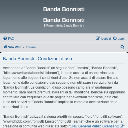
Banda Bonnisti
Banda Bonnisti
Il Forum della Banda Bonnisti
FAQ
Iscriviti
Login
C
Sito Web
Forum
e
Banda Bonnisti - Condizioni d’uso
r
c
Accedendo a “Banda Bonnisti” (in seguito “noi”, “nostro”, “Banda Bonnisti”,
“https://www.bandabonnisti.it/forum”), l’utente accetta di essere vincolato
a
legalmente alle seguenti condizioni d’uso. Se non accetti di essere limitato
legalmente dalle condizioni d’uso seguenti non utilizzare i servizi offerti da
“Banda Bonnisti”. Le condizioni d’uso possono cambiare in qualunque
momento, sarà nostra premura avvisarti di tali modifiche, benché sia opportuno
controllare con frequenza queste pagine per eventuali modifiche, dato che
l’uso dei servizi di “Banda Bonnisti” implica la completa accettazione delle
condizioni d’uso.
“Banda Bonnisti” utilizza il sistema phpBB (in seguito “loro”, “phpBB software”,
“www.phpbb.com”, “phpBB Limited”, “phpBB Teams”) che è un software per la
creazione di comunità web rilasciata sotto “
GNU General Public License v2
”