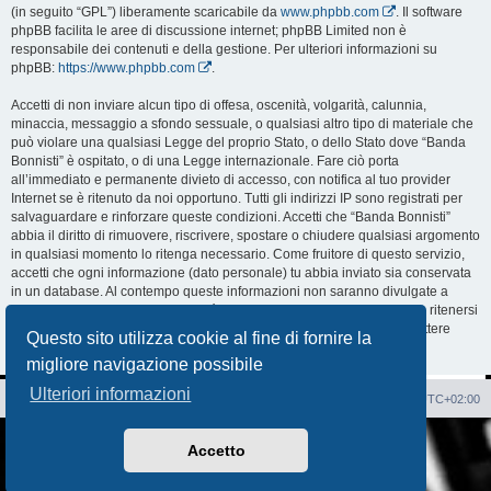
(in seguito “GPL”) liberamente scaricabile da
www.phpbb.com
. Il software
phpBB facilita le aree di discussione internet; phpBB Limited non è
responsabile dei contenuti e della gestione. Per ulteriori informazioni su
phpBB:
https://www.phpbb.com
.
Accetti di non inviare alcun tipo di offesa, oscenità, volgarità, calunnia,
minaccia, messaggio a sfondo sessuale, o qualsiasi altro tipo di materiale che
può violare una qualsiasi Legge del proprio Stato, o dello Stato dove “Banda
Bonnisti” è ospitato, o di una Legge internazionale. Fare ciò porta
all’immediato e permanente divieto di accesso, con notifica al tuo provider
Internet se è ritenuto da noi opportuno. Tutti gli indirizzi IP sono registrati per
salvaguardare e rinforzare queste condizioni. Accetti che “Banda Bonnisti”
abbia il diritto di rimuovere, riscrivere, spostare o chiudere qualsiasi argomento
in qualsiasi momento lo ritenga necessario. Come fruitore di questo servizio,
accetti che ogni informazione (dato personale) tu abbia inviato sia conservata
in un database. Al contempo queste informazioni non saranno divulgate a
nessuno senza il tuo consenso, né “Banda Bonnisti” o phpBB sono da ritenersi
responsabili per qualsiasi violazione al sistema che possa compromettere
Questo sito utilizza cookie al fine di fornire la
queste informazioni.
migliore navigazione possibile
Ulteriori informazioni
Sito Web
Forum
Cancella cookie
Tutti gli orari sono
UTC+02:00
Creato da
phpBB
® Forum Software © phpBB Limited
Accetto
Traduzione Italiana
phpBB-Italia.it
AIF_COPYRIGHT
Privacy
|
Condizioni