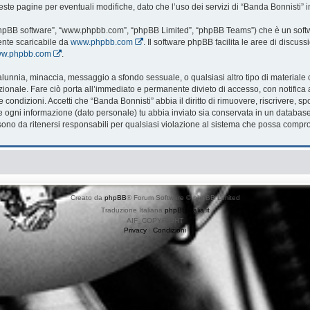
te pagine per eventuali modifiche, dato che l’uso dei servizi di “Banda Bonnisti” i
 “phpBB software”, “www.phpbb.com”, “phpBB Limited”, “phpBB Teams”) che è un softwa
ente scaricabile da
www.phpbb.com
. Il software phpBB facilita le aree di discu
www.phpbb.com
.
, calunnia, minaccia, messaggio a sfondo sessuale, o qualsiasi altro tipo di material
onale. Fare ciò porta all’immediato e permanente divieto di accesso, con notifica al 
te condizioni. Accetti che “Banda Bonnisti” abbia il diritto di rimuovere, riscrivere
che ogni informazione (dato personale) tu abbia inviato sia conservata in un databa
no da ritenersi responsabili per qualsiasi violazione al sistema che possa compr
Creato da
phpBB
® Forum Software © phpBB Limited
Traduzione Italiana
phpBB-Italia.it
AIF_COPYRIGHT
Privacy
|
Condizioni