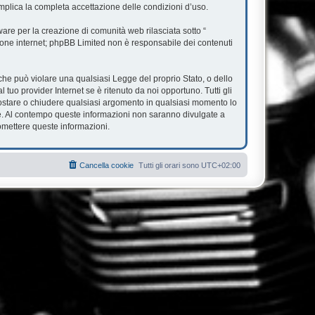
mplica la completa accettazione delle condizioni d’uso.
re per la creazione di comunità web rilasciata sotto “
ssione internet; phpBB Limited non è responsabile dei contenuti
e che può violare una qualsiasi Legge del proprio Stato, o dello
tuo provider Internet se è ritenuto da noi opportuno. Tutti gli
, spostare o chiudere qualsiasi argomento in qualsiasi momento lo
se. Al contempo queste informazioni non saranno divulgate a
omettere queste informazioni.
Cancella cookie
Tutti gli orari sono
UTC+02:00