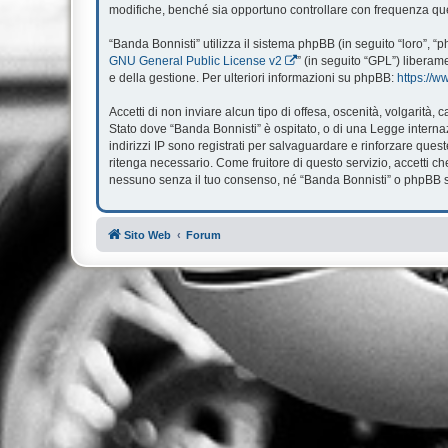
modifiche, benché sia opportuno controllare con frequenza ques
“Banda Bonnisti” utilizza il sistema phpBB (in seguito “loro”,
GNU General Public License v2
” (in seguito “GPL”) liberam
e della gestione. Per ulteriori informazioni su phpBB:
https://
Accetti di non inviare alcun tipo di offesa, oscenità, volgarità
Stato dove “Banda Bonnisti” è ospitato, o di una Legge internazi
indirizzi IP sono registrati per salvaguardare e rinforzare ques
ritenga necessario. Come fruitore di questo servizio, accetti 
nessuno senza il tuo consenso, né “Banda Bonnisti” o phpBB so
Sito Web
Forum