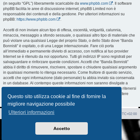
(in seguito “GPL”) liberamente scaricabile da
www.phpbb.com
. Il software
phpBB facilita le aree di discussione internet; phpBB Limited non è
responsabile dei contenuti e della gestione. Per ulteriori informazioni su
phpBB:
https://www.phpbb.com
.
Accetti di non inviare alcun tipo di offesa, oscenità, volgarità, calunnia,
minaccia, messaggio a sfondo sessuale, o qualsiasi altro tipo di materiale che
può violare una qualsiasi Legge del proprio Stato, o dello Stato dove “Banda
Bonnisti” è ospitato, o di una Legge internazionale. Fare ciò porta
all’immediato e permanente divieto di accesso, con notifica al tuo provider
Internet se è ritenuto da noi opportuno. Tutti gli indirizzi IP sono registrati per
salvaguardare e rinforzare queste condizioni. Accetti che “Banda Bonnisti”
abbia il diritto di rimuovere, riscrivere, spostare o chiudere qualsiasi argomento
in qualsiasi momento lo ritenga necessario. Come fruitore di questo servizio,
accetti che ogni informazione (dato personale) tu abbia inviato sia conservata
in un database. Al contempo queste informazioni non saranno divulgate a
nessuno senza il tuo consenso, né “Banda Bonnisti” o phpBB sono da ritenersi
responsabili per qualsiasi violazione al sistema che possa compromettere
Questo sito utilizza cookie al fine di fornire la
queste informazioni.
migliore navigazione possibile
Ulteriori informazioni
Sito Web
Forum
Cancella cookie
Tutti gli orari sono
UTC+02:00
Creato da
phpBB
® Forum Software © phpBB Limited
Accetto
Traduzione Italiana
phpBB-Italia.it
AIF_COPYRIGHT
Privacy
|
Condizioni