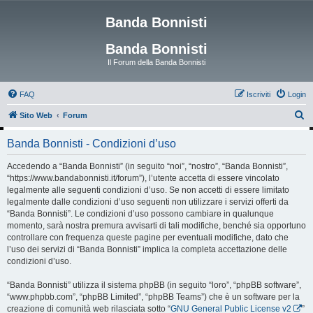
Banda Bonnisti
Banda Bonnisti
Il Forum della Banda Bonnisti
FAQ
Iscriviti
Login
C
Sito Web
Forum
e
Banda Bonnisti - Condizioni d’uso
r
c
Accedendo a “Banda Bonnisti” (in seguito “noi”, “nostro”, “Banda Bonnisti”,
“https://www.bandabonnisti.it/forum”), l’utente accetta di essere vincolato
a
legalmente alle seguenti condizioni d’uso. Se non accetti di essere limitato
legalmente dalle condizioni d’uso seguenti non utilizzare i servizi offerti da
“Banda Bonnisti”. Le condizioni d’uso possono cambiare in qualunque
momento, sarà nostra premura avvisarti di tali modifiche, benché sia opportuno
controllare con frequenza queste pagine per eventuali modifiche, dato che
l’uso dei servizi di “Banda Bonnisti” implica la completa accettazione delle
condizioni d’uso.
“Banda Bonnisti” utilizza il sistema phpBB (in seguito “loro”, “phpBB software”,
“www.phpbb.com”, “phpBB Limited”, “phpBB Teams”) che è un software per la
creazione di comunità web rilasciata sotto “
GNU General Public License v2
”